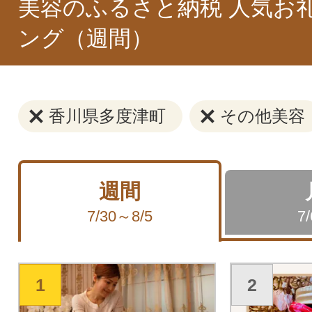
美容のふるさと納税 人気お
ング（週間）
香川県多度津町
その他美容
週間
7/30～8/5
7
1
2