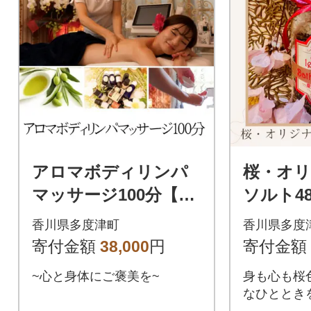
アロマボディリンパ
桜・オ
マッサージ100分【C-
ソルト48
29】
香川県多度津町
香川県多度
寄付金額
38,000
円
寄付金額
~心と身体にご褒美を~
身も心も桜
なひととき