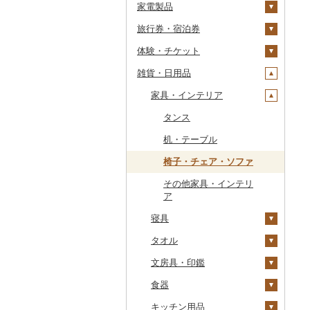
家電製品
海苔・海藻
みかん・柑橘
豆
ワイン
紅茶
プリン
そば
カレー・シチュー
砂糖
山形牛
赤鶏さつま
あさり
マグロ
イカ
さがびより
洋梨・ラフランス
大根
吟醸
米焼酎
粉
茶葉・ティーバッグ
りんごジュース
餃子
旅行券・宿泊券
干物
すいか
きのこ
ウイスキー
その他飲料・ジュース
ゼリー
パスタ
鍋
塩
季節・空調家電
常陸牛
その他鶏肉
しじみ
イワシ
タコ
海苔
あきたこまち
みかん
自然薯
その他日本酒
黒糖焼酎
白ワイン
ドリップ
静岡茶
みかんジュース（オレ
飲料
シュウマイ
カレー
ンジジュース）
体験・チケット
その他魚介・加工品
キウイ
その他野菜
リキュール・洋酒
チョコレート
ひやむぎ
ピザ
醤油
キッチン家電
旅行券
上州牛
サザエ
カツオ
わかめ
ししゃも
ひとめぼれ
レモン
レンコン
しいたけ
その他焼酎
赤ワイン
足柄茶
茶葉・ティーバッグ
野菜ジュース
コロッケ
シチュー
肉
その他果汁飲料
雑貨・日用品
柿（カキ）
甘酒
カステラ
そうめん
レトルト
味噌
照明器具
宿泊券
PayPay商品券
飛騨牛
はまぐり
金目鯛
ひじき
その他干物
しらす・ちりめん
ミルキークィーン
不知火・デコポン
にんにく・生姜
松茸
山菜
シャンパン・スパーク
知覧茶
炭酸飲料
その他惣菜
魚
JTBふるさと旅行クー
リングワイン
ポン（Eメール発行）
ドライフルーツ
ノンアルコール
アイス・ジェラート
その他麺
スープ
酢
パソコン・周辺機器
食事券
家具・インテリア
近江牛
その他貝
クエ
その他海苔・海藻
かまぼこ・練り製品
ななつぼし
せとか
その他根菜
その他きのこ
かぼちゃ
八女茶
豆乳
その他鍋
その他ワイン
JTBふるさと旅行券
その他果物
その他酒
その他洋菓子
豆腐・納豆
だし
TV・オーディオ・カメラ
温泉・サウナ・スパ利用
神戸牛・神戸ビーフ
くじら
その他魚介・加工品
その他米
文旦
干し柿
茄子
その他茶
その他飲料・ジュース
タンス
（紙券）
券
煎餅・おかき
漬物
食用油
美容・健康家電
但馬牛
サバ
まどんな
干し芋
びわ
レタス
豆腐
机・テーブル
その他旅行券
水族館
羊羹
缶詰・瓶詰
はちみつ
カー用品
土佐あかうし
さんま
ポンカン
その他ドライフルーツ
ブルーベリー
その他野菜
納豆
梅干
えごま油
椅子・チェア・ソファ
動物園
饅頭
乾物
ドレッシング
時計
佐賀牛
鯛
その他柑橘
パイナップル
キムチ
肉
オリーブオイル
その他家具・インテリ
釣り
ア
大福
燻製（スモーク）
その他調味料
その他家電
長崎和牛
のどぐろ
栗
その他漬物
魚
ごま油
ダイビング
寝具
その他和菓子
おせち
あか牛
ふぐ
その他果物
果物
その他食用油
みりん
スキーチケット・リフト
タオル
布団
その他加工品
宮崎牛
ブリ
ジャム
ケチャップ
券
文房具・印鑑
枕
泉州タオル
その他牛肉（精肉）
ほっけ
その他缶詰・瓶詰
こしょう
ゴルフプレー券
食器
毛布
その他タオル
ボールペン
その他鮮魚
その他調味料
花火大会チケット
GDOふるさとゴルフ
キッチン用品
タオルケット
ノート・ファイル
グラス・カップ
プレークーポン