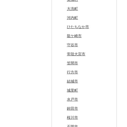
紋別市
佐井村
奥州市
塩竈市
男鹿市
金山町
西会津町
大洗町
乙部町
六戸町
雫石町
石巻市
美郷町
東根市
玉川村
河内町
根室市
五所川原市
岩手県（県庁）
多賀城市
東成瀬村
飯豊町
いわき市
ひたちなか市
三笠市
平川市
一関市
宮城県（県庁）
五城目町
鮭川村
南会津町
龍ケ崎市
東川町
蓬田村
久慈市
亘理町
北秋田市
大蔵村
田村市
守谷市
厚真町
中泊町
西和賀町
蔵王町
八峰町
山辺町
磐梯町
常陸大宮市
奥尻町
外ヶ浜町
北上市
女川町
鹿角市
戸沢村
三春町
笠間市
網走市
つがる市
平泉町
気仙沼市
大仙市
舟形町
本宮市
行方市
浦河町
弘前市
洋野町
美里町
八郎潟町
最上町
柳津町
結城市
広尾町
鰺ヶ沢町
大船渡市
松島町
真室川町
鮫川村
城里町
中札内村
むつ市
山田町
大和町
寒河江市
福島市
水戸市
滝川市
田舎館村
大槌町
大郷町
西川町
新地町
鉾田市
比布町
青森県（県庁）
南三陸町
高畠町
葛尾村
桜川市
鶴居村
三沢市
仙台市
山形市
三島町
石岡市