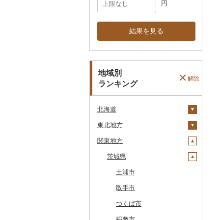
円
結果を見る
地域別
解除
ランキング
北海道
東北地方
安平町
関東地方
八雲町
青森県
鹿部町
岩手県
茨城県
十和田市
江差町
宮城県
大鰐町
宮古市
土浦市
白老町
秋田県
南部町
軽米町
柴田町
取手市
せたな町
山形県
五戸町
岩手町
色麻町
大潟村
つくば市
旭川市
福島県
藤崎町
矢巾町
丸森町
横手市
村山市
稲敷市