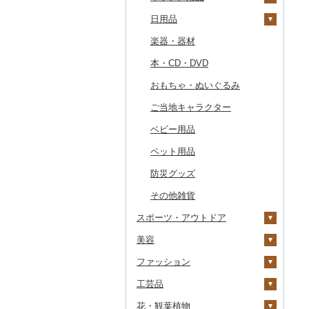
カタログギフト
日用品
その他寝具
印鑑
タンブラー
包丁
その他のゴルフプレー
その他体験・チケット
券
楽器・器材
その他文房具
箸
フライパン
洗剤
本・CD・DVD
スプーン・フォーク・
鍋
トイレットペーパー
ナイフ
おもちゃ・ぬいぐるみ
まな板
ティッシュ
皿・椀
ご当地キャラクター
土鍋
その他日用品
弁当箱
ベビー用品
その他キッチン用品
その他食器
ペット用品
防災グッズ
その他雑貨
スポーツ・アウトドア
美容
ゴルフ
ファッション
釣り
スキンケア
ゴルフボール
工芸品
サイクリング
シャンプー・リンス
鞄・バッグ
ゴルフクラブ
化粧水・乳液・美容液
花・観葉植物
アウトドア・キャンプ
石鹸・ボディーソープ
洋服
織物
ゴルフウェア
洗顔
トートバッグ・ショル