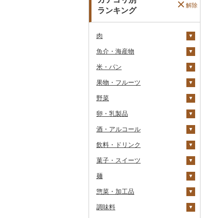
解除
ランキング
肉
魚介・海産物
牛肉（精肉）
米・パン
牛肉（加工品）
カニ
ステーキ
果物・フルーツ
豚肉（精肉）
エビ
米
すき焼き
ハンバーグ
ズワイガニ
野菜
豚肉（加工品）
いくら
雑穀
ぶどう・マスカット
しゃぶしゃぶ
もつ鍋
ステーキ
タラバガニ
甘エビ
精米
卵・乳製品
鶏肉
うに
餅
いちご
いも
焼肉
ローストビーフ
すき焼き
ハンバーグ
毛ガニ
ボタンエビ
無洗米
巨峰
酒・アルコール
鹿肉
明太子・たらこ
その他穀物加工品
りんご
トマト
卵
牛タン
ビーフジャーキー
しゃぶしゃぶ
もつ鍋
鶏肉（精肉）
かにしゃぶ
伊勢海老
玄米
ナガノパープル
じゃがいも
飲料・ドリンク
馬肉
その他魚卵
パン
もも
玉ねぎ
チーズ
ビール・発泡酒
和牛
その他牛肉（加工品）
焼肉
ハム
ハム・ソーセージ
その他カニ
その他エビ
明太子
金芽米
ピオーネ
さつまいも
フルーツトマト
菓子・スイーツ
羊肉・ラム肉（ジンギス
貝
メロン
ねぎ
ヨーグルト
日本酒
水・ミネラルウォーター
黒毛和牛
アグー豚
ソーセージ・ウインナ
唐揚げ
たらこ
数の子
ゆめぴりか
デラウェア
その他いも
ミニトマト
ビール
カン）
ー
麺
うなぎ
さくらんぼ
とうもろこし
牛乳
焼酎
コーヒー・コーヒー豆
ケーキ
白老牛
その他豚肉（精肉）
中津からあげ
からすみ
帆立（ホタテ）
つや姫
シャインマスカット
その他トマト
発泡酒
純米大吟醸
鴨肉
ベーコン・サラミ
惣菜・加工品
鮮魚
梨
根菜
バター
梅酒
茶
クッキー
ラーメン
仙台牛
水炊き
キャビア
鮑（アワビ）
コシヒカリ
その他ぶどう・マスカ
地ビール・クラフトビ
純米吟醸
芋焼酎
飲料
猪肉
その他豚肉（加工品）
ット
ール
調味料
イカ・タコ
マンゴー
アスパラガス
その他乳製品
泡盛
果汁飲料
焼き菓子
うどん
惣菜
米沢牛
地鶏
その他魚卵
牡蠣（カキ）
鮭・サーモン
はえぬき
和梨
人参
大吟醸
麦焼酎
コーヒー豆
飲料
その他肉・加工品