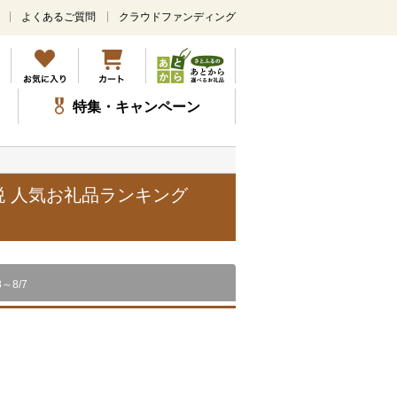
よくあるご質問
クラウドファンディング
メ
イ
ン
コ
ン
特集・キャンペーン
テ
ン
ツ
に
ス
税 人気お礼品ランキング
キ
ッ
プ
8～8/7