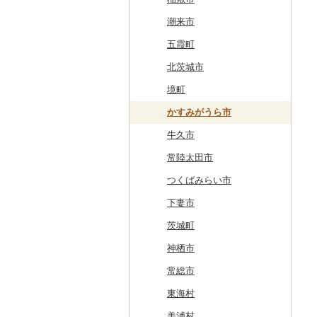
森町
六ヶ所村
釜石市
大衡村
能代市
尾花沢市
天栄村
潮来市
稚内市
東北町
野田村
加美町
小坂町
上山市
広野町
五霞町
標津町
三戸町
普代村
利府町
仙北市
河北町
鏡石町
北茨城市
清里町
東通村
一戸町
白石市
井川町
酒田市
須賀川市
境町
北斗市
黒石市
陸前高田市
登米市
潟上市
新庄市
小野町
かすみがうら市
留萌市
おいらせ町
紫波町
山元町
三種町
長井市
棚倉町
牛久市
白糠町
鶴田町
滝沢市
名取市
藤里町
小国町
古殿町
常陸太田市
釧路町
階上町
住田町
川崎町
湯沢市
南陽市
昭和村
つくばみらい市
名寄市
深浦町
葛巻町
村田町
大館市
中山町
下郷町
下妻市
美唄市
青森市
花巻市
栗原市
由利本荘市
庄内町
西郷村
茨城町
厚岸町
田子町
岩泉町
富谷市
にかほ市
大石田町
二本松市
神栖市
南富良野町
新郷村
田野畑村
岩沼市
羽後町
川西町
猪苗代町
常総市
上富良野町
横浜町
盛岡市
七ヶ宿町
秋田県（県庁）
鶴岡市
川俣町
東海村
和寒町
野辺地町
遠野市
大崎市
秋田市
山形県（県庁）
郡山市
美浦村