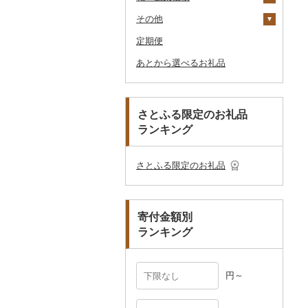
ダーバッグ
その他
その他スポーツ
入浴剤
和服
陶器・漆器
観葉植物・苗木
その他ゴルフ
その他スキンケア
女性・レディース
本場奄美大島紬
キャリーバッグ・スー
定期便
アロマ
靴・履物
その他装飾品・工芸品
花
地域サービス
ウェア・ユニフォーム
男性・メンズ
その他織物
信楽焼
ツケース
あとから選べるお礼品
プロテイン
アクセサリー
盆栽・その他
その他
その他スポーツ
子供・ベビー
靴・シューズ
唐津焼
数珠
胡蝶蘭
その他鞄・バッグ
その他美容
その他服飾小物
その他洋服
スリッパ・下駄・草履
ペンダント・ネックレ
備前焼
工芸品
造花・プリザーブドフ
ス
ラワー
その他靴・履物
財布
美濃焼
播州そろばん
さとふる限定のお礼品
ピアス・イヤリング
その他花
ランキング
ショール・ストール
村上木彫堆朱
美濃和紙
真珠・パール
ネクタイ・ベルト
その他陶器・漆器
民芸品
その他アクセサリー
さとふる限定のお礼品
マフラー・手袋
その他服飾小物
寄付金額別
ランキング
円～