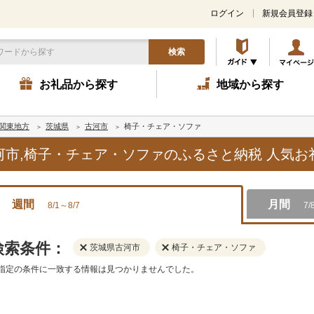
ログイン
新規会員登録
検索
お礼品から探す
地域から探す
関東地方
茨城県
古河市
椅子・チェア・ソファ
古河市,椅子・チェア・ソファのふるさと納税 人気
週間
月間
8/1～8/7
7/
検索条件：
茨城県古河市
椅子・チェア・ソファ
指定の条件に一致する情報は見つかりませんでした。