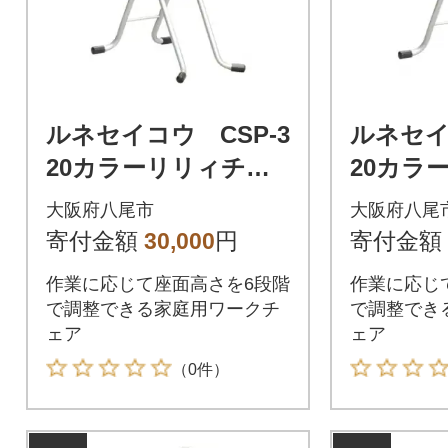
ルネセイコウ CSP-3
ルネセイ
20カラーリリィチェ
20カラ
ア(シルバー/ホワイ
ア(シル
大阪府八尾市
大阪府八尾
ト)(D200)
(D200)
寄付金額
30,000
円
寄付金額
作業に応じて座面高さを6段階
作業に応じ
で調整できる家庭用ワークチ
で調整でき
ェア
ェア
（0件）