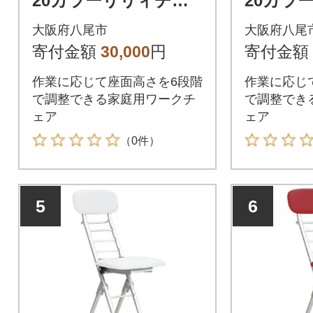
20カラーリリィチェ
20カラ
ア(ブラック/レッド)
ア(シル
大阪府八尾市
大阪府八尾
(D200)
ク)(D200
寄付金額
30,000
円
寄付金額
作業に応じて座面高さを6段階
作業に応じ
で調整できる家庭用ワークチ
で調整でき
ェア
ェア
（0件）
5
6