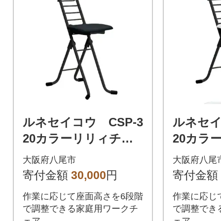
ルネセイコウ CSP-3
ルネセイ
20カラーリリィチェ
20カラ
ア(ブラック/ブラッ
ア(ブラ
大阪府八尾市
大阪府八尾
ク)(D200)
ト)(D200
寄付金額
30,000
円
寄付金額
作業に応じて座面高さを6段階
作業に応じ
で調整できる家庭用ワークチ
で調整でき
ェア
ェア