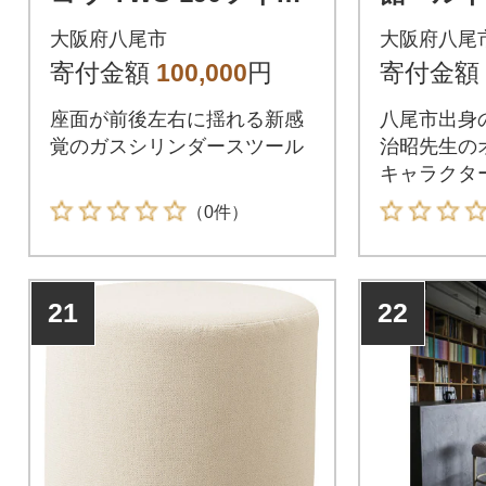
トスツールラフレシ
『らい
大阪府八尾市
大阪府八尾
ア(H200)
ロワーク
寄付金額
100,000
円
寄付金額
00S』(H1
座面が前後左右に揺れる新感
八尾市出身
覚のガスシリンダースツール
治昭先生の
キャラクタ
ン」がプリ
（0件）
ラボモデル
21
22