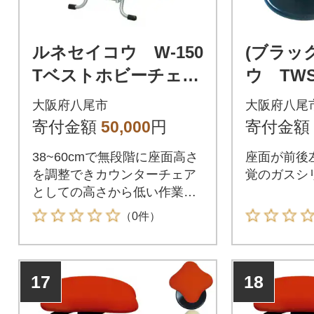
ルネセイコウ W-150
(ブラッ
Tベストホビーチェア
ウ TWS
(ダークブラウン/シル
トスツ
大阪府八尾市
大阪府八尾
バー)(F153)
ア(H200)
寄付金額
50,000
円
寄付金額
38~60cmで無段階に座面高さ
座面が前後
を調整できカウンターチェア
覚のガスシ
としての高さから低い作業ま
でこれ1台で多目的に使えま
（0件）
す。
17
18