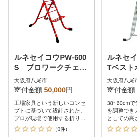
ルネセイコウPW-600
ルネセイ
S プロワークチェ
Tベスト
ア スイング(レッド)
(ナチュ
大阪府八尾市
大阪府八尾
(F150)
ー)(F153
寄付金額
50,000
円
寄付金額
工場家具という新しいコンセ
38~60c
プトに基づいて設計された、
を調整でき
プロが現場で使用する折りた
としての高
たみ椅子。
でこれ1台
（0件）
す。