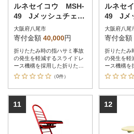
ルネセイコウ MSH-
ルネセイ
49 Jメッシュチェア
49 J
(アイボリー)(E151)
(レッド)(
大阪府八尾市
大阪府八尾
寄付金額
40,000
円
寄付金額
折りたたみ時の指ハサミ事故
折りたたみ
の発生を軽減するスライドレ
の発生を軽
ース機構を採用した折りたた
ース機構を
み椅子。
み椅子。
（0件）
11
12