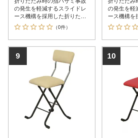
折りたたみ時の指ハサミ事故
折りたたみ
の発生を軽減するスライドレ
の発生を軽
ース機構を採用した折りたた
ース機構を
み椅子。
み椅子。
（0件）
9
10