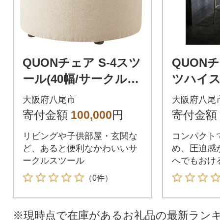
QUONチェア S-4スツ
QUON
ール(40幅/サークルス
ツハイス
ツール/オットマン)(H
4幅スツ
大阪府八尾市
大阪府八尾
205)
ア)(H206
寄付金額
100,000
円
寄付金額
リビングや子供部屋・玄関な
コンパクト
ど、あると便利なかわいいサ
め、圧迫感
ークルスツール
へでもおけ
（0件）
※現時点で在庫があるお礼品の最新ラン