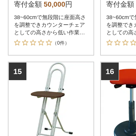
ック)(F153)
ク)(F153
寄付金額
50,000
円
寄付金額
38~60cmで無段階に座面高さ
38~60c
を調整できカウンターチェア
を調整でき
としての高さから低い作業ま
としての高
でこれ1台で多目的に使えま
でこれ1台
（0件）
す。
す。
15
16