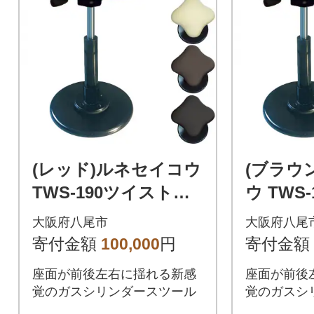
(レッド)ルネセイコウ
(ブラウ
TWS-190ツイストス
ウ TWS
ツールラフレシア(H2
スツー
大阪府八尾市
大阪府八尾
00)
(H200)
寄付金額
100,000
円
寄付金額
座面が前後左右に揺れる新感
座面が前後
覚のガスシリンダースツール
覚のガスシ