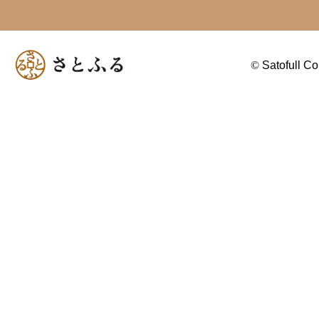
©
Satofull Co.