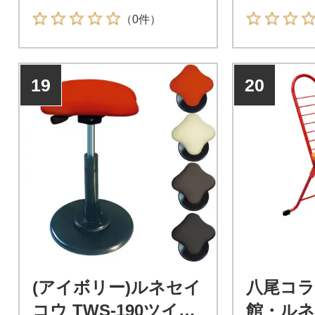
（0件）
19
20
(アイボリー)ルネセイ
八尾コラ
コウ TWS-190ツイス
館・ル