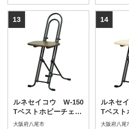
13
14
ルネセイコウ W-150
ルネセイ
Tベストホビーチェア
Tベスト
(ダークブラウン/ブラ
(ナチュ
大阪府八尾市
大阪府八尾