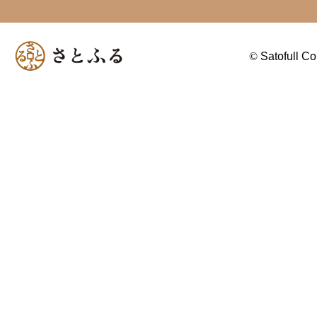
©
Satofull Co.