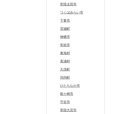
白糠町
鶴田町
滝沢市
名取市
藤里町
小国町
古殿町
常陸太田市
釧路町
階上町
住田町
川崎町
湯沢市
南陽市
昭和村
つくばみらい市
名寄市
深浦町
葛巻町
村田町
大館市
中山町
下郷町
下妻市
美唄市
青森市
花巻市
栗原市
由利本荘市
庄内町
西郷村
茨城町
厚岸町
田子町
岩泉町
富谷市
にかほ市
大石田町
二本松市
神栖市
南富良野町
新郷村
田野畑村
岩沼市
羽後町
川西町
猪苗代町
常総市
上富良野町
横浜町
盛岡市
七ヶ宿町
秋田県（県庁）
鶴岡市
川俣町
東海村
和寒町
野辺地町
遠野市
大崎市
秋田市
山形県（県庁）
郡山市
美浦村
紋別市
佐井村
奥州市
塩竈市
男鹿市
金山町
西会津町
大洗町
乙部町
六戸町
雫石町
石巻市
美郷町
東根市
玉川村
河内町
根室市
五所川原市
岩手県（県庁）
多賀城市
東成瀬村
飯豊町
いわき市
ひたちなか市
三笠市
平川市
一関市
宮城県（県庁）
五城目町
鮭川村
南会津町
龍ケ崎市
東川町
蓬田村
久慈市
亘理町
北秋田市
大蔵村
田村市
守谷市
厚真町
中泊町
西和賀町
蔵王町
八峰町
山辺町
磐梯町
常陸大宮市