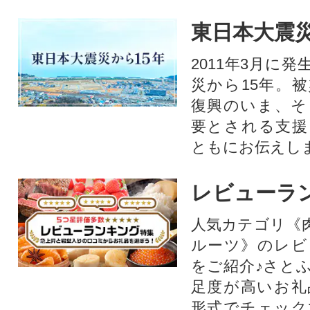
東日本大震災
2011年3月に
災から15年。
復興のいま、そ
要とされる支援
ともにお伝えし
レビューラ
人気カテゴリ《
ルーツ》のレビ
をご紹介♪さと
足度が高いお礼
形式でチェック