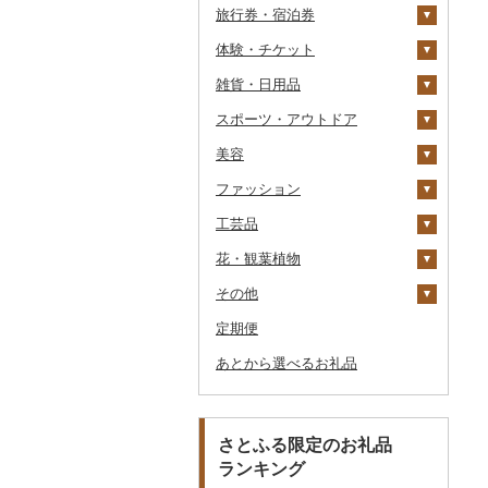
旅行券・宿泊券
季節・空調家電
体験・チケット
キッチン家電
旅行券
雑貨・日用品
照明器具
宿泊券
PayPay商品券
JTBふるさと旅行クー
ポン（Eメール発行）
スポーツ・アウトドア
パソコン・周辺機器
食事券
家具・インテリア
JTBふるさと旅行券
美容
TV・オーディオ・カメラ
温泉・サウナ・スパ利用
寝具
ゴルフ
タンス
（紙券）
券
ファッション
美容・健康家電
タオル
釣り
スキンケア
机・テーブル
布団
ゴルフボール
その他旅行券
水族館
工芸品
カー用品
文房具・印鑑
サイクリング
シャンプー・リンス
鞄・バッグ
椅子・チェア・ソファ
枕
泉州タオル
ゴルフクラブ
化粧水・乳液・美容液
動物園
花・観葉植物
時計
食器
アウトドア・キャンプ
石鹸・ボディーソープ
洋服
織物
その他家具・インテリ
毛布
その他タオル
ボールペン
ゴルフウェア
洗顔
トートバッグ・ショル
釣り
ア
ダーバッグ
その他
その他家電
キッチン用品
その他スポーツ
入浴剤
和服
陶器・漆器
観葉植物・苗木
タオルケット
ノート・ファイル
グラス・カップ
その他ゴルフ
その他スキンケア
女性・レディース
本場奄美大島紬
ダイビング
キャリーバッグ・スー
定期便
日用品
アロマ
靴・履物
その他装飾品・工芸品
花
地域サービス
その他寝具
印鑑
タンブラー
包丁
ウェア・ユニフォーム
男性・メンズ
その他織物
信楽焼
ツケース
スキーチケット・リフト
あとから選べるお礼品
楽器・器材
プロテイン
アクセサリー
盆栽・その他
その他
その他文房具
箸
フライパン
洗剤
その他スポーツ
子供・ベビー
靴・シューズ
唐津焼
数珠
胡蝶蘭
券
その他鞄・バッグ
本・CD・DVD
その他美容
その他服飾小物
スプーン・フォーク・
鍋
トイレットペーパー
その他洋服
スリッパ・下駄・草履
ペンダント・ネックレ
備前焼
工芸品
造花・プリザーブドフ
ゴルフプレー券
ナイフ
ス
ラワー
おもちゃ・ぬいぐるみ
まな板
ティッシュ
その他靴・履物
財布
美濃焼
播州そろばん
花火大会チケット
GDOふるさとゴルフ
さとふる限定のお礼品
皿・椀
ピアス・イヤリング
その他花
プレークーポン
ランキング
ご当地キャラクター
土鍋
その他日用品
ショール・ストール
村上木彫堆朱
美濃和紙
カタログギフト
弁当箱
真珠・パール