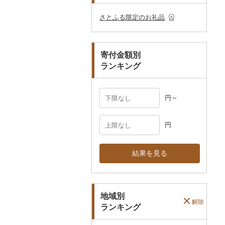
その他のゴルフプレー
ベビー用品
その他キッチン用品
ネクタイ・ベルト
その他陶器・漆器
民芸品
その他体験・チケット
券
その他食器
その他アクセサリー
さとふる限定のお礼品
ペット用品
マフラー・手袋
防災グッズ
その他服飾小物
寄付金額別
その他雑貨
ランキング
円～
円
結果を見る
地域別
解除
ランキング