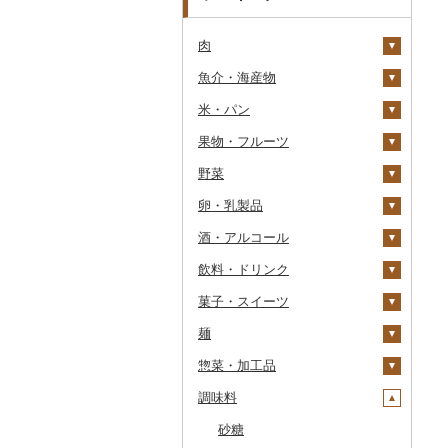
肉
魚介・海産物
牛肉（精肉）
米・パン
牛肉（加工品）
カニ
ステーキ
果物・フルーツ
豚肉（精肉）
エビ
米
すき焼き
ハンバーグ
ズワイガニ
野菜
豚肉（加工品）
いくら
雑穀
ぶどう・マスカット
しゃぶしゃぶ
もつ鍋
ステーキ
タラバガニ
甘エビ
精米
卵・乳製品
鶏肉
うに
餅
いちご
いも
焼肉
ローストビーフ
すき焼き
ハンバーグ
毛ガニ
ボタンエビ
無洗米
巨峰
酒・アルコール
鹿肉
明太子・たらこ
その他穀物加工品
りんご
トマト
卵
牛タン
ビーフジャーキー
しゃぶしゃぶ
もつ鍋
鶏肉（精肉）
かにしゃぶ
伊勢海老
玄米
ナガノパープル
じゃがいも
飲料・ドリンク
馬肉
その他魚卵
パン
もも
玉ねぎ
チーズ
ビール・発泡酒
和牛
その他牛肉（加工品）
焼肉
ハム
ハム・ソーセージ
その他カニ
その他エビ
明太子
金芽米
ピオーネ
さつまいも
フルーツトマト
菓子・スイーツ
羊肉・ラム肉（ジンギス
貝
メロン
ねぎ
ヨーグルト
日本酒
水・ミネラルウォーター
黒毛和牛
アグー豚
ソーセージ・ウインナ
唐揚げ
たらこ
数の子
ゆめぴりか
デラウェア
その他いも
ミニトマト
ビール
カン）
ー
麺
うなぎ
さくらんぼ
とうもろこし
牛乳
焼酎
コーヒー・コーヒー豆
ケーキ
白老牛
その他豚肉（精肉）
中津からあげ
からすみ
帆立（ホタテ）
つや姫
シャインマスカット
その他トマト
発泡酒
純米大吟醸
鴨肉
ベーコン・サラミ
惣菜・加工品
鮮魚
梨
根菜
バター
梅酒
茶
クッキー
ラーメン
仙台牛
水炊き
キャビア
鮑（アワビ）
コシヒカリ
その他ぶどう・マスカ
地ビール・クラフトビ
純米吟醸
芋焼酎
飲料
猪肉
その他豚肉（加工品）
ット
ール
調味料
イカ・タコ
マンゴー
アスパラガス
その他乳製品
泡盛
果汁飲料
焼き菓子
うどん
惣菜
米沢牛
地鶏
その他魚卵
牡蠣（カキ）
鮭・サーモン
はえぬき
和梨
人参
大吟醸
麦焼酎
コーヒー豆
飲料
その他肉・加工品
海苔・海藻
みかん・柑橘
豆
ワイン
紅茶
プリン
そば
カレー・シチュー
砂糖
山形牛
赤鶏さつま
あさり
マグロ
イカ
さがびより
洋梨・ラフランス
大根
吟醸
米焼酎
粉
茶葉・ティーバッグ
りんごジュース
餃子