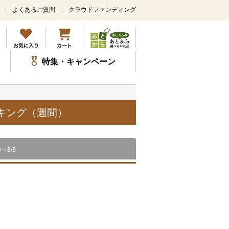
よくあるご質問
クラウドファンディング
メ
イ
ン
コ
ン
特集・キャンペーン
テ
ン
ツ
に
ス
ンキング（週間）
キ
ッ
プ
9～8/8