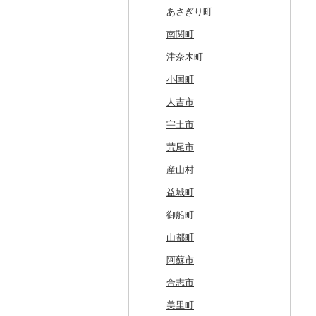
奥尻町
外ヶ浜町
北上市
女川町
鹿角市
戸沢村
三春町
笠間市
芳賀町
藤岡市
日高市
東庄町
多摩市
横須賀市
村上市
早川町
立科町
高山市
熱海市
蒲郡市
名張市
南山城村
松原市
養父市
斑鳩町
紀の川市
新庄村
安芸高田市
佐那河内村
南国市
久山町
白石町
大村市
あさぎり町
網走市
つがる市
平泉町
気仙沼市
大仙市
舟形町
本宮市
行方市
野木町
邑楽町
蓮田市
館山市
稲城市
三浦市
妙高市
南部町
東御市
郡上市
掛川市
東郷町
東員町
京都市
柏原市
南あわじ市
平群町
上富田町
高梁市
北島町
仁淀川町
大野城市
太良町
佐々町
南関町
浦河町
弘前市
洋野町
美里町
八郎潟町
最上町
柳津町
結城市
板倉町
川越市
大網白里市
世田谷区
大磯町
聖籠町
昭和町
中野市
白川村
伊豆の国市
犬山市
玉城町
舞鶴市
羽曳野市
洲本市
黒滝村
白浜町
勝央町
吉野川市
大月町
宗像市
平戸市
津奈木町
広尾町
鰺ヶ沢町
大船渡市
松島町
真室川町
鮫川村
城里町
嬬恋村
宮代町
一宮町
日の出町
箱根町
刈羽村
甲府市
豊丘村
御嵩町
小山町
弥富市
和束町
大阪府（府庁）
猪名川町
御所市
由良町
倉敷市
三原村
水巻町
小国町
中札内村
むつ市
山田町
大和町
寒河江市
福島市
水戸市
草津町
吉見町
佐倉市
板橋区
横浜市
湯沢町
甲州市
売木村
海津市
森町
東海市
八幡市
吹田市
尼崎市
上牧町
すさみ町
矢掛町
香南市
岡垣町
人吉市
滝川市
田舎館村
大槌町
大郷町
西川町
新地町
鉾田市
高崎市
東松山市
木更津市
渋谷区
茅ヶ崎市
新潟市
丹波山村
小諸市
関ケ原町
川根本町
新城市
京田辺市
河南町
加西市
明日香村
日高町
鏡野町
大豊町
豊前市
宇土市
比布町
青森県（県庁）
南三陸町
高畠町
葛尾村
桜川市
群馬県（県庁）
入間市
茂原市
千代田区
川崎市
木曽町
七宗町
富士市
春日井市
向日市
和泉市
宝塚市
吉野町
有田川町
田野町
嘉麻市
荒尾市
鶴居村
三沢市
仙台市
山形市
三島町
石岡市
大泉町
志木市
野田市
新宿区
厚木市
箕輪町
笠松町
御前崎市
瀬戸市
高槻市
淡路市
奈良市
印南町
高知市
筑後市
産山村
釧路市
西目屋村
大河原町
三川町
桑折町
茨城県（県庁）
長野原町
北本市
山武市
江東区
海老名市
駒ヶ根市
東白川村
東伊豆町
大府市
豊中市
丹波篠山市
大和郡山市
和歌山県（県庁）
東洋町
大木町
益城町
苫前町
角田市
大江町
矢吹町
坂東市
中之条町
桶川市
鴨川市
青梅市
相模原市
王滝村
土岐市
西伊豆町
半田市
箕面市
香美町
野迫川村
みなべ町
越知町
直方市
御船町
当別町
涌谷町
米沢市
国見町
小美玉市
加須市
印西市
国立市
座間市
千曲市
岐阜県（県庁）
清水町
あま市
太子町
芦屋市
葛城市
かつらぎ町
安芸市
遠賀町
山都町
占冠村
東松島市
檜枝岐村
日立市
三郷市
神崎町
品川区
二宮町
辰野町
下呂市
南伊豆町
岩倉市
岬町
神戸市
三宅町
田辺市
本山町
大任町
阿蘇市
上士幌町
喜多方市
大子町
八潮市
船橋市
福生市
茅野市
多治見市
松崎町
小牧市
千早赤阪村
川西市
生駒市
北山村
土佐清水市
北九州市
合志市
平取町
南相馬市
鹿嶋市
越生町
千葉市
小平市
喬木村
垂井町
湖西市
愛西市
東大阪市
三田市
東吉野村
串本町
北川村
宇美町
美里町