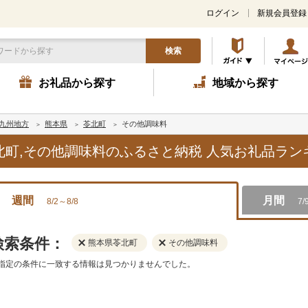
ログイン
新規会員登録
検索
お礼品から探す
地域から探す
九州地方
熊本県
苓北町
その他調味料
苓北町,その他調味料のふるさと納税 人気お礼品ラ
週間
月間
8/2～8/8
7/
検索条件：
熊本県苓北町
その他調味料
指定の条件に一致する情報は見つかりませんでした。