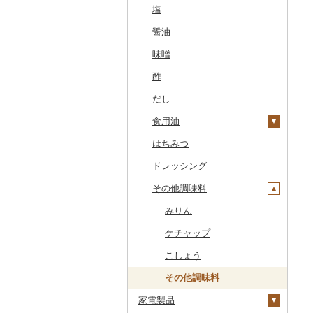
干物
すいか
きのこ
ウイスキー
その他飲料・ジュース
ゼリー
パスタ
鍋
塩
常陸牛
その他鶏肉
しじみ
イワシ
タコ
海苔
あきたこまち
みかん
自然薯
その他日本酒
黒糖焼酎
白ワイン
ドリップ
静岡茶
みかんジュース（オレ
飲料
シュウマイ
カレー
ンジジュース）
その他魚介・加工品
キウイ
その他野菜
リキュール・洋酒
チョコレート
ひやむぎ
ピザ
醤油
上州牛
サザエ
カツオ
わかめ
ししゃも
ひとめぼれ
レモン
レンコン
しいたけ
その他焼酎
赤ワイン
足柄茶
茶葉・ティーバッグ
野菜ジュース
コロッケ
シチュー
肉
その他果汁飲料
柿（カキ）
甘酒
カステラ
そうめん
レトルト
味噌
飛騨牛
はまぐり
金目鯛
ひじき
その他干物
しらす・ちりめん
ミルキークィーン
不知火・デコポン
にんにく・生姜
松茸
山菜
シャンパン・スパーク
知覧茶
炭酸飲料
その他惣菜
魚
リングワイン
ドライフルーツ
ノンアルコール
アイス・ジェラート
その他麺
スープ
酢
近江牛
その他貝
クエ
その他海苔・海藻
かまぼこ・練り製品
ななつぼし
せとか
その他根菜
その他きのこ
かぼちゃ
八女茶
豆乳
その他鍋
その他ワイン
その他果物
その他酒
その他洋菓子
豆腐・納豆
だし
神戸牛・神戸ビーフ
くじら
その他魚介・加工品
その他米
文旦
干し柿
茄子
その他茶
その他飲料・ジュース
煎餅・おかき
漬物
食用油
但馬牛
サバ
まどんな
干し芋
びわ
レタス
豆腐
羊羹
缶詰・瓶詰
はちみつ
土佐あかうし
さんま
ポンカン
その他ドライフルーツ
ブルーベリー
その他野菜
納豆
梅干
えごま油
饅頭
乾物
ドレッシング
佐賀牛
鯛
その他柑橘
パイナップル
キムチ
肉
オリーブオイル
大福
燻製（スモーク）
その他調味料
長崎和牛
のどぐろ
栗
その他漬物
魚
ごま油
その他和菓子
おせち
あか牛
ふぐ
その他果物
果物
その他食用油
みりん
その他加工品
宮崎牛
ブリ
ジャム
ケチャップ
その他牛肉（精肉）
ほっけ
その他缶詰・瓶詰
こしょう
その他鮮魚
その他調味料
家電製品