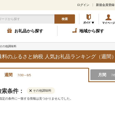
ログイン
新規会員登録
検索
お礼品から探す
地域から探す
その他調味料
調味料のふるさと納税 人気お礼品ランキング（週間
週間
月間
7/30～8/5
7/
検索条件：
その他調味料
指定の条件に一致する情報は見つかりませんでした。