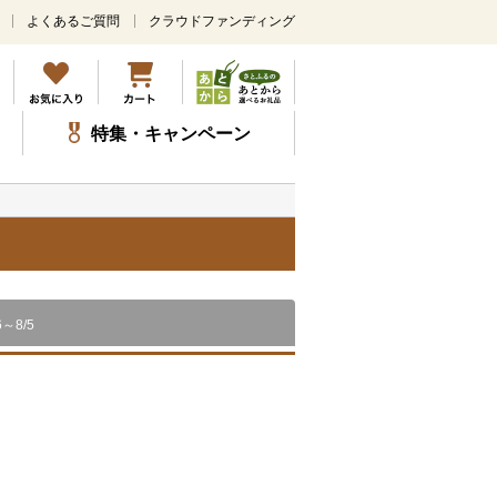
よくあるご質問
クラウドファンディング
メ
イ
ン
コ
ン
特集・キャンペーン
テ
ン
ツ
に
ス
）
キ
ッ
プ
6～8/5