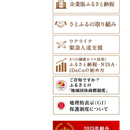
奥尻町
外ヶ浜町
北上市
女川町
鹿角市
戸沢村
三春町
笠間市
芳賀町
藤岡市
日高市
東庄町
多摩市
横須賀市
村上市
早川町
立科町
高山市
熱海市
蒲郡市
名張市
南山城村
松原市
養父市
斑鳩町
紀の川市
新庄村
安芸高田市
佐那河内村
南国市
久山町
白石町
大村市
あさぎり町
日田市
国富町
長島町
大宜味村
網走市
つがる市
平泉町
気仙沼市
大仙市
舟形町
本宮市
行方市
野木町
邑楽町
蓮田市
館山市
稲城市
三浦市
妙高市
南部町
東御市
郡上市
掛川市
東郷町
東員町
京都市
柏原市
南あわじ市
平群町
上富田町
高梁市
北島町
仁淀川町
大野城市
太良町
佐々町
南関町
姫島村
高千穂町
薩摩川内市
浦添市
浦河町
弘前市
洋野町
美里町
八郎潟町
最上町
柳津町
結城市
板倉町
川越市
大網白里市
世田谷区
大磯町
聖籠町
昭和町
中野市
白川村
伊豆の国市
犬山市
玉城町
舞鶴市
羽曳野市
洲本市
黒滝村
白浜町
勝央町
吉野川市
大月町
宗像市
平戸市
津奈木町
玖珠町
西都市
大崎町
本部町
広尾町
鰺ヶ沢町
大船渡市
松島町
真室川町
鮫川村
城里町
嬬恋村
宮代町
一宮町
日の出町
箱根町
刈羽村
甲府市
豊丘村
御嵩町
小山町
弥富市
和束町
大阪府（府庁）
猪名川町
御所市
由良町
倉敷市
三原村
水巻町
小国町
大分県（県庁）
西米良村
曽於市
今帰仁村
中札内村
むつ市
山田町
大和町
寒河江市
福島市
水戸市
草津町
吉見町
佐倉市
板橋区
横浜市
湯沢町
甲州市
売木村
海津市
森町
東海市
八幡市
吹田市
尼崎市
上牧町
すさみ町
矢掛町
香南市
岡垣町
人吉市
延岡市
鹿屋市
与那原町
滝川市
田舎館村
大槌町
大郷町
西川町
新地町
鉾田市
高崎市
東松山市
木更津市
渋谷区
茅ヶ崎市
新潟市
丹波山村
小諸市
関ケ原町
川根本町
新城市
京田辺市
河南町
加西市
明日香村
日高町
鏡野町
大豊町
豊前市
宇土市
串間市
宇検村
豊見城市
比布町
青森県（県庁）
南三陸町
高畠町
葛尾村
桜川市
群馬県（県庁）
入間市
茂原市
千代田区
川崎市
木曽町
七宗町
富士市
春日井市
向日市
和泉市
宝塚市
吉野町
有田川町
田野町
嘉麻市
荒尾市
五ヶ瀬町
天城町
東村
鶴居村
三沢市
仙台市
山形市
三島町
石岡市
大泉町
志木市
野田市
新宿区
厚木市
箕輪町
笠松町
御前崎市
瀬戸市
高槻市
淡路市
奈良市
印南町
高知市
筑後市
産山村
高原町
南種子町
読谷村
釧路市
西目屋村
大河原町
三川町
桑折町
茨城県（県庁）
長野原町
北本市
山武市
江東区
海老名市
駒ヶ根市
東白川村
東伊豆町
大府市
豊中市
丹波篠山市
大和郡山市
和歌山県（県庁）
東洋町
大木町
益城町
小林市
知名町
恩納村
苫前町
角田市
大江町
矢吹町
坂東市
中之条町
桶川市
鴨川市
青梅市
相模原市
王滝村
土岐市
西伊豆町
半田市
箕面市
香美町
野迫川村
みなべ町
越知町
直方市
御船町
高鍋町
与論町
伊平屋村
当別町
涌谷町
米沢市
国見町
小美玉市
加須市
印西市
国立市
座間市
千曲市
岐阜県（県庁）
清水町
あま市
太子町
芦屋市
葛城市
かつらぎ町
安芸市
遠賀町
山都町
美郷町
錦江町
西原町
占冠村
東松島市
檜枝岐村
日立市
三郷市
神崎町
品川区
二宮町
辰野町
下呂市
南伊豆町
岩倉市
岬町
神戸市
三宅町
田辺市
本山町
大任町
阿蘇市
諸塚村
霧島市
金武町
上士幌町
喜多方市
大子町
八潮市
船橋市
福生市
茅野市
多治見市
松崎町
小牧市
千早赤阪村
川西市
生駒市
北山村
土佐清水市
北九州市
合志市
都農町
鹿児島県（県庁）
宜野座村
平取町
南相馬市
鹿嶋市
越生町
千葉市
小平市
喬木村
垂井町
湖西市
愛西市
東大阪市
三田市
東吉野村
串本町
北川村
宇美町
美里町
阿久根市
名護市