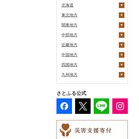
北海道
東北地方
安平町
関東地方
八雲町
青森県
中部地方
鹿部町
岩手県
茨城県
十和田市
近畿地方
江差町
宮城県
栃木県
新潟県
大鰐町
宮古市
土浦市
中国地方
白老町
秋田県
群馬県
富山県
三重県
南部町
軽米町
柴田町
取手市
那須塩原市
十日町市
四国地方
せたな町
山形県
埼玉県
石川県
滋賀県
鳥取県
五戸町
岩手町
色麻町
大潟村
つくば市
市貝町
榛東村
弥彦村
射水市
鈴鹿市
九州地方
旭川市
福島県
千葉県
福井県
京都府
島根県
徳島県
藤崎町
矢巾町
丸森町
横手市
村山市
稲敷市
塩谷町
下仁田町
春日部市
阿賀町
氷見市
羽咋市
伊賀市
長浜市
鳥取県（県庁）
森町
東京都
山梨県
大阪府
岡山県
香川県
福岡県
六ヶ所村
釜石市
大衡村
能代市
尾花沢市
天栄村
潮来市
上三川町
玉村町
蕨市
勝浦市
出雲崎町
朝日町
七尾市
美浜町
木曽岬町
高島市
宮津市
米子市
雲南市
阿波市
さとふる公式
稚内市
神奈川県
長野県
兵庫県
広島県
愛媛県
佐賀県
東北町
野田村
加美町
小坂町
上山市
広野町
五霞町
佐野市
安中市
戸田市
袖ケ浦市
八王子市
魚沼市
高岡市
白山市
小浜市
富士吉田市
多気町
草津市
伊根町
茨木市
大山町
海士町
津山市
牟岐町
高松市
那珂川市
標津町
岐阜県
奈良県
山口県
高知県
長崎県
三戸町
普代村
利府町
仙北市
河北町
鏡石町
北茨城市
真岡市
川場村
毛呂山町
我孫子市
日野市
南足柄市
佐渡市
魚津市
穴水町
越前町
甲斐市
高森町
松阪市
近江八幡市
与謝野町
豊能町
上郡町
琴浦町
津和野町
西粟倉村
安芸太田町
那賀町
直島町
今治市
添田町
嬉野市
清里町
静岡県
和歌山県
熊本県
東通村
一戸町
白石市
井川町
酒田市
須賀川市
境町
高根沢町
昭和村
久喜市
長柄町
昭島市
松田町
燕市
砺波市
輪島市
若狭町
山梨市
御代田町
養老町
桑名市
竜王町
福知山市
枚方市
神河町
曽爾村
日野町
飯南町
久米南町
世羅町
柳井市
三好市
さぬき市
鬼北町
香美市
大刀洗町
佐賀県（県庁）
松浦市
北斗市
愛知県
大分県
黒石市
陸前高田市
登米市
潟上市
新庄市
小野町
かすみがうら市
大田原市
甘楽町
ふじみ野市
芝山町
武蔵村山市
大井町
南魚沼市
入善町
中能登町
鯖江市
富士川町
飯田市
八百津町
下田市
志摩市
甲賀市
亀岡市
河内長野市
小野市
河合町
湯浅町
鳥取市
安来市
真庭市
大竹市
平生町
鳴門市
多度津町
西予市
馬路村
朝倉市
唐津市
時津町
上天草市
留萌市
宮崎県
おいらせ町
紫波町
山元町
三種町
長井市
棚倉町
牛久市
栃木市
明和町
川島町
八千代市
葛飾区
中井町
関川村
黒部市
石川県（県庁）
高浜町
大月市
青木村
池田町
静岡市
清須市
明和町
湖南市
城陽市
泉佐野市
太子町
宇陀市
有田市
北栄町
知夫村
新見市
廿日市市
山口県（県庁）
藍住町
三豊市
八幡浜市
芸西村
苅田町
江北町
諫早市
湯前町
九重町