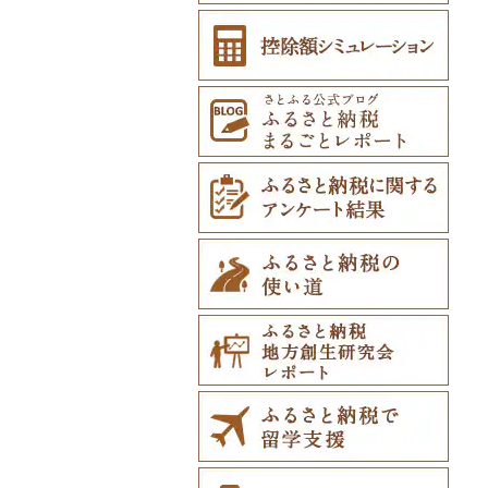
白糠町
鹿児島県
鶴田町
滝沢市
名取市
藤里町
小国町
古殿町
常陸太田市
日光市
沼田市
上里町
横芝光町
小金井市
愛川町
新発田市
立山町
野々市市
勝山市
富士河口湖町
南箕輪村
関市
吉田町
田原市
鳥羽市
大津市
久御山町
交野市
西宮市
田原本町
橋本市
境港市
隠岐の島町
美咲町
北広島町
長門市
板野町
観音寺市
久万高原町
須崎市
川崎町
みやき町
東彼杵町
玉名市
由布市
えびの市
釧路町
沖縄県
階上町
住田町
川崎町
湯沢市
南陽市
昭和村
つくばみらい市
小山市
桐生市
川口市
多古町
墨田区
山北町
加茂市
富山県（県庁）
能登町
福井県（県庁）
韮崎市
長野県（県庁）
瑞穂市
函南町
安城市
いなべ市
彦根市
京丹後市
藤井寺市
佐用町
山添村
広川町
智頭町
吉賀町
浅口市
福山市
田布施町
東みよし町
宇多津町
上島町
日高村
春日市
多久市
長与町
菊池市
竹田市
宮崎市
指宿市
名寄市
深浦町
葛巻町
村田町
大館市
中山町
下郷町
下妻市
宇都宮市
吉岡町
飯能市
白子町
東久留米市
真鶴町
小千谷市
小矢部市
能美市
越前市
南アルプス市
上松町
飛騨市
藤枝市
北名古屋市
紀北町
栗東市
井手町
能勢町
多可町
大淀町
和歌山市
江府町
出雲市
美作市
広島市
防府市
徳島県（県庁）
小豆島町
松前町
室戸市
上毛町
伊万里市
対馬市
山江村
別府市
木城町
龍郷町
うるま市
美唄市
青森市
花巻市
栗原市
由利本荘市
庄内町
西郷村
茨城町
栃木県（県庁）
太田市
長瀞町
栄町
利島村
清川村
田上町
滑川市
津幡町
坂井市
市川三郷町
高山村
岐南町
御殿場市
東栄町
熊野市
愛荘町
木津川市
阪南市
朝来市
安堵町
海南市
八頭町
奥出雲町
岡山市
庄原市
上関町
阿南市
香川県（県庁）
愛南町
黒潮町
中間市
神埼市
長崎県（県庁）
宇城市
中津市
川南町
中種子町
嘉手納町
厚岸町
田子町
岩泉町
富谷市
にかほ市
大石田町
二本松市
神栖市
那珂川町
高山村
羽生市
香取市
瑞穂町
開成町
五泉市
富山市
宝達志水町
あわら市
都留市
南木曽町
大野町
浜松市
豊山町
南伊勢町
滋賀県（県庁）
宇治田原町
貝塚市
市川町
王寺町
那智勝浦町
若桜町
西ノ島町
早島町
府中市
山陽小野田市
上板町
土庄町
新居浜市
四万十市
太宰府市
有田町
佐世保市
西原村
豊後大野市
三股町
出水市
北谷町
南富良野町
新郷村
田野畑村
岩沼市
羽後町
川西町
猪苗代町
常総市
茂木町
みどり市
小鹿野町
習志野市
大島町
藤沢市
三条市
南砺市
金沢市
福井市
山梨県（県庁）
朝日村
山県市
伊東市
南知多町
朝日町
米原市
長岡京市
岸和田市
三木市
十津川村
美浜町
湯梨浜町
浜田市
笠岡市
大崎上島町
山口市
海陽町
三木町
伊予市
奈半利町
赤村
基山町
南島原市
水上村
杵築市
都城市
いちき串木野市
宮古島市
上富良野町
横浜町
盛岡市
七ヶ宿町
秋田県（県庁）
鶴岡市
川俣町
東海村
那須烏山市
千代田町
坂戸市
銚子市
府中市
神奈川県（県庁）
見附市
内灘町
大野市
道志村
長野市
羽島市
島田市
江南市
菰野町
豊郷町
綾部市
泉南市
新温泉町
高取町
御坊市
岩美町
大田市
里庄町
東広島市
周南市
徳島市
まんのう町
松山市
土佐市
須恵町
上峰町
波佐見町
高森町
日出町
椎葉村
徳之島町
八重瀬町
和寒町
野辺地町
遠野市
大崎市
秋田市
山形県（県庁）
郡山市
美浦村
矢板市
みなかみ町
鳩山町
君津市
国分寺市
鎌倉市
糸魚川市
かほく市
敦賀市
忍野村
根羽村
本巣市
沼津市
みよし市
紀宝町
多賀町
笠置町
忠岡町
福崎町
広陵町
高野町
倉吉市
松江市
玉野市
竹原市
宇部市
勝浦町
琴平町
西条市
津野町
香春町
吉野ヶ里町
長崎市
大津町
津久見市
日向市
湧水町
座間味村
紋別市
佐井村
奥州市
塩竈市
男鹿市
金山町
西会津町
大洗町
さくら市
片品村
埼玉県（県庁）
旭市
東村山市
大和市
胎内市
小松市
おおい町
笛吹市
池田町
川辺町
伊豆市
西尾市
伊勢市
南丹市
四條畷市
西脇市
天理市
九度山町
日南町
江津市
赤磐市
熊野町
美祢市
美馬市
東かがわ市
東温市
高知県（県庁）
飯塚市
鹿島市
川棚町
和水町
豊後高田市
日之影町
垂水市
糸満市
乙部町
六戸町
雫石町
石巻市
美郷町
東根市
玉川村
河内町
足利市
富岡市
神川町
南房総市
中央区
伊勢原市
上越市
志賀町
永平寺町
中央市
須坂市
大垣市
裾野市
武豊町
四日市市
宇治市
寝屋川市
宍粟市
三郷町
紀美野町
伯耆町
島根県（県庁）
瀬戸内市
呉市
下関市
美波町
善通寺市
宇和島市
四万十町
志免町
小城市
島原市
長洲町
宇佐市
新富町
南さつま市
北中城村
根室市
五所川原市
岩手県（県庁）
多賀城市
東成瀬村
飯豊町
いわき市
ひたちなか市
那須町
館林市
東秩父村
八街市
あきる野市
小田原市
阿賀野市
加賀市
北杜市
川上村
輪之内町
焼津市
幸田町
大台町
京丹波町
泉大津市
丹波市
下北山村
古座川町
日吉津村
和気町
海田町
和木町
上勝町
坂出市
内子町
大川村
筑紫野市
佐賀市
五島市
天草市
佐伯市
綾町
屋久島町
久米島町
三笠市
平川市
一関市
宮城県（県庁）
五城目町
鮭川村
南会津町
龍ケ崎市
鹿沼市
伊勢崎市
横瀬町
東金市
中野区
湯河原町
津南町
鳴沢村
信濃町
神戸町
富士宮市
碧南市
尾鷲市
京都府（府庁）
池田市
豊岡市
大和高田市
新宮市
井原市
三次市
石井町
綾川町
大洲市
いの町
糸田町
鳥栖市
新上五島町
水俣市
大分市
日南市
志布志市
南風原町
東川町
蓬田村
久慈市
亘理町
北秋田市
大蔵村
田村市
守谷市
下野市
東吾妻町
三芳町
九十九里町
荒川区
秦野市
新潟県（県庁）
西桂町
南牧村
瑞浪市
河津町
岡崎市
三重県（県庁）
大山崎町
守口市
加東市
川西町
太地町
備前市
府中町
小松島市
丸亀市
愛媛県（県庁）
土佐町
東峰村
大町町
雲仙市
多良木町
臼杵市
門川町
奄美市
南城市
厚真町
中泊町
西和賀町
蔵王町
八峰町
山辺町
磐梯町
常陸大宮市
益子町
前橋市
幸手市
いすみ市
北区
綾瀬市
柏崎市
身延町
伊那市
中津川市
袋井市
愛知県（県庁）
津市
精華町
富田林市
稲美町
川上村
日高川町
総社市
三原市
松茂町
四国中央市
安田町
古賀市
玄海町
壱岐市
五木村
国東市
宮崎県（県庁）
和泊町
北大東村