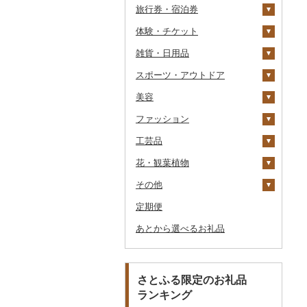
旅行券・宿泊券
季節・空調家電
体験・チケット
キッチン家電
旅行券
雑貨・日用品
照明器具
宿泊券
PayPay商品券
JTBふるさと旅行クー
ポン（Eメール発行）
スポーツ・アウトドア
パソコン・周辺機器
食事券
家具・インテリア
JTBふるさと旅行券
美容
TV・オーディオ・カメラ
温泉・サウナ・スパ利用
寝具
ゴルフ
タンス
（紙券）
券
ファッション
美容・健康家電
タオル
釣り
スキンケア
机・テーブル
布団
ゴルフボール
その他旅行券
水族館
工芸品
カー用品
文房具・印鑑
サイクリング
シャンプー・リンス
鞄・バッグ
椅子・チェア・ソファ
枕
泉州タオル
ゴルフクラブ
化粧水・乳液・美容液
動物園
花・観葉植物
時計
食器
アウトドア・キャンプ
石鹸・ボディーソープ
洋服
織物
その他家具・インテリ
毛布
その他タオル
ボールペン
ゴルフウェア
洗顔
トートバッグ・ショル
釣り
ア
ダーバッグ
その他
その他家電
キッチン用品
その他スポーツ
入浴剤
和服
陶器・漆器
観葉植物・苗木
タオルケット
ノート・ファイル
グラス・カップ
その他ゴルフ
その他スキンケア
女性・レディース
本場奄美大島紬
ダイビング
キャリーバッグ・スー
定期便
日用品
アロマ
靴・履物
その他装飾品・工芸品
花
地域サービス
その他寝具
印鑑
タンブラー
包丁
ウェア・ユニフォーム
男性・メンズ
その他織物
信楽焼
ツケース
スキーチケット・リフト
あとから選べるお礼品
楽器・器材
プロテイン
アクセサリー
盆栽・その他
その他
その他文房具
箸
フライパン
洗剤
その他スポーツ
子供・ベビー
靴・シューズ
唐津焼
数珠
胡蝶蘭
券
その他鞄・バッグ
本・CD・DVD
その他美容
その他服飾小物
スプーン・フォーク・
鍋
トイレットペーパー
その他洋服
スリッパ・下駄・草履
ペンダント・ネックレ
備前焼
工芸品
造花・プリザーブドフ
ゴルフプレー券
ナイフ
ス
ラワー
おもちゃ・ぬいぐるみ
まな板
ティッシュ
その他靴・履物
財布
美濃焼
播州そろばん
花火大会チケット
GDOふるさとゴルフ
さとふる限定のお礼品
皿・椀
ピアス・イヤリング
その他花
プレークーポン
ランキング
ご当地キャラクター
土鍋
その他日用品
ショール・ストール
村上木彫堆朱
美濃和紙
カタログギフト
弁当箱
真珠・パール