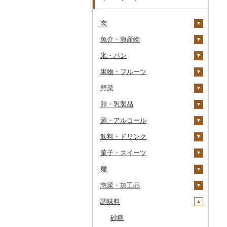
肉
魚介・海産物
牛肉（精肉）
米・パン
牛肉（加工品）
カニ
ステーキ
果物・フルーツ
豚肉（精肉）
エビ
米
すき焼き
ハンバーグ
ズワイガニ
野菜
豚肉（加工品）
いくら
雑穀
ぶどう・マスカット
しゃぶしゃぶ
もつ鍋
ステーキ
タラバガニ
甘エビ
精米
卵・乳製品
鶏肉
うに
餅
いちご
いも
焼肉
ローストビーフ
すき焼き
ハンバーグ
毛ガニ
ボタンエビ
無洗米
巨峰
酒・アルコール
鹿肉
明太子・たらこ
その他穀物加工品
りんご
トマト
卵
牛タン
ビーフジャーキー
しゃぶしゃぶ
もつ鍋
鶏肉（精肉）
かにしゃぶ
伊勢海老
玄米
ナガノパープル
じゃがいも
飲料・ドリンク
馬肉
その他魚卵
パン
もも
玉ねぎ
チーズ
ビール・発泡酒
和牛
その他牛肉（加工品）
焼肉
ハム
ハム・ソーセージ
その他カニ
その他エビ
明太子
金芽米
ピオーネ
さつまいも
フルーツトマト
菓子・スイーツ
羊肉・ラム肉（ジンギス
貝
メロン
ねぎ
ヨーグルト
日本酒
水・ミネラルウォーター
黒毛和牛
アグー豚
ソーセージ・ウインナ
唐揚げ
たらこ
数の子
ゆめぴりか
デラウェア
その他いも
ミニトマト
ビール
カン）
ー
麺
うなぎ
さくらんぼ
とうもろこし
牛乳
焼酎
コーヒー・コーヒー豆
ケーキ
白老牛
その他豚肉（精肉）
中津からあげ
からすみ
帆立（ホタテ）
つや姫
シャインマスカット
その他トマト
発泡酒
純米大吟醸
鴨肉
ベーコン・サラミ
惣菜・加工品
鮮魚
梨
根菜
バター
梅酒
茶
クッキー
ラーメン
仙台牛
水炊き
キャビア
鮑（アワビ）
コシヒカリ
その他ぶどう・マスカ
地ビール・クラフトビ
純米吟醸
芋焼酎
飲料
猪肉
その他豚肉（加工品）
ット
ール
調味料
イカ・タコ
マンゴー
アスパラガス
その他乳製品
泡盛
果汁飲料
焼き菓子
うどん
惣菜
米沢牛
地鶏
その他魚卵
牡蠣（カキ）
鮭・サーモン
はえぬき
和梨
人参
大吟醸
麦焼酎
コーヒー豆
飲料
その他肉・加工品
海苔・海藻
みかん・柑橘
豆
ワイン
紅茶
プリン
そば
カレー・シチュー
砂糖
山形牛
赤鶏さつま
あさり
マグロ
イカ
さがびより
洋梨・ラフランス
大根
吟醸
米焼酎
粉
茶葉・ティーバッグ
りんごジュース
餃子