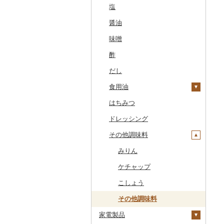
干物
すいか
きのこ
ウイスキー
その他飲料・ジュース
ゼリー
パスタ
鍋
塩
常陸牛
その他鶏肉
しじみ
イワシ
タコ
海苔
あきたこまち
みかん
自然薯
その他日本酒
黒糖焼酎
白ワイン
ドリップ
静岡茶
みかんジュース（オレ
飲料
シュウマイ
カレー
ンジジュース）
その他魚介・加工品
キウイ
その他野菜
リキュール・洋酒
チョコレート
ひやむぎ
ピザ
醤油
上州牛
サザエ
カツオ
わかめ
ししゃも
ひとめぼれ
レモン
レンコン
しいたけ
その他焼酎
赤ワイン
足柄茶
茶葉・ティーバッグ
野菜ジュース
コロッケ
シチュー
肉
その他果汁飲料
柿（カキ）
甘酒
カステラ
そうめん
レトルト
味噌
飛騨牛
はまぐり
金目鯛
ひじき
その他干物
しらす・ちりめん
ミルキークィーン
不知火・デコポン
にんにく・生姜
松茸
山菜
シャンパン・スパーク
知覧茶
炭酸飲料
その他惣菜
魚
リングワイン
ドライフルーツ
ノンアルコール
アイス・ジェラート
その他麺
スープ
酢
近江牛
その他貝
クエ
その他海苔・海藻
かまぼこ・練り製品
ななつぼし
せとか
その他根菜
その他きのこ
かぼちゃ
八女茶
豆乳
その他鍋
その他ワイン
その他果物
その他酒
その他洋菓子
豆腐・納豆
だし
神戸牛・神戸ビーフ
くじら
その他魚介・加工品
その他米
文旦
干し柿
茄子
その他茶
その他飲料・ジュース
煎餅・おかき
漬物
食用油
但馬牛
サバ
まどんな
干し芋
びわ
レタス
豆腐
羊羹
缶詰・瓶詰
はちみつ
土佐あかうし
さんま
ポンカン
その他ドライフルーツ
ブルーベリー
その他野菜
納豆
梅干
えごま油
饅頭
乾物
ドレッシング
佐賀牛
鯛
その他柑橘
パイナップル
キムチ
肉
オリーブオイル
大福
燻製（スモーク）
その他調味料
長崎和牛
のどぐろ
栗
その他漬物
魚
ごま油
その他和菓子
おせち
あか牛
ふぐ
その他果物
果物
その他食用油
みりん
その他加工品
宮崎牛
ブリ
ジャム
ケチャップ
その他牛肉（精肉）
ほっけ
その他缶詰・瓶詰
こしょう
その他鮮魚
その他調味料
家電製品