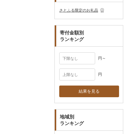
その他のゴルフプレー
ベビー用品
その他キッチン用品
ネクタイ・ベルト
その他陶器・漆器
民芸品
その他体験・チケット
券
その他食器
その他アクセサリー
さとふる限定のお礼品
ペット用品
マフラー・手袋
防災グッズ
その他服飾小物
寄付金額別
その他雑貨
ランキング
円～
円
結果を見る
地域別
ランキング