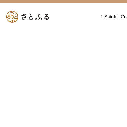
©
Satofull Co.