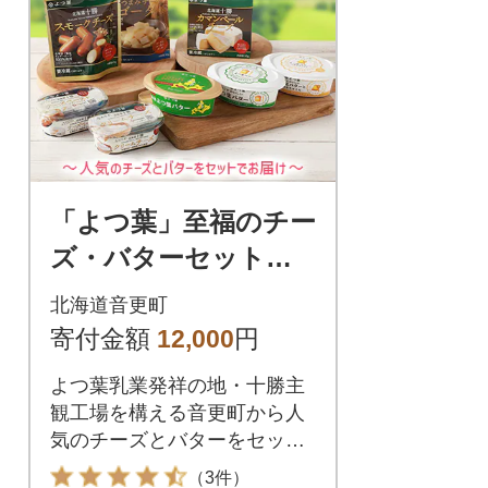
「よつ葉」至福のチー
ズ・バターセット
計8種【A112】
北海道音更町
寄付金額
12,000
円
よつ葉乳業発祥の地・十勝主
観工場を構える音更町から人
気のチーズとバターをセット
でお届けします。
（3件）