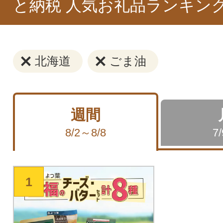
と納税 人気お礼品ランキン
北海道
ごま油
週間
8/2～8/8
7
1