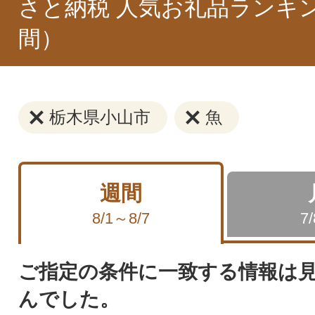
さと納税 人気お礼品ランキ
間）
栃木県小山市
魚
週間
8/1～8/7
7
ご指定の条件に一致する情報は
んでした。