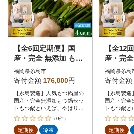
【全6回定期便】国
【全12
産・完全 無添加 もつ
産・完全
鍋セット×2 (約4人前)
鍋セット×
福岡県糸島市
福岡県糸島
しょうゆ味[AFF015]
しょうゆ味
寄付金額
176,000
円
寄付金額
【糸島製造】人気もつ鍋屋の
【糸島製造
国産・完全無添加もつ鍋セッ
国産・完全
トもつ鍋といえば、やはり一
トもつ鍋と
番気になるのは【もつ】九州
番気になる
（0件）
産の生の牛もつを最短ルート
産の生の牛
定期便
冷凍
定期便
で新鮮な状態で仕入れ、長年
で新鮮な状