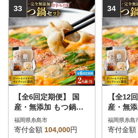
ぷりで甘い極上のもつに仕上
ぷりで甘い
33
34
がっております。
がっており
【全6回定期便】 国
【全12
産・無添加 もつ鍋セ
産・無添
ット (約2人前) 旨辛み
ット (約2人前) 旨辛み
福岡県糸島市
福岡県糸島
そ味[AFF025]
そ味 [AF
寄付金額
104,000
円
寄付金額