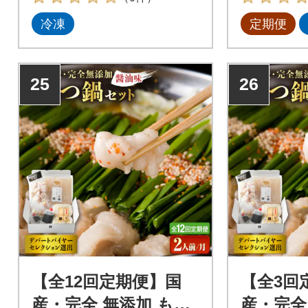
産の生の牛もつを最短ルート
産の生の牛
冷凍
定期便
で新鮮な状態で仕入れ、長年
で新鮮な状
の経験と技術による仕込みと
の経験と技
急速冷凍技術により、ぷりっ
急速冷凍技
ぷりで甘い極上のもつに仕上
ぷりで甘い
25
26
がっております。
がっており
【全12回定期便】国
【全3回
産・完全 無添加 もつ
産・完全