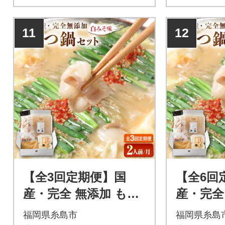
11
12
【全3回定期便】国
【全6回
産・完全 無添加 もつ
産・完全
鍋セット (約2人前) 白
鍋セット 
福岡県糸島市
福岡県糸島