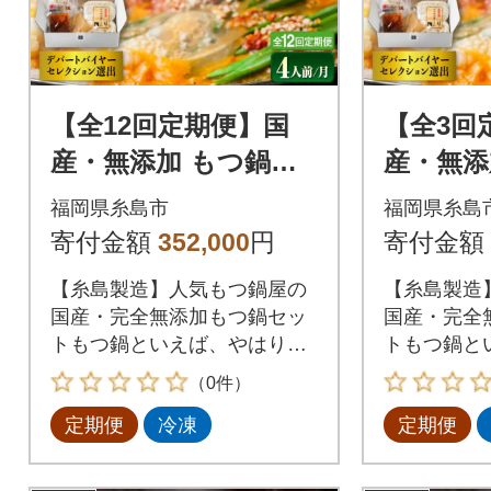
【全12回定期便】国
【全3回
産・無添加 もつ鍋セ
産・無添
ット (約4人前) 旨辛み
ット (約2人前) 旨辛み
福岡県糸島市
福岡県糸島
そ味[AFF023]
そ味 [AF
寄付金額
352,000
円
寄付金額
【糸島製造】人気もつ鍋屋の
【糸島製造
国産・完全無添加もつ鍋セッ
国産・完全
トもつ鍋といえば、やはり一
トもつ鍋と
番気になるのは【もつ】九州
番気になる
（0件）
産の生の牛もつを最短ルート
産の生の牛
定期便
冷凍
定期便
で新鮮な状態で仕入れ、長年
で新鮮な状
の経験と技術による仕込みと
の経験と技
急速冷凍技術により、ぷりっ
急速冷凍技