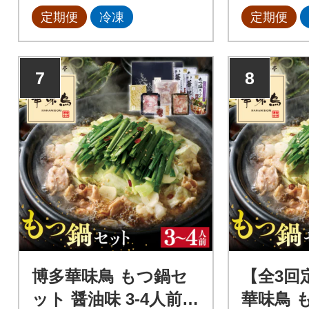
定期便
冷凍
定期便
7
8
博多華味鳥 もつ鍋セ
【全3回
ット 醤油味 3-4人前
華味鳥 もつ鍋セット