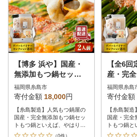
【博多 浜や】国産・
【全6回
無添加もつ鍋セット
産・完全
(約2人前)旨辛みそ味
鍋セット 
福岡県糸島市
福岡県糸島
[AFF018]
ょうゆ味[
寄付金額
18,000
円
寄付金額
【糸島製造】人気もつ鍋屋の
【糸島製造
国産・完全無添加もつ鍋セッ
国産・完全
トもつ鍋といえば、やはり一
トもつ鍋と
番気になるのは【もつ】九州
番気になる
（0件）