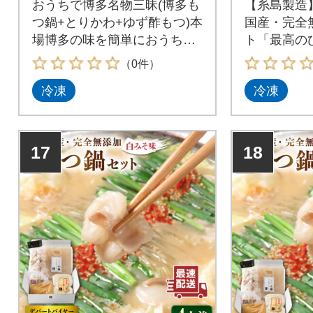
おうちで博多名物三昧(博多も
【糸島製造
つ鍋+とりかわ+ゆず酢もつ)本
国産・完全
場博多の味を簡単におうちで
ト「最高の
楽しめるセット。食品添加物
最高の食か
（0件）
完全無添加だから、安心して
こだわり抜
冷凍
冷凍
食べられる。お酒がもっと美
博多の名店
味しくなる。大切なあの人へ
送り物にもピッタリです。
17
18