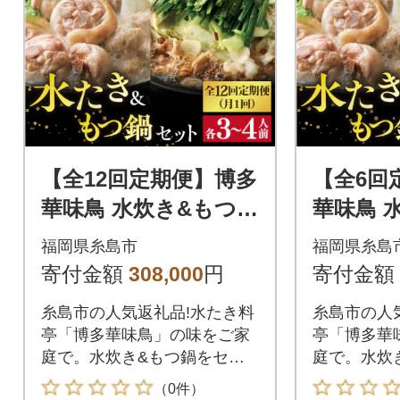
【全12回定期便】博多
【全6回
華味鳥 水炊き&もつ鍋
華味鳥 
セット 各3-4人前 [AIB
セット 各3
福岡県糸島市
福岡県糸島
016]
015]
寄付金額
308,000
円
寄付金額
糸島市の人気返礼品!水たき料
糸島市の人
亭「博多華味鳥」の味をご家
亭「博多華
庭で。水炊き&もつ鍋をセッ
庭で。水炊
トでお届けします!
トでお届け
（0件）