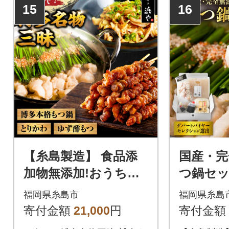
ぷりで甘い極上のもつに仕上
15
16
がっております。
【糸島製造】 食品添
国産・完
加物無添加!おうちで
つ鍋セット
博多名物三昧 博多 浜
しょうゆ味
福岡県糸島市
福岡県糸島
や [AFF034]
寄付金額
21,000
円
寄付金額