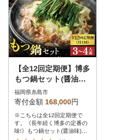
【全12回定期便】博多
もつ鍋セット(醤油味)
3-4人前【トリゼンフ
福岡県糸島市
ーズ】[AIB014]
寄付金額
168,000
円
※こちらは全12回定期便で
す。《長年続く博多の定番の
味!》もつ鍋セット(醤油味)ご
自宅で手軽に本格的な博多も