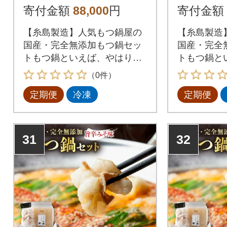
味[AFF021]
そ味 [AF
寄付金額
88,000
円
寄付金額
【糸島製造】人気もつ鍋屋の
【糸島製造
国産・完全無添加もつ鍋セッ
国産・完全
トもつ鍋といえば、やはり一
トもつ鍋と
番気になるのは【もつ】九州
番気になる
（0件）
産の生の牛もつを最短ルート
産の生の牛
定期便
冷凍
定期便
で新鮮な状態で仕入れ、長年
で新鮮な状
の経験と技術による仕込みと
の経験と技
急速冷凍技術により、ぷりっ
急速冷凍技
ぷりで甘い極上のもつに仕上
ぷりで甘い
31
32
がっております。
がっており