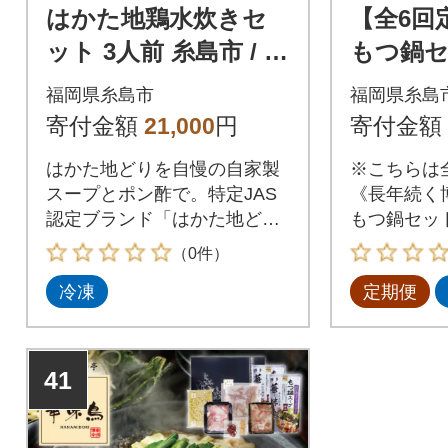
はかた地鶏水炊きセ
【全6回
ット 3人前 糸島市 / ヒ
もつ鍋セ
サダヤフーズ 鍋 水炊
3-4人
福岡県糸島市
福岡県糸島
き [AIA074]
ーズ】[AI
寄付金額
21,000
円
寄付金額
はかた地どりを自慢の自家製
※こちらは
スープとポン酢で。特定JAS
《長年続く
認定ブランド「はかた地ど
もつ鍋セット
り」を使用。「はかた地鶏」
で手軽に本
（0件）
は繊維の細かさとイノシン酸
を!博多の
冷凍
定期便
の含有量の多さとほどよい食
味鳥」が考
感と抜群の旨さ人気の地鶏で
もつ鍋。醤
す。自家製水炊きスープと甘
スープに、
めのポン酢で博多の味を堪能
のもつ。牛
41
してください。
したコクの
ベースのス
す。