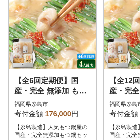
【全6回定期便】国
【全12
産・完全 無添加 もつ
産・完全
鍋セット ×2 (約4人前)
鍋セット×
福岡県糸島市
福岡県糸島
白みそ味[AFF009]
白みそ味[
寄付金額
176,000
円
寄付金額
【糸島製造】人気もつ鍋屋の
【糸島製造
国産・完全無添加もつ鍋セッ
国産・完全