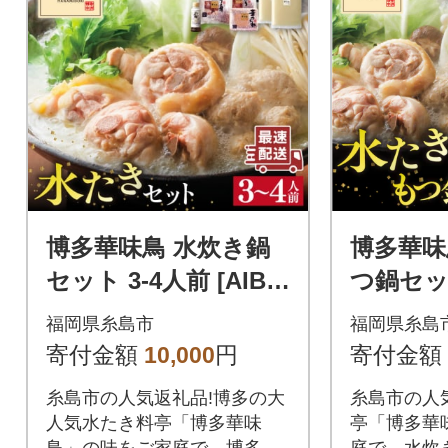
博多華味鳥 水炊き鍋
博多華味
セット 3-4人前 [AIB0
つ鍋セッ
01]
[AIB005]
福岡県糸島市
福岡県糸島
寄付金額
10,000
円
寄付金額
糸島市の人気返礼品!博多の大
糸島市の人
人気水たき料亭「博多華味
亭「博多華
鳥」の味をご家庭で。博多華
庭で。水炊