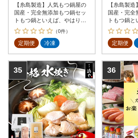
【糸島製造】人気もつ鍋屋の
【糸島製造
国産・完全無添加もつ鍋セッ
国産・完全
トもつ鍋といえば、やはり一
トもつ鍋と
番気になるのは【もつ】九州
番気になる
（0件）
産の生の牛もつを最短ルート
産の生の牛
定期便
冷凍
定期便
で新鮮な状態で仕入れ、長年
で新鮮な状
の経験と技術による仕込みと
の経験と技
急速冷凍技術により、ぷりっ
急速冷凍技
ぷりで甘い極上のもつに仕上
ぷりで甘い
35
36
がっております。
がっており