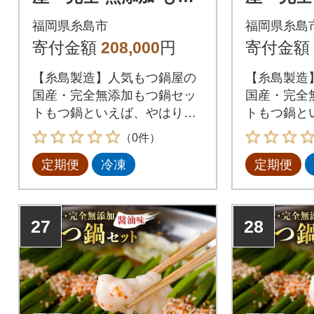
鍋セット (約2人前) し
鍋セット×
福岡県糸島市
福岡県糸島
ょうゆ味[AFF013]
しょうゆ味
寄付金額
208,000
円
寄付金額
【糸島製造】人気もつ鍋屋の
【糸島製造
国産・完全無添加もつ鍋セッ
国産・完全
トもつ鍋といえば、やはり一
トもつ鍋と
番気になるのは【もつ】九州
番気になる
（0件）
産の生の牛もつを最短ルート
産の生の牛
定期便
冷凍
定期便
で新鮮な状態で仕入れ、長年
で新鮮な状
の経験と技術による仕込みと
の経験と技
急速冷凍技術により、ぷりっ
急速冷凍技
ぷりで甘い極上のもつに仕上
ぷりで甘い
27
28
がっております。
がっており