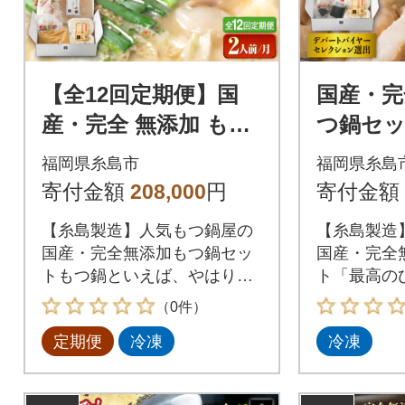
【全12回定期便】国
国産・完
産・完全 無添加 もつ
つ鍋セット
鍋セット (約2人前) 白
前) しょ
福岡県糸島市
福岡県糸島
みそ味 [AFF007]
004]
寄付金額
208,000
円
寄付金額
【糸島製造】人気もつ鍋屋の
【糸島製造
国産・完全無添加もつ鍋セッ
国産・完全
トもつ鍋といえば、やはり一
ト「最高の
番気になるのは【もつ】九州
最高の食か
（0件）
産の生の牛もつを最短ルート
にこだわり
定期便
冷凍
冷凍
で新鮮な状態で仕入れ、長年
場博多の名
の経験と技術による仕込みと
急速冷凍技術により、ぷりっ