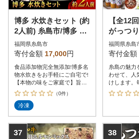
博多 水炊きセット (約
【全12
2人前) 糸島市/博多 浜
がっつ
や [AFF036] 水炊き
期便 [AA
福岡県糸島市
福岡県糸島
鍋
寄付金額
17,000
円
寄付金額
食品添加物完全無添加!博多名
糸島の魅力
物水炊きをお手軽にご自宅で!
わせて、人
【本物の味をご家庭で】旨味
けします。
を最大限に引き出した濃厚で
材たちを、
（0件）
コクのある鶏ガラスープと、
しみくださ
冷凍
肉質が柔らかくジューシー
の味、華味
で、風味豊かな味わいの豊後
たっぷりの
どり、そして弊社オリジナル
プで至福の
自慢のだしぽん酢のセットで
37
38
す。【コラーゲンたっぷりの