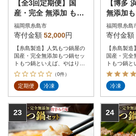
【全3回定期便】国
【博多 
産・完全 無添加 もつ
無添加
鍋セット (約2人前) し
(約4人
福岡県糸島市
福岡県糸島
ょうゆ味[AFF011]
[AFF017
寄付金額
52,000
円
寄付金額
【糸島製造】人気もつ鍋屋の
【糸島製造
国産・完全無添加もつ鍋セッ
国産・完全
トもつ鍋といえば、やはり一
トもつ鍋と
番気になるのは【もつ】九州
番気になる
（0件）
産の生の牛もつを最短ルート
産の生の牛
定期便
冷凍
冷凍
で新鮮な状態で仕入れ、長年
で新鮮な状
の経験と技術による仕込みと
の経験と技
急速冷凍技術により、ぷりっ
急速冷凍技
ぷりで甘い極上のもつに仕上
ぷりで甘い
23
24
がっております。
がっており