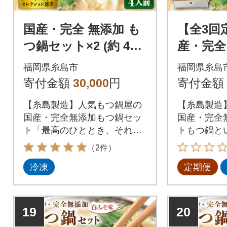
国産・完全 無添加 も
【全3回
つ鍋セット×2 (約 4人
産・完全
前) 白みそ味 [AFF00
鍋セット 
福岡県糸島市
福岡県糸島
2]
白みそ味[
寄付金額
30,000
円
寄付金額
【糸島製造】人気もつ鍋屋の
【糸島製造
国産・完全無添加もつ鍋セッ
国産・完全
ト「最高のひととき、それは
トもつ鍋と
最高の食から」完全無添加に
番気になる
（2件）
こだわり抜いた希少な、本場
産の生の牛
冷凍
定期便
博多の名店の味。
で新鮮な状
の経験と技
急速冷凍技
ぷりで甘い
19
20
がっており