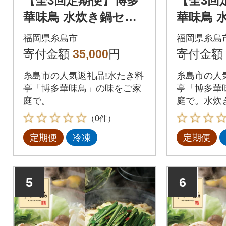
【全3回定期便】博多
【全3回
華味鳥 水炊き鍋セッ
華味鳥 
ト 3-4人前 [AIB003]
セット 各
福岡県糸島市
福岡県糸島
006]
寄付金額
35,000
円
寄付金額
糸島市の人気返礼品!水たき料
糸島市の人
亭「博多華味鳥」の味をご家
亭「博多華
庭で。
庭で。水炊
トでお届け
（0件）
定期便
冷凍
定期便
5
6