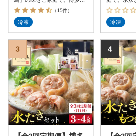
味鳥(はなみどり)の一番人
トでお届け
（15件）
気、水たきセットは旨味たっ
冷凍
冷凍
ぷりの濃厚鶏ガラ水炊きスー
プが楽しめます。博多華味鳥
を福岡の郷土料理「水炊き」
にてじっくり味わっていただ
3
4
ける至福の水炊きセットで
す。