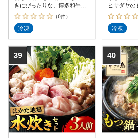
きにぴったりな、博多和牛ホ
ヒサダヤの
ルモンミックスをお届けしま
度と質に定
（0件）
す!和牛ホルモンは大変人気が
腸を新鮮な
冷凍
冷凍
ありますが、店頭に並ぶこと
ました。自
は少ない部位です。糸島ミー
プ、本場長
トデリ工房では生産者様との
麺、乾燥ニ
年間契約により、新鮮な和牛
セット。ご
39
40
もつ鍋用ホルモンを定期的に
つ鍋をお召
入荷しております。