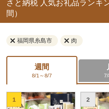
さと納税 人気お礼品ランキ
間）
福岡県糸島市
肉
週間
8/1～8/7
7
1
2