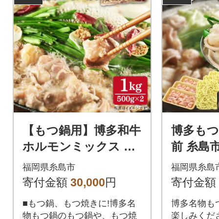
鶏ガラスープ】
【もつ鍋用】博多和牛
博多もつ
ホルモンミックス 計1
前 糸島市
kg 《糸島》【糸島ミ
フーズ 鍋
福岡県糸島市
福岡県糸島
ートデリ工房】[ACA1
070]
寄付金額
30,000
円
寄付金額
18]
■もつ鍋、もつ焼きに!博多名
博多名物も
物もつ鍋のもつ鍋や、もつ焼
楽しみくだ