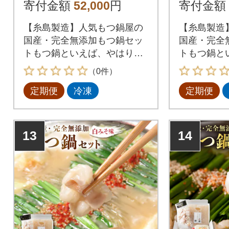
みそ味 [AFF005]
みそ味[AF
寄付金額
52,000
円
寄付金額
【糸島製造】人気もつ鍋屋の
【糸島製造
国産・完全無添加もつ鍋セッ
国産・完全
トもつ鍋といえば、やはり一
トもつ鍋と
番気になるのは【もつ】九州
番気になる
（0件）
産の生の牛もつを最短ルート
産の生の牛
定期便
冷凍
定期便
で新鮮な状態で仕入れ、長年
で新鮮な状
の経験と技術による仕込みと
の経験と技
急速冷凍技術により、ぷりっ
急速冷凍技
ぷりで甘い極上のもつに仕上
ぷりで甘い
13
14
がっております。
がっており