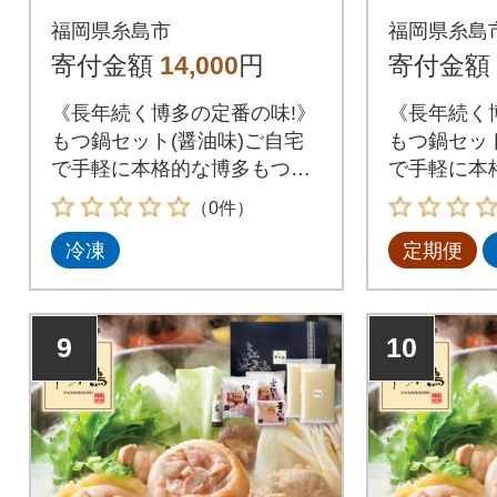
糸島市 トリゼンフー
(醤油味)
福岡県糸島市
福岡県糸島
ズ [AIB002]
市[AIB00
寄付金額
14,000
円
寄付金額
《長年続く博多の定番の味!》
《長年続く
もつ鍋セット(醤油味)ご自宅
もつ鍋セット
で手軽に本格的な博多もつ鍋
で手軽に本
を!
を!博多の
（0件）
味鳥」が考
冷凍
定期便
もつ鍋。醤
スープに、
のもつ。牛
したコクの
9
10
ベースのス
す。