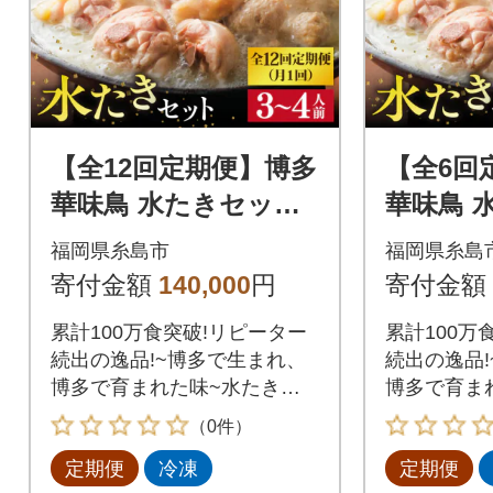
【全12回定期便】博多
【全6回
華味鳥 水たきセット
華味鳥 
(3-4人前) 水炊き《糸
(3-4人
福岡県糸島市
福岡県糸島
島》 [AIB012]
島》 [AIB
寄付金額
140,000
円
寄付金額
累計100万食突破!リピーター
累計100万
続出の逸品!~博多で生まれ、
続出の逸品
博多で育まれた味~水たき料
博多で育ま
亭「博多華味鳥」の水たきを
亭「博多華
（0件）
ご家庭で。
ご家庭で。
定期便
冷凍
定期便