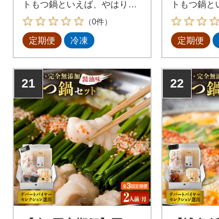
トもつ鍋といえば、やはり一
トもつ鍋と
番気になるのは【もつ】九州
番気になる
（0件）
産の生の牛もつを最短ルート
産の生の牛
定期便
冷凍
定期便
で新鮮な状態で仕入れ、長年
で新鮮な状
の経験と技術による仕込みと
の経験と技
急速冷凍技術により、ぷりっ
急速冷凍技
ぷりで甘い極上のもつに仕上
ぷりで甘い
21
22
がっております。
がっており