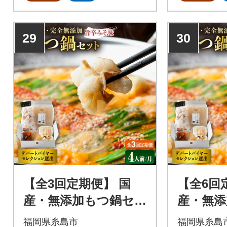
の経験と技術による仕込みと
の経験と技
急速冷凍技術により、ぷりっ
急速冷凍技
ぷりで甘い極上のもつに仕上
ぷりで甘い
29
30
がっております。
がっており
【全3回定期便】 国
【全6回
産・無添加もつ鍋セッ
産・無添
ト (約4人前)旨辛みそ
ット (約4人前) 旨辛み
福岡県糸島市
福岡県糸島