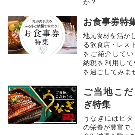
か？​
お食事券特
地元食材を活か
る飲食店・レス
をご紹介してい
納税を利用して
を過ごしてみま
ご当地こだ
ぎ特集
うなぎにはビタ
の栄養が豊富で