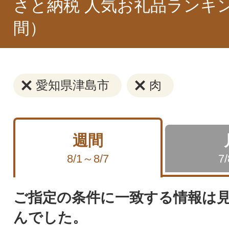
さと納税 人気お礼品ランキ
間）
愛知県津島市
肉
週間
8/1～8/7
7
ご指定の条件に一致する情報は
んでした。