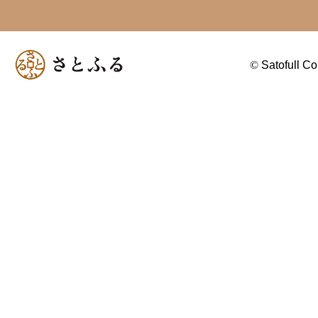
©
Satofull Co.