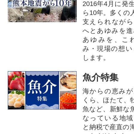
2016年4月に
ら10年。多くの
支えられながら
へとあゆみを進
あゆみを、こ
み・現場の想い
します。
魚介特集
海からの恵みが
くら、ほたて、
魚など、新鮮な
なっている地域
と納税で産直の