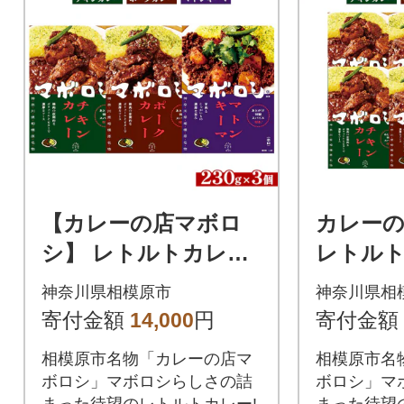
【カレーの店マボロ
カレー
シ】 レトルトカレー
レトルト
3個セットチキンカレ
ット チ
神奈川県相模原市
神奈川県相
ー・ ポークカレー・
ポーク
寄付金額
14,000
円
寄付金額
マトンキーマカレー
ンキーマ
相模原市名物「カレーの店マ
相模原市名
ボロシ」マボロシらしさの詰
ボロシ」マ
まった待望のレトルトカレー!
まった待望