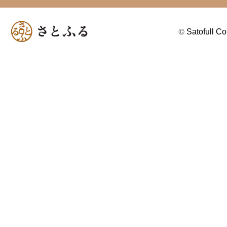
©
Satofull Co.