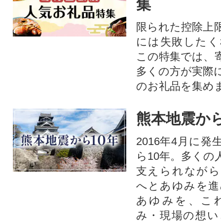
集
限られた控除上
には失敗したく
この特集では、
多くの方が実際
のお礼品を集め
熊本地震から
2016年4月に
ら10年。多くの
支えられながら
へとあゆみを進
あゆみを、こ
み・現場の想い