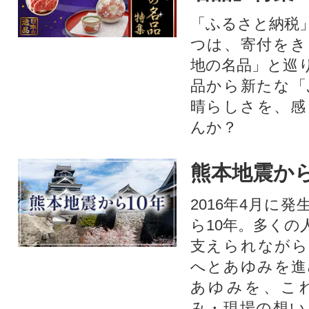
「ふるさと納税
つは、寄付をき
地の名品」と巡
品から新たな「
晴らしさを、感
んか？
熊本地震から
2016年4月に
ら10年。多くの
支えられながら
へとあゆみを進
あゆみを、こ
み・現場の想い