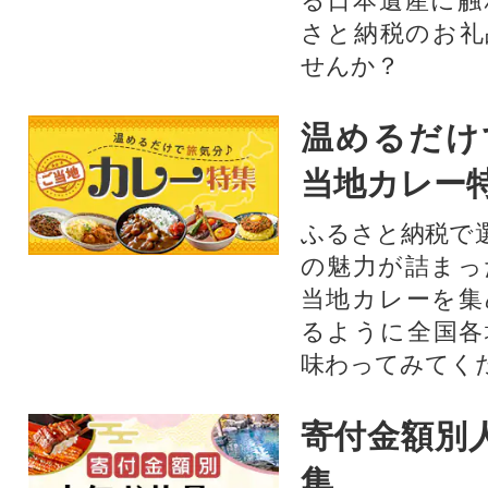
る日本遺産に触
さと納税のお礼
せんか？​​​
温めるだけ
当地カレー
ふるさと納税で
の魅力が詰まっ
当地カレーを集
るように全国各
味わってみてく
寄付金額別
集