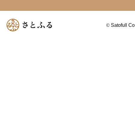
©
Satofull Co.