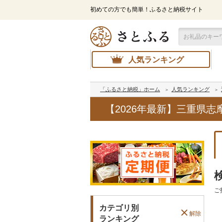
初めての方でも簡単！ふるさと納税サイト
人気ランキング
「ふるさと納税」ホーム
人気ランキング
【2026年最新】三重県
ご
カテゴリ別
解除
ランキング