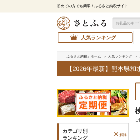
初めての方でも簡単！ふるさと納税サイト
人気ランキング
「ふるさと納税」ホーム
人気ランキング
【2026年最新】熊本県
ご
カテゴリ別
解除
ランキング