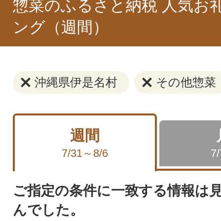
惣菜のふるさと納税 人気お
ング（週間）
沖縄県伊是名村
その他惣菜
週間
7/31～8/6
7
ご指定の条件に一致する情報は
んでした。