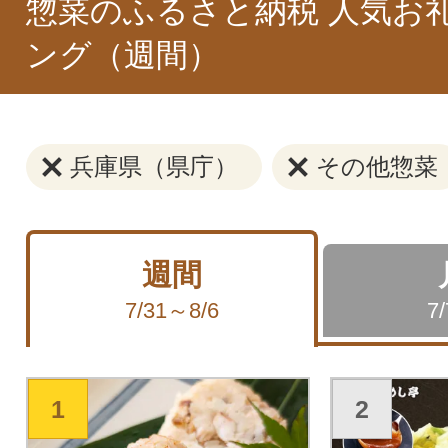
惣菜のふるさと納税 人気お
ング（週間）
兵庫県（県庁）
その他惣菜
週間
7/31～8/6
7
1
2