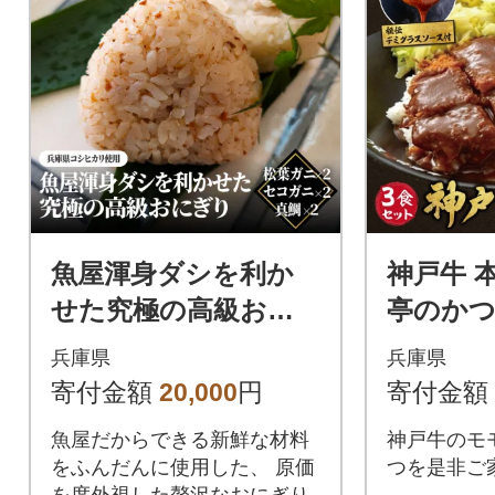
魚屋渾身ダシを利か
神戸牛 
せた究極の高級おに
亭のかつ
ぎり(松葉ガニ,セコガ
り)
兵庫県
兵庫県
ニ,真鯛)6個 個包装 無
寄付金額
20,000
円
寄付金額
添加 レンチン
魚屋だからできる新鮮な材料
神戸牛のモ
をふんだんに使用した、 原価
つを是非ご
を度外視した贅沢なおにぎり