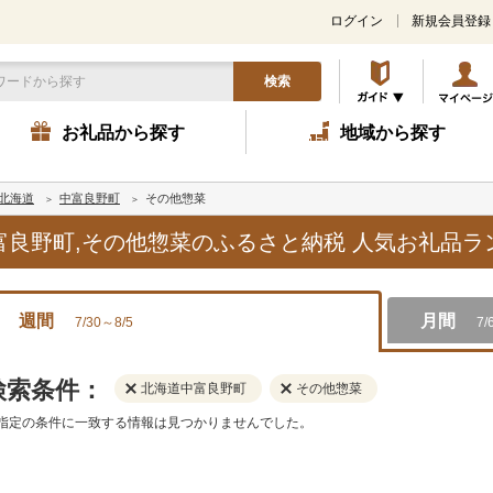
ログイン
新規会員登録
検索
お礼品から探す
地域から探す
北海道
中富良野町
その他惣菜
中富良野町,その他惣菜のふるさと納税 人気お礼品
週間
月間
7/30～8/5
7/
検索条件：
北海道中富良野町
その他惣菜
指定の条件に一致する情報は見つかりませんでした。