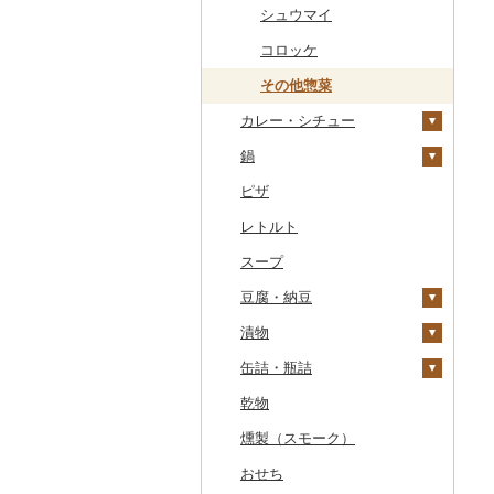
干物
すいか
きのこ
ウイスキー
その他飲料・ジュース
ゼリー
パスタ
常陸牛
その他鶏肉
しじみ
イワシ
タコ
海苔
あきたこまち
みかん
自然薯
その他日本酒
黒糖焼酎
白ワイン
ドリップ
静岡茶
みかんジュース（オレ
飲料
シュウマイ
ンジジュース）
その他魚介・加工品
キウイ
その他野菜
リキュール・洋酒
チョコレート
ひやむぎ
上州牛
サザエ
カツオ
わかめ
ししゃも
ひとめぼれ
レモン
レンコン
しいたけ
その他焼酎
赤ワイン
足柄茶
茶葉・ティーバッグ
野菜ジュース
コロッケ
その他果汁飲料
柿（カキ）
甘酒
カステラ
そうめん
飛騨牛
はまぐり
金目鯛
ひじき
その他干物
しらす・ちりめん
ミルキークィーン
不知火・デコポン
にんにく・生姜
松茸
山菜
シャンパン・スパーク
知覧茶
炭酸飲料
その他惣菜
リングワイン
ドライフルーツ
ノンアルコール
アイス・ジェラート
その他麺
カレー・シチュー
近江牛
その他貝
クエ
その他海苔・海藻
かまぼこ・練り製品
ななつぼし
せとか
その他根菜
その他きのこ
かぼちゃ
八女茶
豆乳
その他ワイン
その他果物
その他酒
その他洋菓子
鍋
神戸牛・神戸ビーフ
くじら
その他魚介・加工品
その他米
文旦
干し柿
茄子
その他茶
その他飲料・ジュース
カレー
煎餅・おかき
ピザ
但馬牛
サバ
まどんな
干し芋
びわ
レタス
シチュー
肉
羊羹
レトルト
土佐あかうし
さんま
ポンカン
その他ドライフルーツ
ブルーベリー
その他野菜
魚
饅頭
スープ
佐賀牛
鯛
その他柑橘
パイナップル
その他鍋
大福
豆腐・納豆
長崎和牛
のどぐろ
栗
その他和菓子
漬物
あか牛
ふぐ
その他果物
豆腐
缶詰・瓶詰
宮崎牛
ブリ
納豆
梅干
乾物
その他牛肉（精肉）
ほっけ
キムチ
肉
燻製（スモーク）
その他鮮魚
その他漬物
魚
おせち
果物