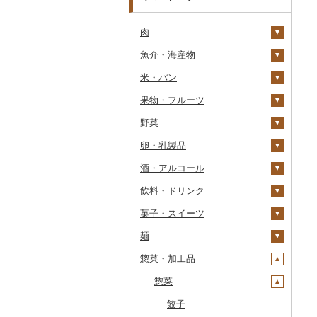
肉
魚介・海産物
牛肉（精肉）
米・パン
牛肉（加工品）
カニ
ステーキ
果物・フルーツ
豚肉（精肉）
エビ
米
すき焼き
ハンバーグ
ズワイガニ
野菜
豚肉（加工品）
いくら
雑穀
ぶどう・マスカット
しゃぶしゃぶ
もつ鍋
ステーキ
タラバガニ
甘エビ
精米
卵・乳製品
鶏肉
うに
餅
いちご
いも
焼肉
ローストビーフ
すき焼き
ハンバーグ
毛ガニ
ボタンエビ
無洗米
巨峰
酒・アルコール
鹿肉
明太子・たらこ
その他穀物加工品
りんご
トマト
卵
牛タン
ビーフジャーキー
しゃぶしゃぶ
もつ鍋
鶏肉（精肉）
かにしゃぶ
伊勢海老
玄米
ナガノパープル
じゃがいも
飲料・ドリンク
馬肉
その他魚卵
パン
もも
玉ねぎ
チーズ
ビール・発泡酒
和牛
その他牛肉（加工品）
焼肉
ハム
ハム・ソーセージ
その他カニ
その他エビ
明太子
金芽米
ピオーネ
さつまいも
フルーツトマト
菓子・スイーツ
羊肉・ラム肉（ジンギス
貝
メロン
ねぎ
ヨーグルト
日本酒
水・ミネラルウォーター
黒毛和牛
アグー豚
ソーセージ・ウインナ
唐揚げ
たらこ
数の子
ゆめぴりか
デラウェア
その他いも
ミニトマト
ビール
カン）
ー
麺
うなぎ
さくらんぼ
とうもろこし
牛乳
焼酎
コーヒー・コーヒー豆
ケーキ
白老牛
その他豚肉（精肉）
中津からあげ
からすみ
帆立（ホタテ）
つや姫
シャインマスカット
その他トマト
発泡酒
純米大吟醸
鴨肉
ベーコン・サラミ
惣菜・加工品
鮮魚
梨
根菜
バター
梅酒
茶
クッキー
ラーメン
仙台牛
水炊き
キャビア
鮑（アワビ）
コシヒカリ
その他ぶどう・マスカ
地ビール・クラフトビ
純米吟醸
芋焼酎
飲料
猪肉
その他豚肉（加工品）
ット
ール
イカ・タコ
マンゴー
アスパラガス
その他乳製品
泡盛
果汁飲料
焼き菓子
うどん
惣菜
米沢牛
地鶏
その他魚卵
牡蠣（カキ）
鮭・サーモン
はえぬき
和梨
人参
大吟醸
麦焼酎
コーヒー豆
飲料
その他肉・加工品
海苔・海藻
みかん・柑橘
豆
ワイン
紅茶
プリン
そば
山形牛
赤鶏さつま
あさり
マグロ
イカ
さがびより
洋梨・ラフランス
大根
吟醸
米焼酎
粉
茶葉・ティーバッグ
りんごジュース
餃子