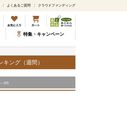
よくあるご質問
クラウドファンディング
メ
イ
ン
コ
ン
特集・キャンペーン
テ
ン
ツ
に
ス
ランキング（週間）
キ
ッ
プ
6～8/5