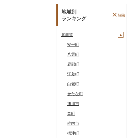
地域別
解除
ランキング
北海道
安平町
八雲町
鹿部町
江差町
白老町
せたな町
旭川市
森町
稚内市
標津町