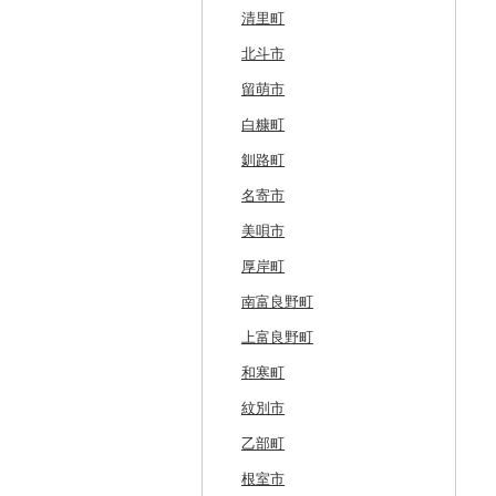
清里町
北斗市
留萌市
白糠町
釧路町
名寄市
美唄市
厚岸町
南富良野町
上富良野町
和寒町
紋別市
乙部町
根室市