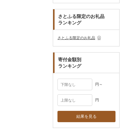
本・CD・DVD
その他美容
その他服飾小物
こしょう
スプーン・フォーク・
鍋
トイレットペーパー
その他洋服
スリッパ・下駄・草履
ペンダント・ネックレ
備前焼
工芸品
造花・プリザーブドフ
ゴルフプレー券
ナイフ
ス
ラワー
おもちゃ・ぬいぐるみ
その他調味料
まな板
ティッシュ
その他靴・履物
財布
美濃焼
播州そろばん
花火大会チケット
GDOふるさとゴルフ
さとふる限定のお礼品
皿・椀
ピアス・イヤリング
その他花
プレークーポン
ランキング
ご当地キャラクター
土鍋
その他日用品
ショール・ストール
村上木彫堆朱
美濃和紙
カタログギフト
弁当箱
真珠・パール
その他のゴルフプレー
ベビー用品
その他キッチン用品
ネクタイ・ベルト
その他陶器・漆器
民芸品
その他体験・チケット
券
その他食器
その他アクセサリー
さとふる限定のお礼品
ペット用品
マフラー・手袋
防災グッズ
その他服飾小物
寄付金額別
その他雑貨
ランキング
円～
円
結果を見る