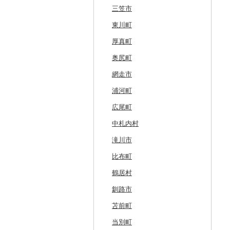
三笠市
東川町
厚真町
奥尻町
網走市
浦河町
広尾町
中札内村
滝川市
比布町
鶴居村
釧路市
苫前町
当別町