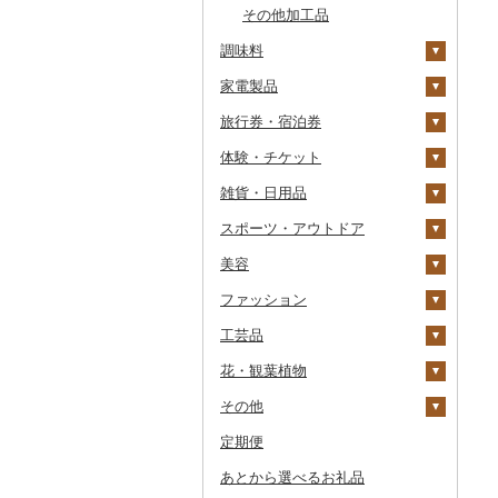
その他加工品
ジャム
調味料
その他缶詰・瓶詰
家電製品
砂糖
旅行券・宿泊券
塩
季節・空調家電
体験・チケット
醤油
キッチン家電
旅行券
雑貨・日用品
味噌
照明器具
宿泊券
PayPay商品券
JTBふるさと旅行クー
ポン（Eメール発行）
スポーツ・アウトドア
酢
パソコン・周辺機器
食事券
家具・インテリア
JTBふるさと旅行券
美容
だし
TV・オーディオ・カメラ
温泉・サウナ・スパ利用
寝具
ゴルフ
タンス
（紙券）
券
ファッション
食用油
美容・健康家電
タオル
釣り
スキンケア
机・テーブル
布団
ゴルフボール
その他旅行券
水族館
工芸品
はちみつ
カー用品
文房具・印鑑
サイクリング
シャンプー・リンス
鞄・バッグ
えごま油
椅子・チェア・ソファ
枕
泉州タオル
ゴルフクラブ
化粧水・乳液・美容液
動物園
花・観葉植物
ドレッシング
時計
食器
アウトドア・キャンプ
石鹸・ボディーソープ
洋服
織物
オリーブオイル
その他家具・インテリ
毛布
その他タオル
ボールペン
ゴルフウェア
洗顔
トートバッグ・ショル
釣り
ア
ダーバッグ
その他
その他調味料
その他家電
キッチン用品
その他スポーツ
入浴剤
和服
陶器・漆器
観葉植物・苗木
ごま油
タオルケット
ノート・ファイル
グラス・カップ
その他ゴルフ
その他スキンケア
女性・レディース
本場奄美大島紬
ダイビング
キャリーバッグ・スー
定期便
日用品
アロマ
靴・履物
その他装飾品・工芸品
花
地域サービス
その他食用油
みりん
その他寝具
印鑑
タンブラー
包丁
ウェア・ユニフォーム
男性・メンズ
その他織物
信楽焼
ツケース
スキーチケット・リフト
あとから選べるお礼品
楽器・器材
プロテイン
アクセサリー
盆栽・その他
その他
ケチャップ
その他文房具
箸
フライパン
洗剤
その他スポーツ
子供・ベビー
靴・シューズ
唐津焼
数珠
胡蝶蘭
券
その他鞄・バッグ