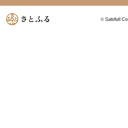
©
Satofull Co.