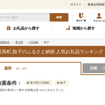
ログイン
新規会員登録
検索
お礼品から探す
地域から探す
四国地方
香川県
小豆島町
餃子
小豆島町,餃子のふるさと納税 人気お礼品ランキング
週間
月間
8/1～8/7
7/
検索条件：
香川県小豆島町
餃子
指定の条件に一致する情報は見つかりませんでした。