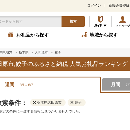
ログイン
新規会員登録
検索
お礼品から探す
地域から探す
関東地方
栃木県
大田原市
餃子
大田原市,餃子のふるさと納税 人気お礼品ランキング
週間
月間
8/1～8/7
7/
検索条件：
栃木県大田原市
餃子
指定の条件に一致する情報は見つかりませんでした。