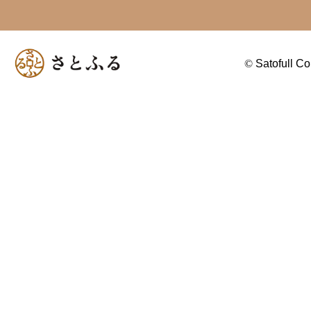
©
Satofull Co.