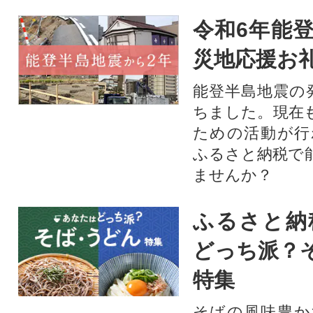
令和6年能登
災地応援お
能登半島地震の
ちました。現在
ための活動が行
ふるさと納税で
ませんか？
ふるさと納
どっち派？
特集
そばの風味豊か