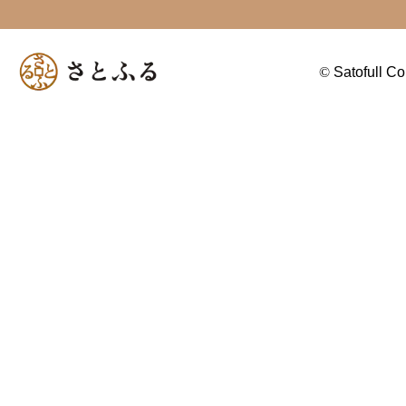
©
Satofull Co.