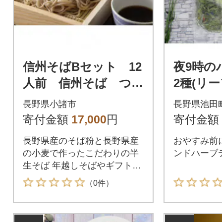
信州そばBセット 12
夜9時の
人前 信州そば つゆ
2種(リ
付き ギフト[591500
長野県小諸市
長野県池田
96]
寄付金額
17,000
円
寄付金額
長野県産のそば粉と長野県産
おやすみ前
の小麦で作ったこだわりの半
ンドハーブ
生そば 年越しそばやギフトに
も。
（0件）