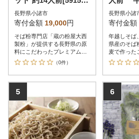
ット 約14人前[591511
人前 
36]
ゆ付き[59
長野県小諸市
長野県小諸
寄付金額
19,000
円
寄付金額
そば粉専門店「蔵の粉屋大西
年越しそば
製粉」が提供する長野県の原
県産のそば
料にこだわったプレミアム信
麦で作った
州そばセットです。
ば
（0件）
5
6