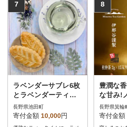
7
8
ラベンダーサブレ6枚
豊潤な
とラベンダーティー
な甘み!
のセット
ン!杜仲茶
長野県池田町
長野県箕輪
ック入
寄付金額
10,000
円
寄付金額