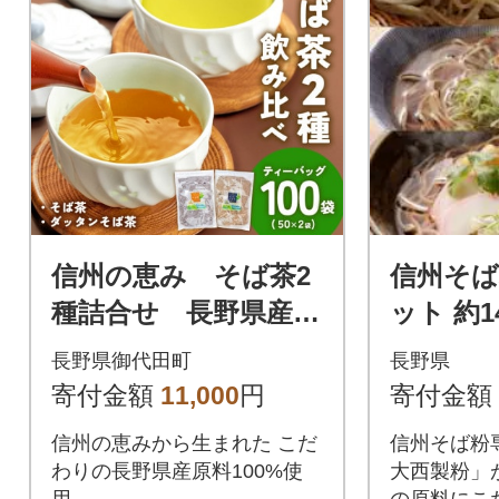
信州の恵み そば茶2
信州そ
種詰合せ 長野県産テ
ット 約1
ィーバッグ(各50袋入
長野県御代田町
長野県
り)
寄付金額
11,000
円
寄付金額
信州の恵みから生まれた こだ
信州そば粉
わりの長野県産原料100%使
大西製粉」
用。
の原料にこ