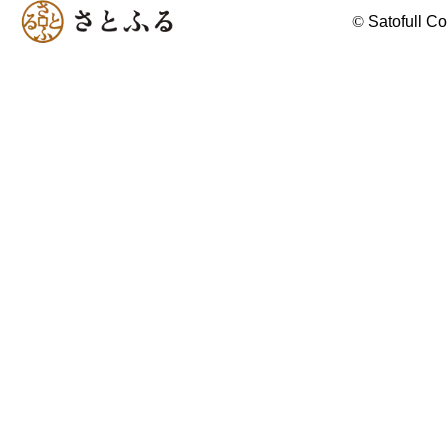
©
Satofull Co.