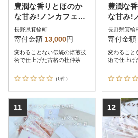
豊潤な香りとほのか
豊潤な
な甘み!ノンカフェイ
な甘み!
ン!杜仲茶『2g×60パ
ン!杜仲茶
長野県箕輪町
長野県箕輪
ック入り』
ック入
寄付金額
13,000
円
寄付金額
変わることない伝統の焙煎技
変わること
術で仕上げた古格の杜仲茶
術で仕上げ
（0件）
11
12