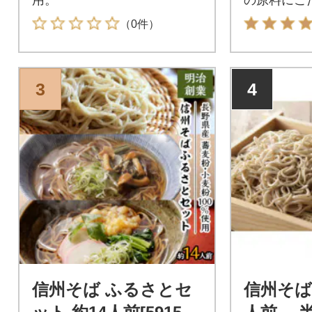
ム信州そば
（0件）
3
4
信州そば ふるさとセ
信州そば