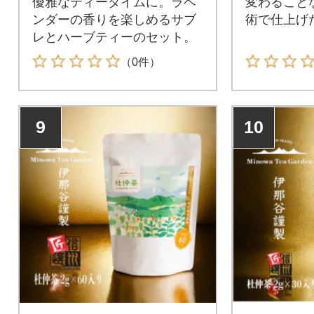
優雅なティータイムに。ラベ
変わること
ンダーの香りを楽しめるサブ
術で仕上げ
レとハーブティーのセット。
（0件）
9
10