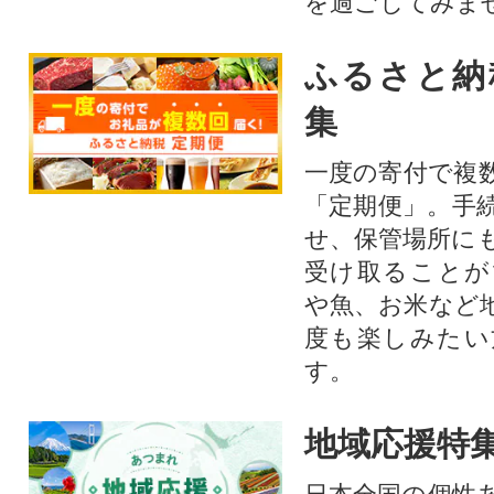
を過ごしてみま
ふるさと納
集
一度の寄付で複
「定期便」。手
せ、保管場所に
受け取ることが
や魚、お米など
度も楽しみたい
す。
地域応援特