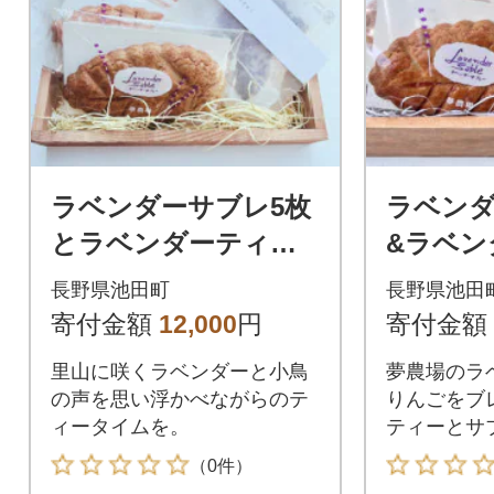
ラベンダーサブレ5枚
ラベンダ
とラベンダーティー2
&ラベン
P×2袋・ラベンダーア
ティー3
長野県池田町
長野県池田
ップルティー1P×1袋
寄付金額
12,000
円
寄付金額
のセット
里山に咲くラベンダーと小鳥
夢農場のラ
の声を思い浮かべながらのテ
りんごをブ
ィータイムを。
ティーとサ
（0件）