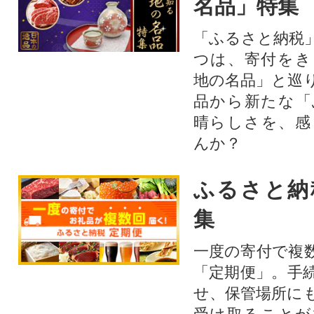
名品」特集
「ふるさと納税
つは、寄付をき
地の名品」と巡
品から新たな「
晴らしさを、感
んか？
ふるさと納
集
一度の寄付で複
「定期便」。手
せ、保管場所に