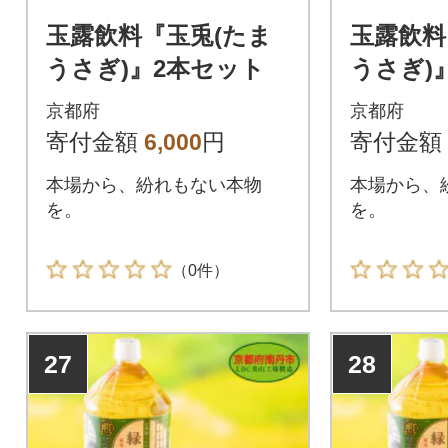
玉露飲料『玉兎(たま
玉露飲料
うさぎ)』2本セット
うさぎ)
京都府
京都府
寄付金額
6,000
円
寄付金額
本場から、紛れもない本物
本場から、
を。
を。
（0件）
27
28