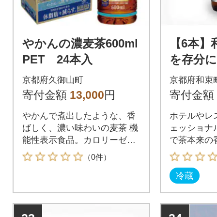
やかんの濃麦茶600ml
【6本】
PET 24本入
を存分
ークリン
京都府久御山町
京都府和束
poptosis
寄付金額
13,000
円
寄付金額
やかんで煮出したような、香
ホテルやレ
ばしく、濃い味わいの麦茶 機
ェッショナ
能性表示食品。カロリーゼ
で茶本来の
ロ。毎日の水分補給に
ークリング
（0件）
冷蔵