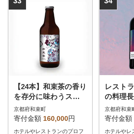
33
34
【24本】和束茶の香り
レスト
を存分に味わうスパ
の料理
ークリングティー | A
に選ば
京都府和束町
京都府和束
poptosis Sparkling
リングティ
寄付金額
160,000
円
寄付金額
zuka Gr
ホテルやレストランのプロフ
ホテルやレ