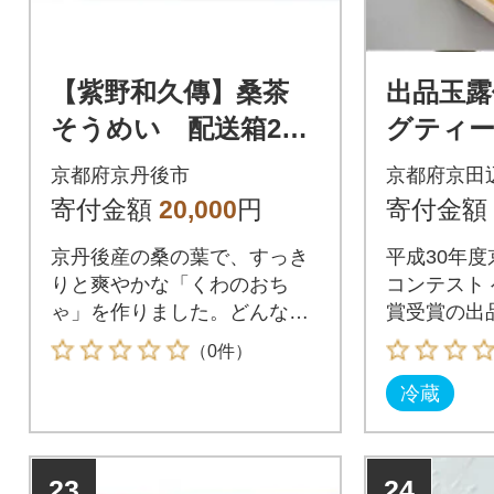
【紫野和久傳】桑茶
出品玉露
そうめい 配送箱24
グティー
本入
ASUNO
京都府京丹後市
京都府京田
寄付金額
20,000
円
寄付金額
京丹後産の桑の葉で、すっき
平成30年度
りと爽やかな「くわのおち
コンテスト
ゃ」を作りました。どんなお
賞受賞の出
食事ともよく合います。
ティー
（0件）
冷蔵
23
24