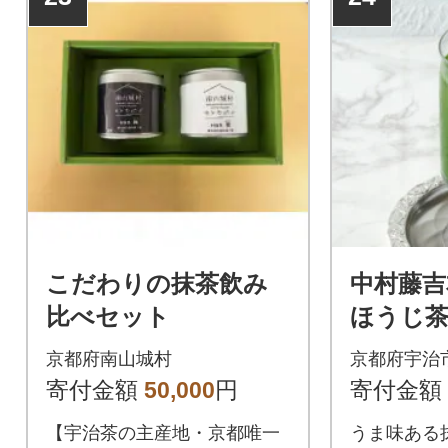
こだわりの抹茶飲み
中村藤吉
比べセット
ほうじ
リーム
京都府南山城村
京都府宇治
ィー
寄付金額
50,000
円
寄付金額
【宇治茶の主産地・京都唯一
うま味ある