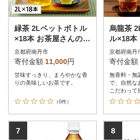
緑茶 2Lペットボトル
烏龍茶 
×18本 お茶屋さんの緑
ル×18
茶【複数個口で配送】
烏龍茶【
京都府南丹市
京都府南丹
送】
寄付金額
11,000
円
寄付金額
甘味すっきり、まろやかな香
無香料・無
りの美味しいお茶です。
で、自然な
こだわって
（0件）
7
8