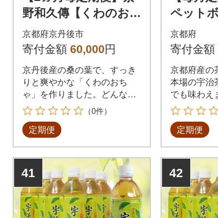
野和久傳【くわのお
ペット
ちゃ】配送箱24本入×
産 宇治
京都府京丹後市
京都府
全3回
ル 500m
寄付金額
60,000
円
寄付金額
京丹後産の桑の葉で、すっき
京都府産の茶
りと爽やかな「くわのおち
本場の宇治
ゃ」を作りました。どんなお
でも味わえま
食事ともよく合います。
（0件）
定期便
定期便
41
42