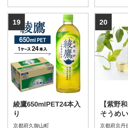
19
20
綾鷹650mlPET24本入
【紫野
り
そうめい
本入
京都府久御山町
京都府京丹