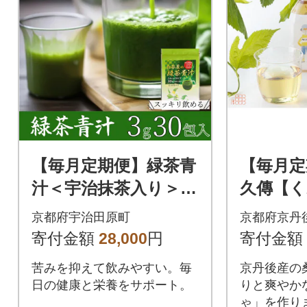
【毎月定期便】緑茶青
【毎月定
汁＜宇治抹茶入り＞
久傳【
スティックタイプ
ゃ】配送
京都府宇治田原町
京都府京丹
全3回
3回
寄付金額
28,000
円
寄付金額
苦みを抑えて飲みやすい。毎
京丹後産の
日の健康と栄養をサポート。
りと爽やか
ゃ」を作り