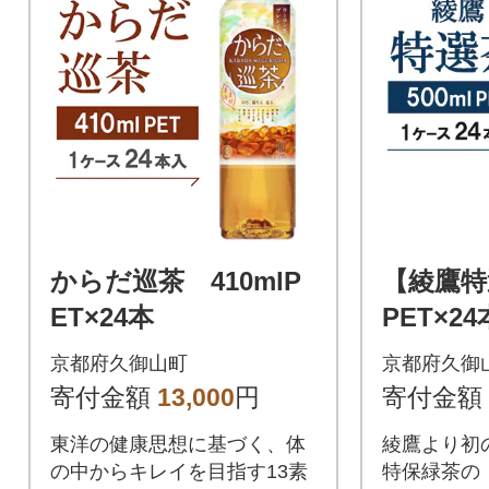
からだ巡茶 410mlP
【綾鷹特選
ET×24本
PET×24
京都府久御山町
京都府久御
寄付金額
13,000
円
寄付金額
東洋の健康思想に基づく、体
綾鷹より初
の中からキレイを目指す13素
特保緑茶の