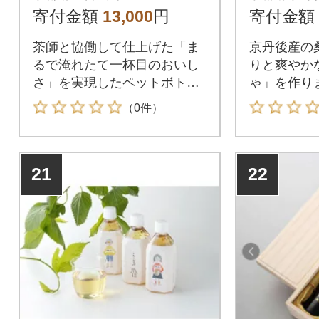
寄付金額
13,000
円
寄付金額
茶師と協働して仕上げた「ま
京丹後産の
るで淹れたて一杯目のおいし
りと爽やか
さ」を実現したペットボトル
ゃ」を作り
のお茶。
食事ともよ
（0件）
21
22