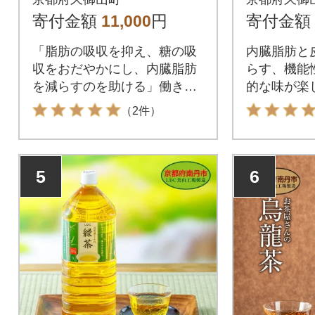
寄付金額
11,000
円
寄付金額
「脂肪の吸収を抑え、糖の吸
内臓脂肪と
収をおだやかにし、内臓脂肪
らす、機能
を減らすのを助ける」働きを
的な味が楽
もつ特定保健用食品
ルのお茶
（2件）
5
6