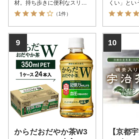
材。持ち歩きに便利なスリム
くい」とい
ボトルのお茶
ットボトル
（1件）
9
10
からだおだやか茶W3
【京都宇