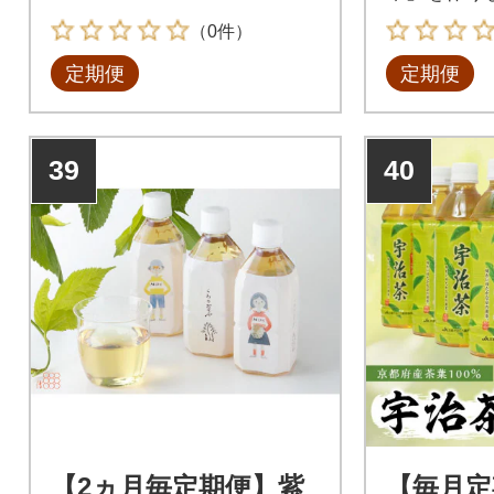
食事ともよ
（0件）
定期便
定期便
39
40
【2ヵ月毎定期便】紫
【毎月定