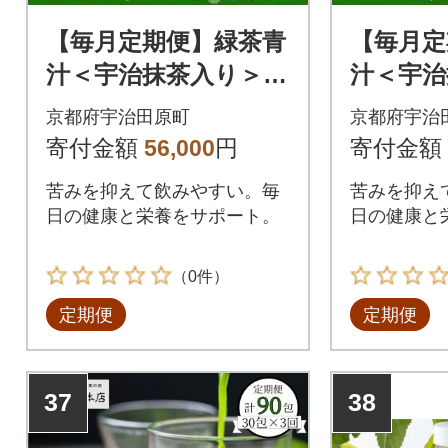
【毎月定期便】緑茶青
【毎月定
汁＜宇治抹茶入り＞
汁＜宇治
スティックタイプ
スティ
京都府宇治田原町
京都府宇治
全6回
全12回
寄付金額
56,000
円
寄付金額
苦みを抑えて飲みやすい。毎
苦みを抑え
日の健康と栄養をサポート。
日の健康と
（0件）
定期便
定期便
37
38