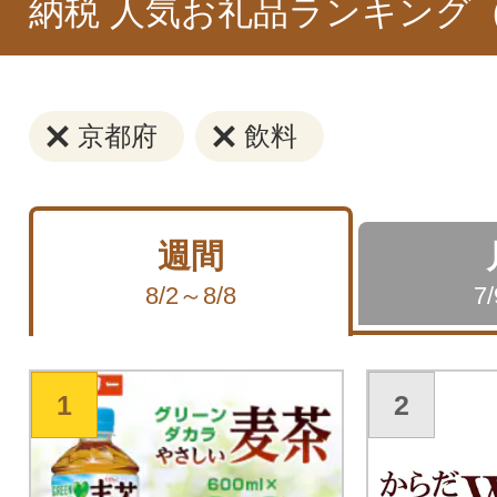
納税 人気お礼品ランキング
京都府
飲料
週間
8/2～8/8
7
1
2