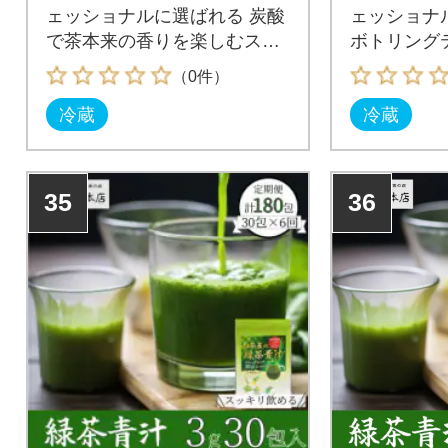
ェッショナルに選ばれる 炭酸
ェッショナ
で茶本来の香りを楽しむスパ
ボトリング
ークリングティー
（0件）
冷蔵
冷蔵
35
36