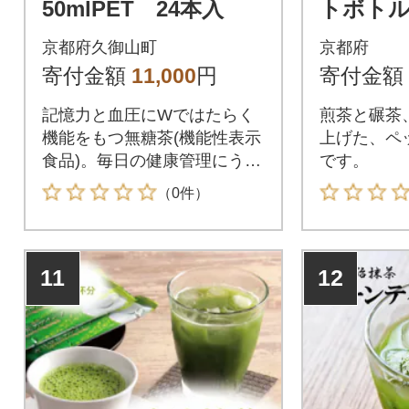
50mlPET 24本入
トボトル 
ml × 2
京都府久御山町
京都府
寄付金額
11,000
円
寄付金額
記憶力と血圧にWではたらく
煎茶と碾茶
機能をもつ無糖茶(機能性表示
上げた、ペ
食品)。毎日の健康管理にうれ
です。
しいお茶
（0件）
11
12