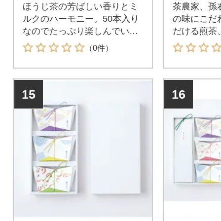
ほうじ茶の芳ばしい香りとミ
茶農家、孫
ルクのハーモニー。50本入り
の味にこだ
なのでたっぷり楽しんでいた
だける煎茶
だけます。
ーティーの
（0件）
15
16