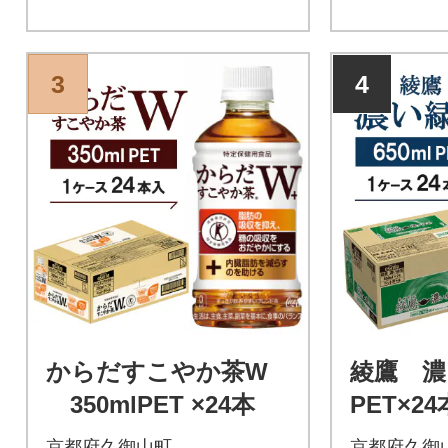
3
4
からだすこやか茶W
綾鷹 濃
350mlPET ×24本
PET×24
京都府久御山町
京都府久御