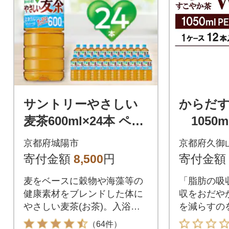
サントリーやさしい
からだす
麦茶600ml×24本 ペッ
1050m
トボトル カフェイン
京都府城陽市
京都府久御
ゼロ 子どもとのお出
寄付金額
8,500
円
寄付金額
かけに安心
麦をベースに穀物や海藻等の
「脂肪の吸
健康素材をブレンドした体に
収をおだや
やさしい麦茶(お茶)。入浴前
を減らすの
後やお仕事のお供にも
もつ特定保
（64件）