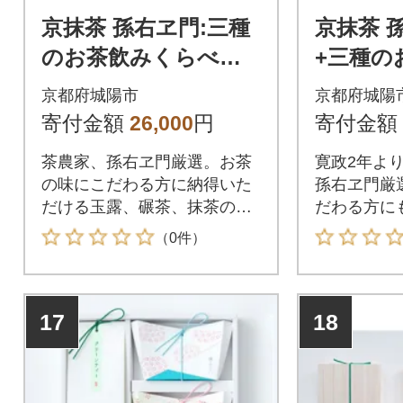
京抹茶 孫右ヱ門:三種
京抹茶 
のお茶飲みくらべセ
+三種の
ット(玉露、碾茶、抹
べセット
京都府城陽市
京都府城陽
茶)
茶・フ
寄付金額
26,000
円
寄付金額
ー)
茶農家、孫右ヱ門厳選。お茶
寛政2年よ
の味にこだわる方に納得いた
孫右ヱ門厳
だける玉露、碾茶、抹茶のセ
だわる方に
ットです。
お茶のセッ
（0件）
17
18