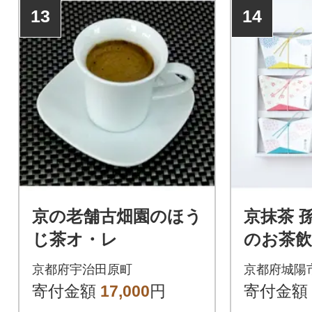
13
14
京の老舗古畑園のほう
京抹茶 
じ茶オ・レ
のお茶
ット (
京都府宇治田原町
京都府城陽
フレーバ
寄付金額
17,000
円
寄付金額