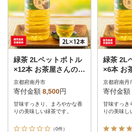
緑茶 2Lペットボトル
緑茶 2
×12本 お茶屋さんの緑
×6本 
茶
茶
京都府南丹市
京都府南丹
寄付金額
8,500
円
寄付金額
甘味すっきり、まろやかな香
甘味すっき
りの美味しい緑茶です。
りの美味し
（0件）