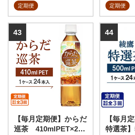
定期便
定期便
43
44
【毎月定期便】からだ
【毎月定
巡茶 410mlPET×24
特選茶】5