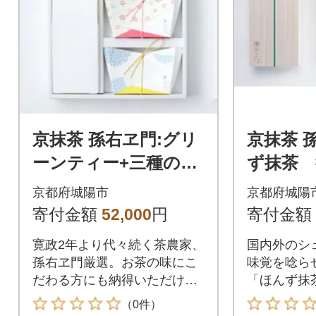
京抹茶 孫右ヱ門:グリ
京抹茶 
ーンティー+三種のお
ず抹茶 
茶飲みくらべセット
しろたえ-
京都府城陽市
京都府城陽
(煎茶・碾茶・フレー
寄付金額
52,000
円
寄付金額
バーティー)
寛政2年より代々続く茶農家、
国内外のシ
孫右ヱ門厳選。お茶の味にこ
味覚を唸ら
だわる方にも納得いただける
「ほんず抹
お茶のセットです。
と濃厚な旨
（0件）