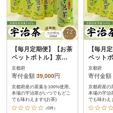
【毎月定期便】【お茶
【毎月定
ペットボトル】京都
ペット
産 宇治茶 ペットボト
産 宇治
京都府
京都府
ル 500ml×24本全3回
ル 500m
寄付金額
39,000
円
寄付金額
京都府産の茶葉を100%使用。
京都府産の茶
本場の宇治茶がいつでもどこ
本場の宇治
でも味わえます!(お茶)
でも味わえま
（0件）