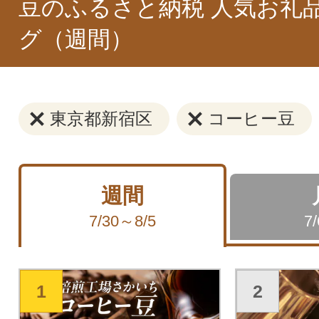
豆のふるさと納税 人気お礼
グ（週間）
東京都新宿区
コーヒー豆
週間
7/30～8/5
7
1
2