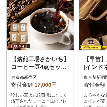
【焙煎工場さかいち】
【早苗】
コーヒー豆4点セット
(インド
_0002-001-S05
カフェセッ
東京都新宿区
東京都新宿
豆_0020-
寄付金額
17,000
円
寄付金額
珍しい直火式焙煎機によって
まろやかな
焙煎されたコーヒー豆のブレ
ェインが苦
ンド4点セットです
などにおす