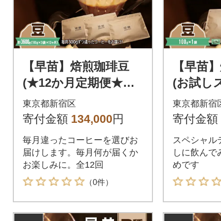
【早苗】焙煎珈琲豆
【早苗】
(★12か月定期便★毎
(お試し
月違ったコーヒー 計1
ィコーヒ
東京都新宿区
東京都新宿
2種)豆_0020-029-S05-
g)豆_002
寄付金額
134,000
円
寄付金額
A
毎月違ったコーヒーを選びお
スペシャル
届けします。毎月何が届くか
しに飲んで
お楽しみに。全12回
めです
（0件）