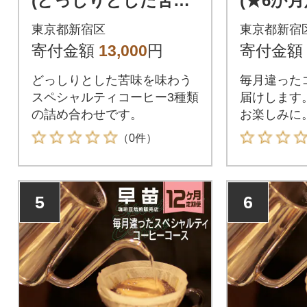
(どっしりとした苦み
(★6か
を味わうセット3種×1
月違った
東京都新宿区
東京都新宿
00g)豆_0020-005-S05-
種)豆_002
寄付金額
13,000
円
寄付金額
1
どっしりとした苦味を味わう
毎月違った
スペシャルティコーヒー3種類
届けします
の詰め合わせです。
お楽しみに
（0件）
5
6