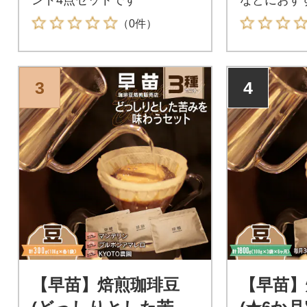
す。
（0件）
3
4
【早苗】焙煎珈琲豆
【早苗】