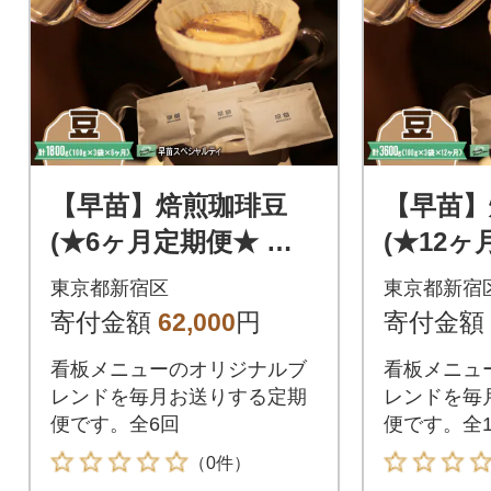
【早苗】焙煎珈琲豆
【早苗】
(★6ヶ月定期便★ 早
(★12ヶ
苗スペシャルティ)豆_
苗スペシ
東京都新宿区
東京都新宿
0020-020-S05-A
0020-02
寄付金額
62,000
円
寄付金額
看板メニューのオリジナルブ
看板メニュ
レンドを毎月お送りする定期
レンドを毎
便です。全6回
便です。全1
（0件）