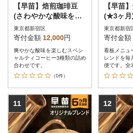
【早苗】焙煎珈琲豆
【早苗】
(さわやかな酸味を楽
(★3ヶ
しむセット 3種×各1
苗スペシ
東京都新宿区
東京都新宿
00g)豆_0020-006-S05-
0020-01
寄付金額
12,000
円
寄付金額
1
爽やかな酸味を楽しむスペシ
看板メニュ
ャルティコーヒー3種類の詰め
レンドを毎
合わせです。
便です。全
（0件）
11
12