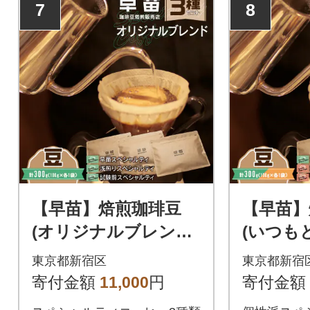
7
8
【早苗】焙煎珈琲豆
【早苗】
(オリジナルブレンド
(いつも
3種セット 各100g)
派セット3
東京都新宿区
東京都新宿
豆_0020-002-S05-1
豆_0020-
寄付金額
11,000
円
寄付金額