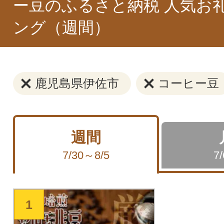
ー豆のふるさと納税 人気お
ング（週間）
鹿児島県伊佐市
コーヒー豆
週間
7/30～8/5
7
1