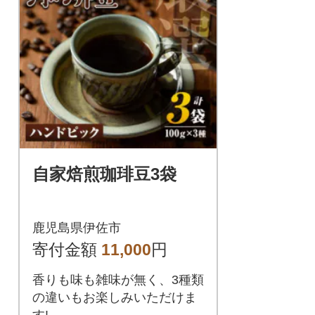
自家焙煎珈琲豆3袋
鹿児島県伊佐市
寄付金額
11,000
円
香りも味も雑味が無く、3種類
の違いもお楽しみいただけま
す!