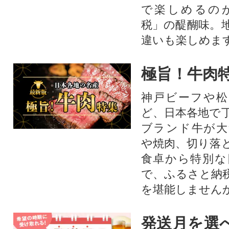
で楽しめるの
税」の醍醐味。
違いも楽しめま
極旨！牛肉
神戸ビーフや松
ど、日本各地で
ブランド牛が大
や焼肉、切り落
食卓から特別な
で、ふるさと納
を堪能しません
発送月を選