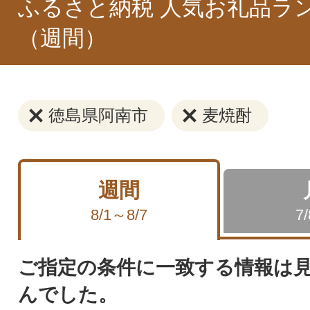
ふるさと納税 人気お礼品ラ
（週間）
徳島県阿南市
麦焼酎
週間
8/1～8/7
7
ご指定の条件に一致する情報は
んでした。