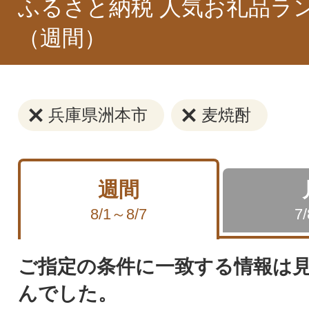
ふるさと納税 人気お礼品ラ
（週間）
兵庫県洲本市
麦焼酎
週間
8/1～8/7
7
ご指定の条件に一致する情報は
んでした。