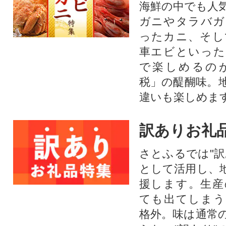
海鮮の中でも人
ガニやタラバガ
ったカニ、そし
車エビといった
で楽しめるの
税」の醍醐味。
違いも楽しめま
訳ありお礼
さとふるでは"訳
として活用し、
援します。⽣産
ても出てしまう
格外。味は通常