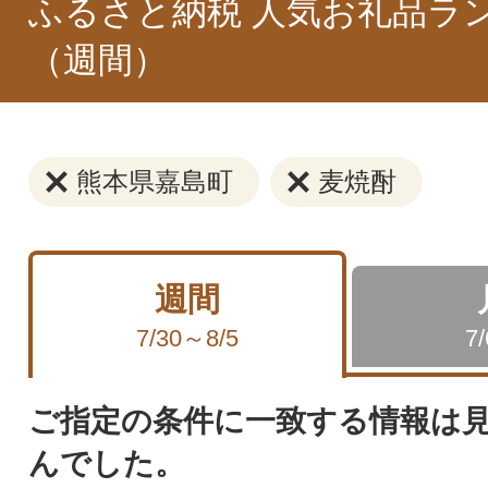
ふるさと納税 人気お礼品ラ
（週間）
熊本県嘉島町
麦焼酎
週間
7/30～8/5
7
ご指定の条件に一致する情報は
んでした。