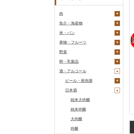
肉
魚介・海産物
牛肉（精肉）
米・パン
牛肉（加工品）
カニ
ステーキ
果物・フルーツ
豚肉（精肉）
エビ
米
すき焼き
ハンバーグ
ズワイガニ
野菜
豚肉（加工品）
いくら
雑穀
ぶどう・マスカット
しゃぶしゃぶ
もつ鍋
ステーキ
タラバガニ
甘エビ
精米
卵・乳製品
鶏肉
うに
餅
いちご
いも
焼肉
ローストビーフ
すき焼き
ハンバーグ
毛ガニ
ボタンエビ
無洗米
巨峰
酒・アルコール
鹿肉
明太子・たらこ
その他穀物加工品
りんご
トマト
卵
牛タン
ビーフジャーキー
しゃぶしゃぶ
もつ鍋
鶏肉（精肉）
かにしゃぶ
伊勢海老
玄米
ナガノパープル
じゃがいも
馬肉
その他魚卵
パン
もも
玉ねぎ
チーズ
ビール・発泡酒
和牛
その他牛肉（加工品）
焼肉
ハム
ハム・ソーセージ
その他カニ
その他エビ
明太子
金芽米
ピオーネ
さつまいも
フルーツトマト
羊肉・ラム肉（ジンギス
貝
メロン
ねぎ
ヨーグルト
日本酒
黒毛和牛
アグー豚
ソーセージ・ウインナ
唐揚げ
たらこ
数の子
ゆめぴりか
デラウェア
その他いも
ミニトマト
ビール
カン）
ー
うなぎ
さくらんぼ
とうもろこし
牛乳
白老牛
その他豚肉（精肉）
中津からあげ
からすみ
帆立（ホタテ）
つや姫
シャインマスカット
その他トマト
発泡酒
純米大吟醸
鴨肉
ベーコン・サラミ
鮮魚
梨
根菜
バター
仙台牛
水炊き
キャビア
鮑（アワビ）
コシヒカリ
その他ぶどう・マスカ
地ビール・クラフトビ
純米吟醸
猪肉
その他豚肉（加工品）
ット
ール
イカ・タコ
マンゴー
アスパラガス
その他乳製品
米沢牛
地鶏
その他魚卵
牡蠣（カキ）
鮭・サーモン
はえぬき
和梨
人参
大吟醸
その他肉・加工品
海苔・海藻
みかん・柑橘
豆
山形牛
赤鶏さつま
あさり
マグロ
イカ
さがびより
洋梨・ラフランス
大根
吟醸