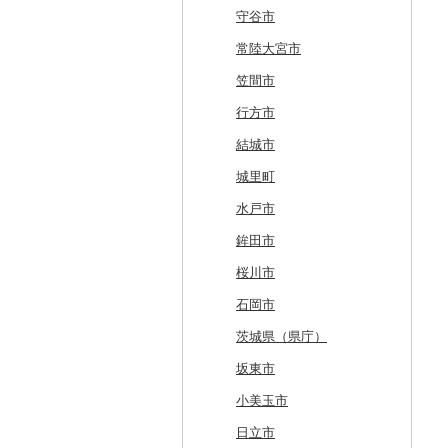
東川町
蓬田村
久慈市
亘理町
北秋田市
大蔵村
田村市
守谷市
厚真町
中泊町
西和賀町
蔵王町
八峰町
山辺町
磐梯町
常陸大宮市
奥尻町
外ヶ浜町
北上市
女川町
鹿角市
戸沢村
三春町
笠間市
網走市
つがる市
平泉町
気仙沼市
大仙市
舟形町
本宮市
行方市
浦河町
弘前市
洋野町
美里町
八郎潟町
最上町
柳津町
結城市
広尾町
鰺ヶ沢町
大船渡市
松島町
真室川町
鮫川村
城里町
中札内村
むつ市
山田町
大和町
寒河江市
福島市
水戸市
滝川市
田舎館村
大槌町
大郷町
西川町
新地町
鉾田市
比布町
青森県（県庁）
南三陸町
高畠町
葛尾村
桜川市
鶴居村
三沢市
仙台市
山形市
三島町
石岡市
釧路市
西目屋村
大河原町
三川町
桑折町
茨城県（県庁）
苫前町
角田市
大江町
矢吹町
坂東市
当別町
涌谷町
米沢市
国見町
小美玉市
占冠村
東松島市
檜枝岐村
日立市