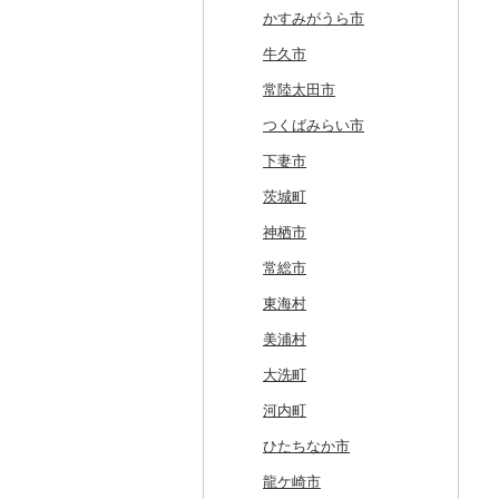
北斗市
黒石市
陸前高田市
登米市
潟上市
新庄市
小野町
かすみがうら市
留萌市
おいらせ町
紫波町
山元町
三種町
長井市
棚倉町
牛久市
白糠町
鶴田町
滝沢市
名取市
藤里町
小国町
古殿町
常陸太田市
釧路町
階上町
住田町
川崎町
湯沢市
南陽市
昭和村
つくばみらい市
名寄市
深浦町
葛巻町
村田町
大館市
中山町
下郷町
下妻市
美唄市
青森市
花巻市
栗原市
由利本荘市
庄内町
西郷村
茨城町
厚岸町
田子町
岩泉町
富谷市
にかほ市
大石田町
二本松市
神栖市
南富良野町
新郷村
田野畑村
岩沼市
羽後町
川西町
猪苗代町
常総市
上富良野町
横浜町
盛岡市
七ヶ宿町
秋田県（県庁）
鶴岡市
川俣町
東海村
和寒町
野辺地町
遠野市
大崎市
秋田市
山形県（県庁）
郡山市
美浦村
紋別市
佐井村
奥州市
塩竈市
男鹿市
金山町
西会津町
大洗町
乙部町
六戸町
雫石町
石巻市
美郷町
東根市
玉川村
河内町
根室市
五所川原市
岩手県（県庁）
多賀城市
東成瀬村
飯豊町
いわき市
ひたちなか市
三笠市
平川市
一関市
宮城県（県庁）
五城目町
鮭川村
南会津町
龍ケ崎市