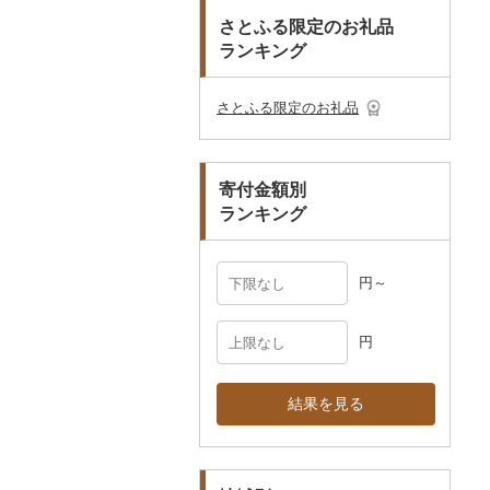
おもちゃ・ぬいぐるみ
その他調味料
まな板
ティッシュ
その他靴・履物
財布
美濃焼
播州そろばん
花火大会チケット
GDOふるさとゴルフ
さとふる限定のお礼品
皿・椀
ピアス・イヤリング
その他花
プレークーポン
ランキング
ご当地キャラクター
土鍋
その他日用品
ショール・ストール
村上木彫堆朱
美濃和紙
カタログギフト
弁当箱
真珠・パール
その他のゴルフプレー
ベビー用品
その他キッチン用品
ネクタイ・ベルト
その他陶器・漆器
民芸品
その他体験・チケット
券
その他食器
その他アクセサリー
さとふる限定のお礼品
ペット用品
マフラー・手袋
防災グッズ
その他服飾小物
寄付金額別
その他雑貨
ランキング
円～
円
結果を見る