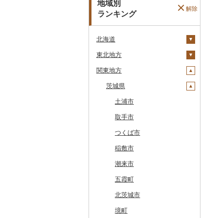
地域別
解除
ランキング
北海道
東北地方
安平町
関東地方
八雲町
青森県
鹿部町
岩手県
茨城県
十和田市
江差町
宮城県
大鰐町
宮古市
土浦市
白老町
秋田県
南部町
軽米町
柴田町
取手市
せたな町
山形県
五戸町
岩手町
色麻町
大潟村
つくば市
旭川市
福島県
藤崎町
矢巾町
丸森町
横手市
村山市
稲敷市
森町
六ヶ所村
釜石市
大衡村
能代市
尾花沢市
天栄村
潮来市
稚内市
東北町
野田村
加美町
小坂町
上山市
広野町
五霞町
標津町
三戸町
普代村
利府町
仙北市
河北町
鏡石町
北茨城市
清里町
東通村
一戸町
白石市
井川町
酒田市
須賀川市
境町