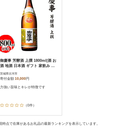
御慶事 芳酵酒 上撰 1800ml|酒 お
酒 地酒 日本酒 ギフト 家飲み 贈
答 贈り物 _AA29
茨城県古河市
寄付金額
10,000
円
力強い旨味とキレが特徴です
（0件）
現時点で在庫があるお礼品の最新ランキングを表示しています。