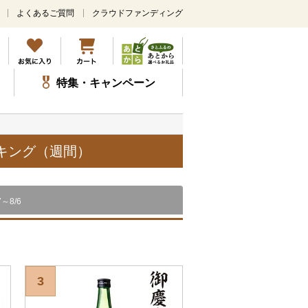
よくあるご質問
クラウドファンディング
メ
イ
ン
コ
ン
特集・キャンペーン
テ
ン
ツ
に
ス
ンキング（週間）
キ
ッ
プ
7～8/6
3