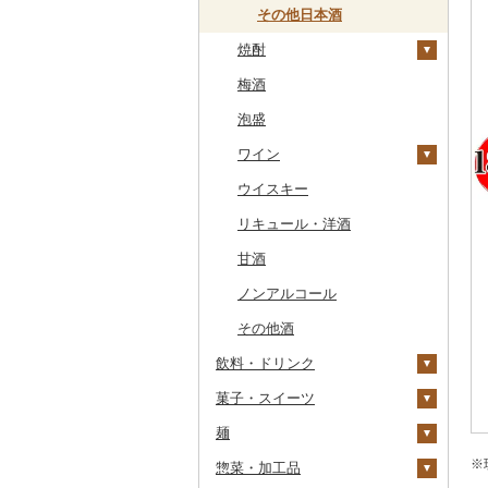
干物
すいか
きのこ
常陸牛
その他鶏肉
しじみ
イワシ
タコ
海苔
あきたこまち
みかん
自然薯
その他日本酒
その他魚介・加工品
キウイ
その他野菜
焼酎
上州牛
サザエ
カツオ
わかめ
ししゃも
ひとめぼれ
レモン
レンコン
しいたけ
柿（カキ）
梅酒
飛騨牛
はまぐり
金目鯛
ひじき
その他干物
しらす・ちりめん
ミルキークィーン
不知火・デコポン
にんにく・生姜
松茸
山菜
芋焼酎
ドライフルーツ
泡盛
近江牛
その他貝
クエ
その他海苔・海藻
かまぼこ・練り製品
ななつぼし
せとか
その他根菜
その他きのこ
かぼちゃ
麦焼酎
その他果物
ワイン
神戸牛・神戸ビーフ
くじら
その他魚介・加工品
その他米
文旦
干し柿
茄子
米焼酎
ウイスキー
但馬牛
サバ
まどんな
干し芋
びわ
レタス
黒糖焼酎
白ワイン
リキュール・洋酒
土佐あかうし
さんま
ポンカン
その他ドライフルーツ
ブルーベリー
その他野菜
その他焼酎
赤ワイン
甘酒
佐賀牛
鯛
その他柑橘
パイナップル
シャンパン・スパーク
リングワイン
ノンアルコール
長崎和牛
のどぐろ
栗
その他ワイン
その他酒
あか牛
ふぐ
その他果物
飲料・ドリンク
宮崎牛
ブリ
菓子・スイーツ
水・ミネラルウォーター
その他牛肉（精肉）
ほっけ
麺
コーヒー・コーヒー豆
ケーキ
その他鮮魚
※
惣菜・加工品
茶
クッキー
ラーメン
飲料