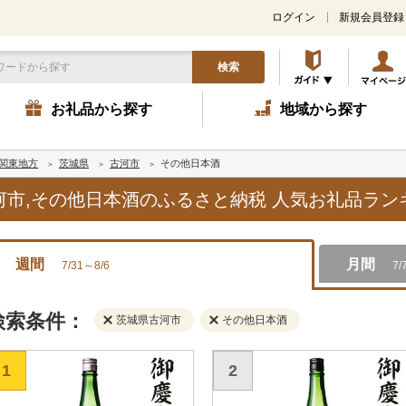
ログイン
新規会員登録
検索
お礼品から探す
地域から探す
関東地方
茨城県
古河市
その他日本酒
古河市,その他日本酒のふるさと納税 人気お礼品ラ
週間
月間
7/31～8/6
7/
検索条件：
茨城県古河市
その他日本酒
1
2