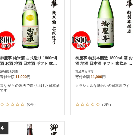
御慶事 純米酒 古式造り 1800ml|
御慶事 特別本醸造 1800ml|酒 お
酒 お酒 地酒 日本酒 ギフト 家飲
酒 地酒 日本酒 ギフト 家飲み 贈
み 贈答 _AA31
答 贈り物 _AA28
茨城県古河市
茨城県古河市
寄付金額
11,000
円
寄付金額
11,000
円
昔ながらの製法で造り上げた日本酒
クラシカルな味わいの日本酒です
です
（0件）
（0件）
4