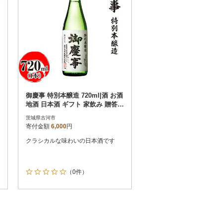
御慶事 特別本醸造 720ml|酒 お酒
地酒 日本酒 ギフト 家飲み 贈答
贈り物 _AA27
茨城県古河市
寄付金額
6,000
円
クラシカルな味わいの日本酒です
（0件）