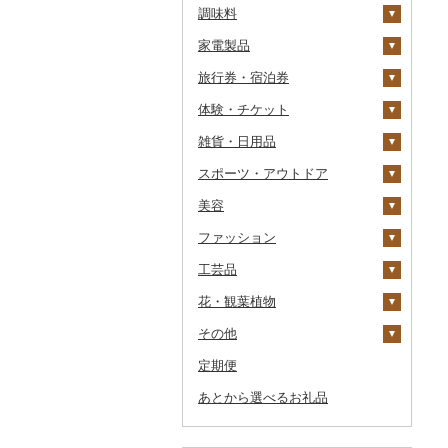
調味料
果汁飲料
焼き菓子
うどん
惣菜
コーヒー豆
飲料
家電製品
紅茶
プリン
そば
カレー・シチュー
砂糖
粉
茶葉・ティーバッグ
りんごジュース
餃子
旅行券・宿泊券
その他飲料・ジュース
ゼリー
パスタ
鍋
塩
季節・空調家電
ドリップ
静岡茶
みかんジュース（オレ
飲料
シュウマイ
カレー
ンジジュース）
体験・チケット
チョコレート
ひやむぎ
ピザ
醤油
キッチン家電
旅行券
足柄茶
茶葉・ティーバッグ
野菜ジュース
コロッケ
シチュー
肉
その他果汁飲料
雑貨・日用品
カステラ
そうめん
レトルト
味噌
照明器具
宿泊券
PayPay商品券
知覧茶
炭酸飲料
その他惣菜
魚
JTBふるさと旅行クー
ポン（Eメール発行）
スポーツ・アウトドア
アイス・ジェラート
その他麺
スープ
酢
パソコン・周辺機器
食事券
家具・インテリア
八女茶
豆乳
その他鍋
JTBふるさと旅行券
美容
その他洋菓子
豆腐・納豆
だし
TV・オーディオ・カメラ
温泉・サウナ・スパ利用
寝具
ゴルフ
その他茶
その他飲料・ジュース
タンス
（紙券）
券
ファッション
煎餅・おかき
漬物
食用油
美容・健康家電
タオル
釣り
スキンケア
豆腐
机・テーブル
布団
ゴルフボール
その他旅行券
水族館
工芸品
羊羹
缶詰・瓶詰
はちみつ
カー用品
文房具・印鑑
サイクリング
シャンプー・リンス
鞄・バッグ
納豆
梅干
えごま油
椅子・チェア・ソファ
枕
泉州タオル
ゴルフクラブ
化粧水・乳液・美容液
動物園
花・観葉植物
饅頭
乾物
ドレッシング
時計
食器
アウトドア・キャンプ
石鹸・ボディーソープ
洋服
織物
キムチ
肉
オリーブオイル
その他家具・インテリ
毛布
その他タオル
ボールペン
ゴルフウェア
洗顔
トートバッグ・ショル
釣り
ア
ダーバッグ
その他
大福
燻製（スモーク）
その他調味料
その他家電
キッチン用品
その他スポーツ
入浴剤
和服
陶器・漆器
観葉植物・苗木
その他漬物
魚
ごま油
タオルケット
ノート・ファイル
グラス・カップ
その他ゴルフ
その他スキンケア
女性・レディース
本場奄美大島紬
ダイビング
キャリーバッグ・スー
定期便
その他和菓子
おせち
日用品
アロマ
靴・履物
その他装飾品・工芸品
花
地域サービス
果物
その他食用油
みりん
その他寝具
印鑑
タンブラー
包丁
ウェア・ユニフォーム
男性・メンズ
その他織物
信楽焼
ツケース
スキーチケット・リフト
あとから選べるお礼品
その他加工品
楽器・器材
プロテイン
アクセサリー
盆栽・その他
その他
ジャム
ケチャップ
その他文房具
箸
フライパン
洗剤
その他スポーツ
子供・ベビー
靴・シューズ
唐津焼
数珠
胡蝶蘭
券
その他鞄・バッグ
本・CD・DVD
その他美容
その他服飾小物
その他缶詰・瓶詰
こしょう
スプーン・フォーク・
鍋
トイレットペーパー
その他洋服
スリッパ・下駄・草履
ペンダント・ネックレ
備前焼
工芸品
造花・プリザーブドフ
ゴルフプレー券
ナイフ
ス
ラワー