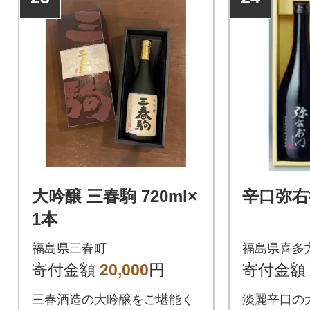
大吟醸 三春駒 720ml×
辛口弥右
1本
福島県三春町
福島県喜多
寄付金額
20,000
円
寄付金額
三春酒造の大吟醸をご堪能く
淡麗辛口の