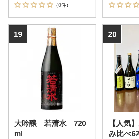
（0件）
19
20
大吟醸 若清水 720
【人気】
ml
み比べ6