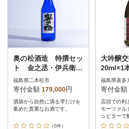
奥の松酒造 特撰セッ
大吟醸交
ト 金之丞・伊兵衛
20ml×1
720ml×各3本
福島県二本松市
福島県喜多
寄付金額
179,000
円
寄付金額
酒袋から自然に滴る雫だけを
店頭での利
集めた貴重なお酒です。
モーツァル
ュピターで
（0件）