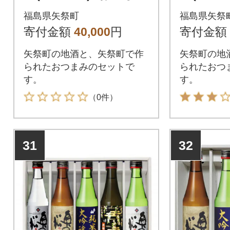
みセットD
みセット
福島県矢祭町
福島県矢祭
寄付金額
40,000
円
寄付金額
矢祭町の地酒と、矢祭町で作
矢祭町の地
られたおつまみのセットで
られたおつ
す。
す。
（0件）
31
32