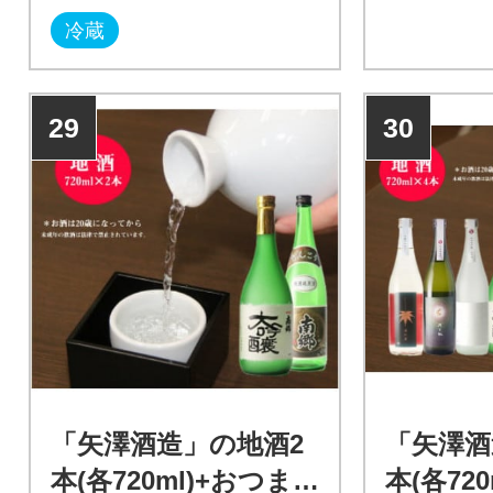
冷蔵
29
30
「矢澤酒造」の地酒2
「矢澤酒
本(各720ml)+おつま
本(各72