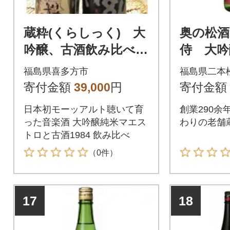
蔵粋(くらしっく) 大
奥の松酒
吟醸、古酒飲み比べ
侍 大吟醸
720ml2本
1本
福島県喜多方市
福島県二本
寄付金額
39,000
円
寄付金額
日本初モーッアルト聴いて育
創業290余
った音楽酒 大吟醸純米マエス
わりの老舗
トロと古酒1984 飲み比べ
（0件）
17
18