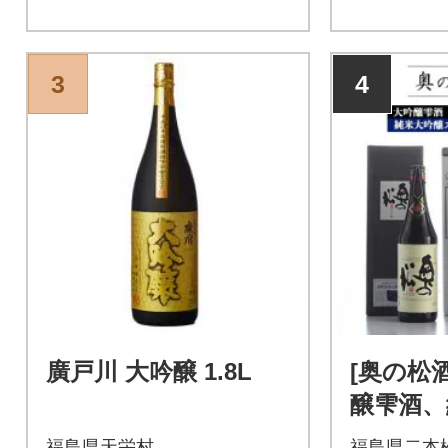
3
4
廣戸川 大吟醸 1.8L
[奥の松
醸雫酒、
パーク
福島県天栄村
福島県二本