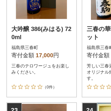
大吟醸 386(みはる) 72
三春の
0ml
ット
福島県三春町
福島県三春
寄付金額
17,000
円
寄付金額
三春のテロワージュをお楽し
芳しい三春
みください。
オリジナル
す。
（0件）
23
24