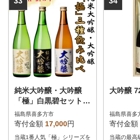
33
34
純米大吟醸・大吟醸
大吟醸 72
「極」白黒碧セット7
20ml×各1本 計3本
福島県喜多方市
福島県喜多
【07208-0760】
寄付金額
17,000
円
寄付金額
当蔵1番人気「極」シリーズを
当蔵の最高