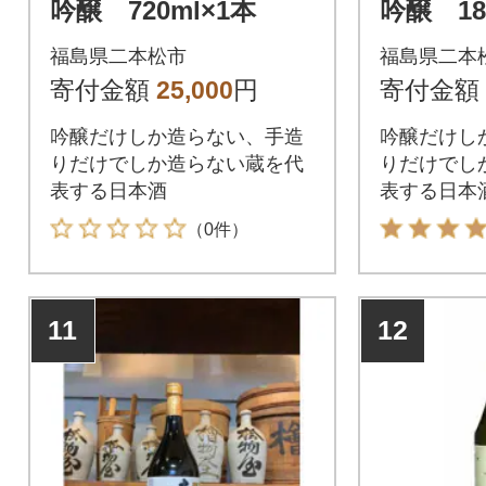
吟醸 720ml×1本
吟醸 18
福島県二本松市
福島県二本
寄付金額
25,000
円
寄付金額
吟醸だけしか造らない、手造
吟醸だけし
りだけでしか造らない蔵を代
りだけでし
表する日本酒
表する日本
（0件）
11
12