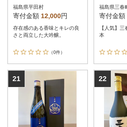
福島県平田村
福島県三春
寄付金額
12,000
円
寄付金額
存在感のある香味とキレの良
【人気】三
さと両立した大吟醸。
本
（0件）
21
22