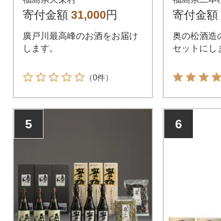
大吟醸 7
寄付金額
31,000
円
寄付金額
廣戸川最高峰のお酒をお届け
奥の松酒造
します。
セットにし
（0件）
5
6