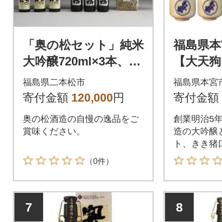
「奥の松セット」純米
福島県
大吟醸720ml×3本、大
【大天狗
吟醸雫酒720ml×3本、
ml+純米
福島県二本松市
福島県本宮
豆ごのみ青豆、黒豆各
き猪口2
寄付金額
120,000
円
寄付金額
1袋
造)
奥の松酒造の自慢の逸品をご
創業明治5
賞味ください。
造の大吟醸
ト、きき猪
（0件）
7
8