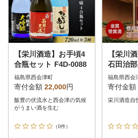
【栄川酒造】お手頃4
【栄川酒
合瓶セット F4D-0088
石田治部少
リット
福島県西会津町
福島県西会
寄付金額
22,000
円
寄付金額
飯豊の伏流水と西会津の気候
栄川酒造自
がうまい酒を生む
（0件）