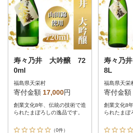
寿々乃井 大吟醸 72
寿々乃井
0ml
8L
福島県天栄村
福島県天栄
寄付金額
17,000
円
寄付金額
創業文化8年、伝統の技術で造
創業文化8
られたまぼろしの逸品です。
られたまぼ
（0件）