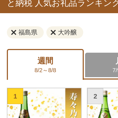
と納税 人気お礼品ランキン
福島県
大吟醸
週間
8/2～8/8
7
1
2