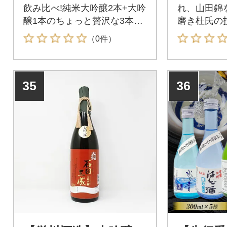
飲み比べ!純米大吟醸2本+大吟
れ、山田錦
醸1本のちょっと贅沢な3本セ
磨き杜氏の
ットです。
された逸品
（0件）
35
36