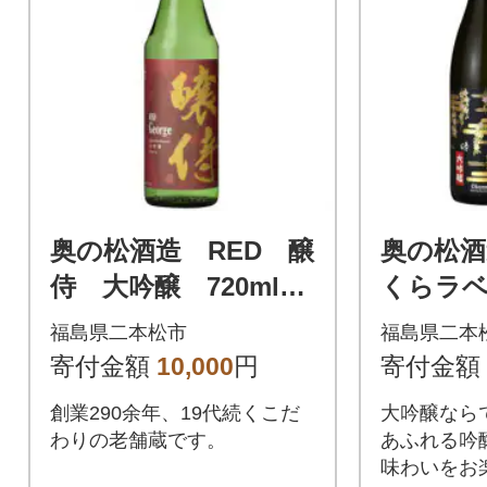
奥の松酒造 RED 醸
奥の松酒
侍 大吟醸 720ml×1
くらラベル
本
本
福島県二本松市
福島県二本
寄付金額
10,000
円
寄付金額
創業290余年、19代続くこだ
大吟醸なら
わりの老舗蔵です。
あふれる吟
味わいをお