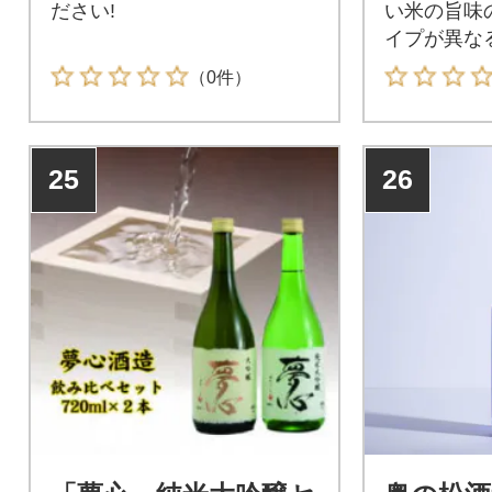
ださい!
い米の旨味
イプが異な
す。
（0件）
25
26