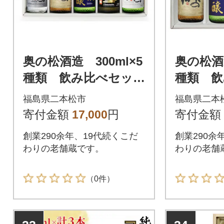
奥の松酒造 300ml×5
奥の松酒造
種類 飲み比べセッ
種類 飲
ト
ト
福島県二本松市
福島県二本
寄付金額
17,000
円
寄付金額
創業290余年、19代続くこだ
創業290余
わりの老舗蔵です。
わりの老舗
（0件）