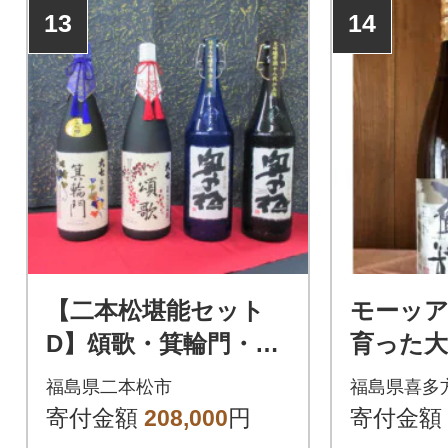
13
14
【二本松堪能セット
モーッ
D】頌歌・箕輪門・金
育った大
之丞・十八代伊兵衛1.
ストロ
福島県二本松市
福島県喜多
8L各1本
寄付金額
208,000
円
寄付金額