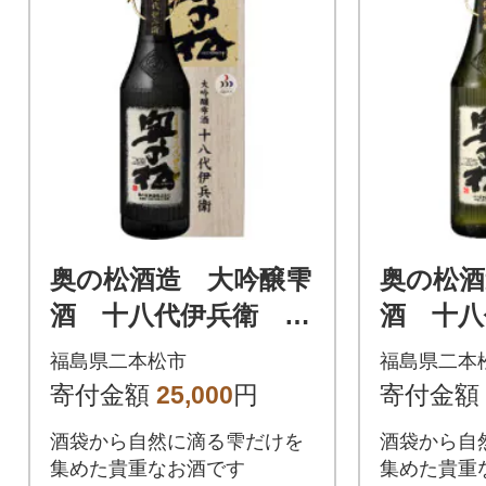
奥の松酒造 大吟醸雫
奥の松酒
酒 十八代伊兵衛 72
酒 十八
0ml×1本
00ml×1
福島県二本松市
福島県二本
寄付金額
25,000
円
寄付金額
酒袋から自然に滴る雫だけを
酒袋から自
集めた貴重なお酒です
集めた貴重