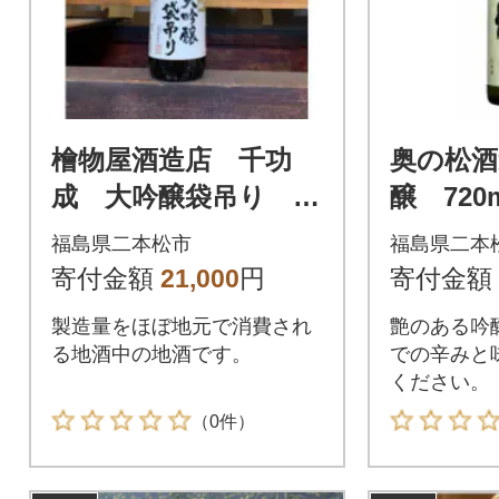
檜物屋酒造店 千功
奥の松酒
成 大吟醸袋吊り 72
醸 720
0ml×1本
福島県二本松市
福島県二本
寄付金額
21,000
円
寄付金額
製造量をほぼ地元で消費され
艶のある吟
る地酒中の地酒です。
での辛みと
ください。
（0件）