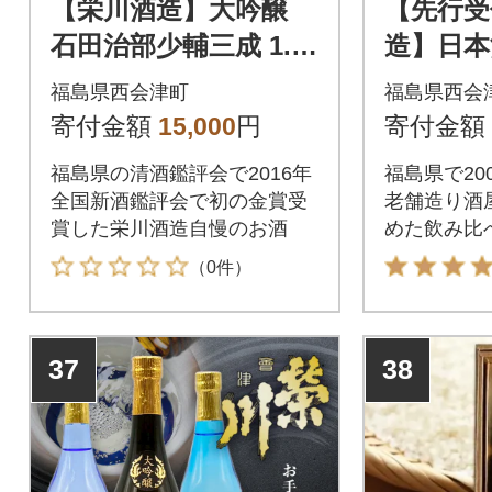
【栄川酒造】大吟醸
【先行受
石田治部少輔三成 1.8
造】日本
リットル F4D-0089
ット(300
福島県西会津町
福島県西会
0085
寄付金額
15,000
円
寄付金額
福島県の清酒鑑評会で2016年
福島県で20
全国新酒鑑評会で初の金賞受
老舗造り酒
賞した栄川酒造自慢のお酒
めた飲み比
気に入りの
（0件）
と間違いな
37
38