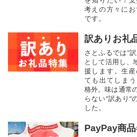
を知りたい！支
考えの方々にお
です。
訳ありお礼
さとふるでは"訳
として活用し、
援します。⽣産
ても出てしまう
格外。味は通常
らない"訳あり"
した。
PayPay商