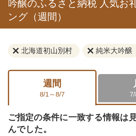
吟醸のふるさと納税 人気お
ング（週間）
北海道初山別村
純米大吟醸
週間
8/1～8/7
7
ご指定の条件に一致する情報は
んでした。