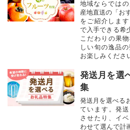
地域ならではの
産地直送の「お
をご紹介します
で入手できる希
こだわりの果物
しい旬の逸品の
お楽しみくださ
発送月を選
集
発送月を選べる
ています。発送
させたり、イベ
わせて選んで計