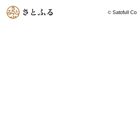
©
Satofull Co.