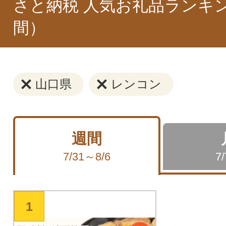
さと納税 人気お礼品ランキ
間）
山口県
レンコン
週間
7/31～8/6
7
1