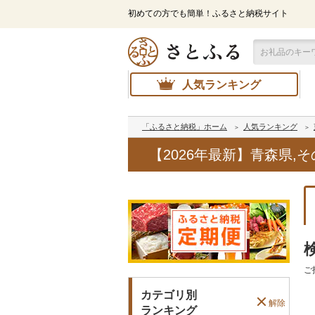
初めての方でも簡単！ふるさと納税サイト
人気ランキング
「ふるさと納税」ホーム
人気ランキング
【2026年最新】青森県
ご
カテゴリ別
解除
ランキング