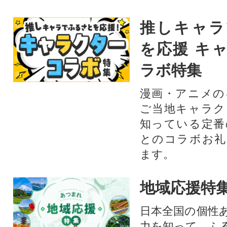
推しキャラ
を応援 キ
ラボ特集
漫画・アニメの
ご当地キャラク
知っている定番
とのコラボお礼
ます。​
地域応援特
日本全国の個性
力を知って、ふ