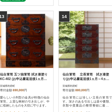
13
14
仙台箪笥 五ツ抽箪笥 拭き漆塗り
仙台箪笥 立長箪笥 拭き漆塗
KC-402 (お申込書返送後1ヵ月～4
り(お申込書返送後1ヵ月～4ヵ月
ヵ月程度でお届け)
程度でお届け)
宮城県利府町
宮城県利府町
寄付金額
690,000
円
寄付金額
880,000
円
愛らしい小判型の金具が特徴の仙台
仙台箪笥には珍しい立長の箪笥で
箪笥。上質な桐材の引き出しが、中
す。深さのある引出しは器や書類、
に収納したものを大切に守ります。
衣類や貴重品の整理整頓に最適で
す。