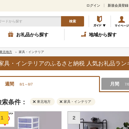
ログイン
新規会員登録
検索
お礼品から探す
地域から探す
東北地方
家具・インテリア
方,家具・インテリアのふるさと納税 人気お礼品ラ
週間
月間
8/1～8/7
7/
検索条件：
東北地方
家具・インテリア
1
2