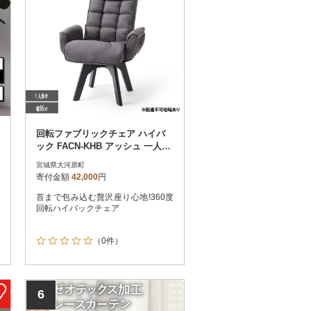
回転ファブリックチェア ハイバ
ック FACN-KHB アッシュ 一人掛
け [53753189]
宮城県大河原町
寄付金額
42,000
円
首まで包み込む贅沢座り心地!360度
回転ハイバックチェア
（0件）
6