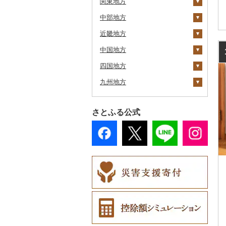
関東地方
森町
六ヶ所村
釜石市
大衡村
能代市
尾花沢市
天栄村
中部地方
稚内市
茨城県
東北町
野田村
加美町
小坂町
上山市
広野町
近畿地方
標津町
栃木県
新潟県
三戸町
普代村
利府町
仙北市
河北町
鏡石町
土浦市
中国地方
清里町
群馬県
富山県
三重県
東通村
一戸町
白石市
井川町
酒田市
須賀川市
取手市
那須塩原市
十日町市
四国地方
北斗市
埼玉県
石川県
滋賀県
鳥取県
黒石市
陸前高田市
登米市
潟上市
新庄市
小野町
つくば市
市貝町
榛東村
弥彦村
射水市
鈴鹿市
九州地方
留萌市
千葉県
福井県
京都府
島根県
徳島県
おいらせ町
紫波町
山元町
三種町
長井市
棚倉町
稲敷市
塩谷町
下仁田町
春日部市
阿賀町
氷見市
羽咋市
伊賀市
長浜市
鳥取県（県庁）
白糠町
東京都
山梨県
大阪府
岡山県
香川県
福岡県
鶴田町
滝沢市
名取市
藤里町
小国町
古殿町
潮来市
上三川町
玉村町
蕨市
勝浦市
出雲崎町
朝日町
七尾市
美浜町
木曽岬町
高島市
宮津市
米子市
雲南市
阿波市
さとふる公式
釧路町
神奈川県
長野県
兵庫県
広島県
愛媛県
佐賀県
階上町
住田町
川崎町
湯沢市
南陽市
昭和村
五霞町
佐野市
安中市
戸田市
袖ケ浦市
八王子市
魚沼市
高岡市
白山市
小浜市
富士吉田市
多気町
草津市
伊根町
茨木市
大山町
海士町
津山市
牟岐町
高松市
那珂川市
名寄市
岐阜県
奈良県
山口県
高知県
長崎県
深浦町
葛巻町
村田町
大館市
中山町
下郷町
北茨城市
真岡市
川場村
毛呂山町
我孫子市
日野市
南足柄市
佐渡市
魚津市
穴水町
越前町
甲斐市
高森町
松阪市
近江八幡市
与謝野町
豊能町
上郡町
琴浦町
津和野町
西粟倉村
安芸太田町
那賀町
直島町
今治市
添田町
嬉野市
美唄市
静岡県
和歌山県
熊本県
青森市
花巻市
栗原市
由利本荘市
庄内町
西郷村
境町
高根沢町
昭和村
久喜市
長柄町
昭島市
松田町
燕市
砺波市
輪島市
若狭町
山梨市
御代田町
養老町
桑名市
竜王町
福知山市
枚方市
神河町
曽爾村
日野町
飯南町
久米南町
世羅町
柳井市
三好市
さぬき市
鬼北町
香美市
大刀洗町
佐賀県（県庁）
松浦市
厚岸町
愛知県
大分県
田子町
岩泉町
富谷市
にかほ市
大石田町
二本松市
かすみがうら市
大田原市
甘楽町
ふじみ野市
芝山町
武蔵村山市
大井町
南魚沼市
入善町
中能登町
鯖江市
富士川町
飯田市
八百津町
下田市
志摩市
甲賀市
亀岡市
河内長野市
小野市
河合町
湯浅町
鳥取市
安来市
真庭市
大竹市
平生町
鳴門市
多度津町
西予市
馬路村
朝倉市
唐津市
時津町
上天草市
南富良野町
宮崎県
新郷村
田野畑村
岩沼市
羽後町
川西町
猪苗代町
牛久市
栃木市
明和町
川島町
八千代市
葛飾区
中井町
関川村
黒部市
石川県（県庁）
高浜町
大月市
青木村
池田町
静岡市
清須市
明和町
湖南市
城陽市
泉佐野市
太子町
宇陀市
有田市
北栄町
知夫村
新見市
廿日市市
山口県（県庁）
藍住町
三豊市
八幡浜市
芸西村
苅田町
江北町
諫早市
湯前町
九重町
上富良野町
鹿児島県
横浜町
盛岡市
七ヶ宿町
秋田県（県庁）
鶴岡市
川俣町
常陸太田市
日光市
沼田市
上里町
横芝光町
小金井市
愛川町
新発田市
立山町
野々市市
勝山市
富士河口湖町
南箕輪村
関市
吉田町
田原市
鳥羽市
大津市
久御山町
交野市
西宮市
田原本町
橋本市
境港市
隠岐の島町
美咲町
北広島町
長門市
板野町
観音寺市
久万高原町
須崎市
川崎町
みやき町
東彼杵町
玉名市
由布市
えびの市
和寒町
沖縄県
野辺地町
遠野市
大崎市
秋田市
山形県（県庁）
郡山市
つくばみらい市
小山市
桐生市
川口市
多古町
墨田区
山北町
加茂市
富山県（県庁）
能登町
福井県（県庁）
韮崎市
長野県（県庁）
瑞穂市
函南町
安城市
いなべ市
彦根市
京丹後市
藤井寺市
佐用町
山添村
広川町
智頭町
吉賀町
浅口市
福山市
田布施町
東みよし町
宇多津町
上島町
日高村
春日市
多久市
長与町
菊池市
竹田市
宮崎市
指宿市