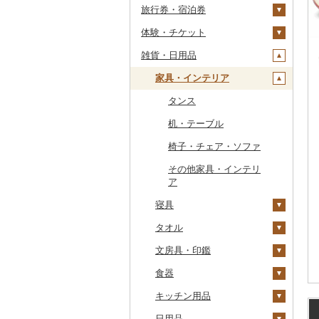
旅行券・宿泊券
干物
すいか
きのこ
ウイスキー
その他飲料・ジュース
ゼリー
パスタ
鍋
塩
季節・空調家電
常陸牛
その他鶏肉
しじみ
イワシ
タコ
海苔
あきたこまち
みかん
自然薯
その他日本酒
黒糖焼酎
白ワイン
ドリップ
静岡茶
みかんジュース（オレ
飲料
シュウマイ
カレー
ンジジュース）
体験・チケット
その他魚介・加工品
キウイ
その他野菜
リキュール・洋酒
チョコレート
ひやむぎ
ピザ
醤油
キッチン家電
旅行券
上州牛
サザエ
カツオ
わかめ
ししゃも
ひとめぼれ
レモン
レンコン
しいたけ
その他焼酎
赤ワイン
足柄茶
茶葉・ティーバッグ
野菜ジュース
コロッケ
シチュー
肉
その他果汁飲料
雑貨・日用品
柿（カキ）
甘酒
カステラ
そうめん
レトルト
味噌
照明器具
宿泊券
PayPay商品券
飛騨牛
はまぐり
金目鯛
ひじき
その他干物
しらす・ちりめん
ミルキークィーン
不知火・デコポン
にんにく・生姜
松茸
山菜
シャンパン・スパーク
知覧茶
炭酸飲料
その他惣菜
魚
JTBふるさと旅行クー
リングワイン
ポン（Eメール発行）
ドライフルーツ
ノンアルコール
アイス・ジェラート
その他麺
スープ
酢
パソコン・周辺機器
食事券
家具・インテリア
近江牛
その他貝
クエ
その他海苔・海藻
かまぼこ・練り製品
ななつぼし
せとか
その他根菜
その他きのこ
かぼちゃ
八女茶
豆乳
その他鍋
その他ワイン
JTBふるさと旅行券
その他果物
その他酒
その他洋菓子
豆腐・納豆
だし
TV・オーディオ・カメラ
温泉・サウナ・スパ利用
神戸牛・神戸ビーフ
くじら
その他魚介・加工品
その他米
文旦
干し柿
茄子
その他茶
その他飲料・ジュース
タンス
（紙券）
券
煎餅・おかき
漬物
食用油
美容・健康家電
但馬牛
サバ
まどんな
干し芋
びわ
レタス
豆腐
机・テーブル
その他旅行券
水族館
羊羹
缶詰・瓶詰
はちみつ
カー用品
土佐あかうし
さんま
ポンカン
その他ドライフルーツ
ブルーベリー
その他野菜
納豆
梅干
えごま油
椅子・チェア・ソファ
動物園
饅頭
乾物
ドレッシング
時計
佐賀牛
鯛
その他柑橘
パイナップル
キムチ
肉
オリーブオイル
その他家具・インテリ
釣り
ア
大福
燻製（スモーク）
その他調味料
その他家電
長崎和牛
のどぐろ
栗
その他漬物
魚
ごま油
ダイビング
寝具
その他和菓子
おせち
あか牛
ふぐ
その他果物
果物
その他食用油
みりん
スキーチケット・リフト
タオル
布団
その他加工品
宮崎牛
ブリ
ジャム
ケチャップ
券
文房具・印鑑
枕
泉州タオル
その他牛肉（精肉）
ほっけ
その他缶詰・瓶詰
こしょう
ゴルフプレー券
食器
毛布
その他タオル
ボールペン
その他鮮魚
その他調味料
花火大会チケット
GDOふるさとゴルフ
キッチン用品
タオルケット
ノート・ファイル
グラス・カップ
プレークーポン
カタログギフト
日用品
その他寝具
印鑑
タンブラー
包丁