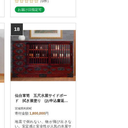
（0件）
お届け日指定可
18
仙台箪笥 五尺水屋サイドボー
ド 拭き漆塗り (お申込書返送
後1ヵ月～4ヵ月程度でお届け)
宮城県利府町
寄付金額
1,800,000
円
地震で倒れない、物が飛び出さな
い。安定感と安全性が人気の水屋サ