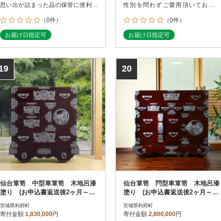
思い出が詰まった品の保管に便利で
性別を問わずご愛用頂いておりま
す。
す。
（0件）
（0件）
お届け日指定可
お届け日指定可
19
20
仙台箪笥 中型車箪笥 木地呂漆
仙台箪笥 閂型車箪笥 木地呂漆
塗り (お申込書返送後2ヶ月～5
塗り (お申込書返送後2ヶ月～5
ヶ月以内でお届け)
ヶ月以内で発送)
宮城県利府町
宮城県利府町
寄付金額
1,830,000
円
寄付金額
2,800,000
円