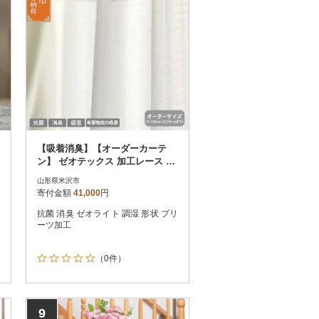
【吸着消臭】【オーダーカーテ
ン】 ゼオテックス 加工レース カ
ーテン
山形県米沢市
寄付金額
41,000
円
抗菌 消臭 ゼオライト 調湿 形状 プリ
ーツ加工
（0件）
9