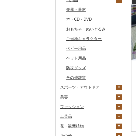
その他のゴルフプレー
その他体験・チケット
券
楽器・器材
その他文房具
箸
フライパン
洗剤
本・CD・DVD
スプーン・フォーク・
鍋
トイレットペーパー
ナイフ
おもちゃ・ぬいぐるみ
まな板
ティッシュ
皿・椀
ご当地キャラクター
土鍋
その他日用品
弁当箱
ベビー用品
その他キッチン用品
その他食器
ペット用品
防災グッズ
その他雑貨
スポーツ・アウトドア
美容
ゴルフ
ファッション
釣り
スキンケア
ゴルフボール
工芸品
サイクリング
シャンプー・リンス
鞄・バッグ
ゴルフクラブ
化粧水・乳液・美容液
花・観葉植物
アウトドア・キャンプ
石鹸・ボディーソープ
洋服
織物
ゴルフウェア
洗顔
トートバッグ・ショル
ダーバッグ
その他
その他スポーツ
入浴剤
和服
陶器・漆器
観葉植物・苗木
その他ゴルフ
その他スキンケア
女性・レディース
本場奄美大島紬