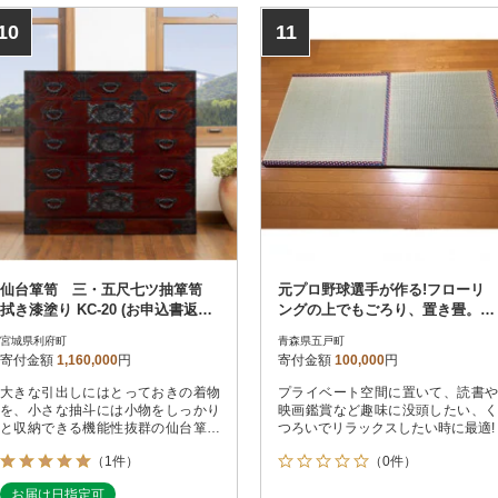
10
11
仙台箪笥 三・五尺七ツ抽箪笥
元プロ野球選手が作る!フローリ
拭き漆塗り KC-20 (お申込書返送
ングの上でもごろり、置き畳。2
後1ヵ月～4ヵ月程度でお届け)
枚セット
宮城県利府町
青森県五戸町
寄付金額
1,160,000
円
寄付金額
100,000
円
大きな引出しにはとっておきの着物
プライベート空間に置いて、読書や
を、小さな抽斗には小物をしっかり
映画鑑賞など趣味に没頭したい、く
と収納できる機能性抜群の仙台箪笥
つろいでリラックスしたい時に最適!
です
（1件）
（0件）
お届け日指定可