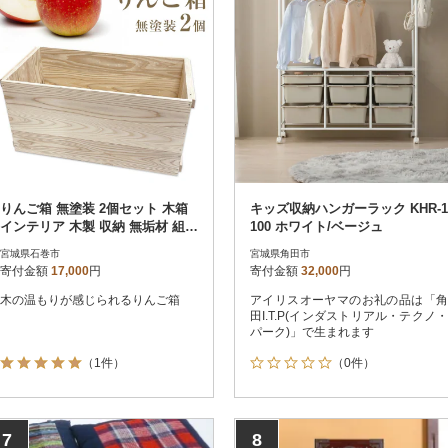
りんご箱 無塗装 2個セット 木箱
キッズ収納ハンガーラック KHR-1
インテリア 木製 収納 無垢材 組み
100 ホワイト/ベージュ
合わせ 国産 完成品
宮城県石巻市
宮城県角田市
寄付金額
17,000
円
寄付金額
32,000
円
木の温もりが感じられるりんご箱
アイリスオーヤマのお礼の品は「角
田I.T.P(インダストリアル・テクノ・
パーク)」で生まれます
（1件）
（0件）
7
8