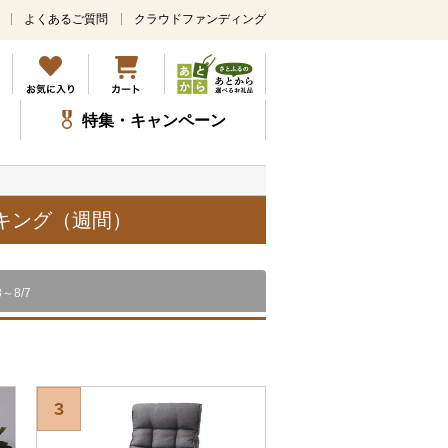
よくあるご質問
クラウドファンディング
メ
イ
ン
コ
ン
特集・キャンペーン
テ
ン
ツ
に
ス
ンキング（週間）
キ
ッ
プ
8～8/7
3