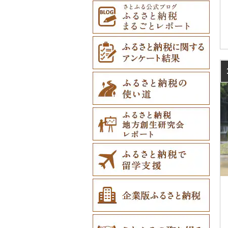
紋別市
佐井村
奥州市
塩竈市
男鹿市
金山町
西会津町
下妻市
宇都宮市
吉岡町
飯能市
白子町
東久留米市
真鶴町
小千谷市
小矢部市
能美市
越前市
南アルプス市
上松町
飛騨市
藤枝市
北名古屋市
紀北町
栗東市
井手町
能勢町
多可町
大淀町
和歌山市
江府町
出雲市
美作市
広島市
防府市
徳島県（県庁）
小豆島町
松前町
室戸市
上毛町
伊万里市
対馬市
山江村
別府市
木城町
龍郷町
うるま市
乙部町
六戸町
雫石町
石巻市
美郷町
東根市
玉川村
茨城町
栃木県（県庁）
太田市
長瀞町
栄町
利島村
清川村
田上町
滑川市
津幡町
坂井市
市川三郷町
高山村
岐南町
御殿場市
東栄町
熊野市
愛荘町
木津川市
阪南市
朝来市
安堵町
海南市
八頭町
奥出雲町
岡山市
庄原市
上関町
阿南市
香川県（県庁）
愛南町
黒潮町
中間市
神埼市
長崎県（県庁）
宇城市
中津市
川南町
中種子町
嘉手納町
根室市
五所川原市
岩手県（県庁）
多賀城市
東成瀬村
飯豊町
いわき市
神栖市
那珂川町
高山村
羽生市
香取市
瑞穂町
開成町
五泉市
富山市
宝達志水町
あわら市
都留市
南木曽町
大野町
浜松市
豊山町
南伊勢町
滋賀県（県庁）
宇治田原町
貝塚市
市川町
王寺町
那智勝浦町
若桜町
西ノ島町
早島町
府中市
山陽小野田市
上板町
土庄町
新居浜市
四万十市
太宰府市
有田町
佐世保市
西原村
豊後大野市
三股町
出水市
北谷町
三笠市
平川市
一関市
宮城県（県庁）
五城目町
鮭川村
南会津町
常総市
茂木町
みどり市
小鹿野町
習志野市
大島町
藤沢市
三条市
南砺市
金沢市
福井市
山梨県（県庁）
朝日村
山県市
伊東市
南知多町
朝日町
米原市
長岡京市
岸和田市
三木市
十津川村
美浜町
湯梨浜町
浜田市
笠岡市
大崎上島町
山口市
海陽町
三木町
伊予市
奈半利町
赤村
基山町
南島原市
水上村
杵築市
都城市
いちき串木野市
宮古島市
東川町
蓬田村
久慈市
亘理町
北秋田市
大蔵村
田村市
東海村
那須烏山市
千代田町
坂戸市
銚子市
府中市
神奈川県（県庁）
見附市
内灘町
大野市
道志村
長野市
羽島市
島田市
江南市
菰野町
豊郷町
綾部市
泉南市
新温泉町
高取町
御坊市
岩美町
大田市
里庄町
東広島市
周南市
徳島市
まんのう町
松山市
土佐市
須恵町
上峰町
波佐見町
高森町
日出町
椎葉村
徳之島町
八重瀬町
厚真町
中泊町
西和賀町
蔵王町
八峰町
山辺町
磐梯町
美浦村
矢板市
みなかみ町
鳩山町
君津市
国分寺市
鎌倉市
糸魚川市
かほく市
敦賀市
忍野村
根羽村
本巣市
沼津市
みよし市
紀宝町
多賀町
笠置町
忠岡町
福崎町
広陵町
高野町
倉吉市
松江市
玉野市
竹原市
宇部市
勝浦町
琴平町
西条市
津野町
香春町
吉野ヶ里町
長崎市
大津町
津久見市
日向市
湧水町
座間味村
奥尻町
外ヶ浜町
北上市
女川町
鹿角市
戸沢村
三春町
大洗町
さくら市
片品村
埼玉県（県庁）
旭市
東村山市
大和市
胎内市
小松市
おおい町
笛吹市
池田町
川辺町
伊豆市
西尾市
伊勢市
野洲市
南丹市
四條畷市
西脇市
天理市
九度山町
日南町
江津市
赤磐市
熊野町
美祢市
美馬市
東かがわ市
東温市
高知県（県庁）
飯塚市
鹿島市
川棚町
和水町
豊後高田市
日之影町
垂水市
糸満市
網走市
つがる市
平泉町
気仙沼市
大仙市
舟形町
本宮市
河内町
足利市
富岡市
神川町
南房総市
中央区
伊勢原市
上越市
志賀町
永平寺町
中央市
須坂市
大垣市
裾野市
武豊町
四日市市
宇治市
寝屋川市
宍粟市
三郷町
紀美野町
伯耆町
島根県（県庁）
瀬戸内市
呉市
下関市
美波町
善通寺市
宇和島市
四万十町
志免町
小城市
島原市
長洲町
宇佐市
新富町
南さつま市
北中城村
浦河町
弘前市
洋野町
美里町
八郎潟町
最上町
柳津町
ひたちなか市
那須町
館林市
東秩父村
八街市
あきる野市
小田原市
阿賀野市
加賀市
北杜市
川上村
輪之内町
焼津市
幸田町
大台町
京丹波町
泉大津市
丹波市
下北山村
古座川町
日吉津村
和気町
海田町
和木町
上勝町
坂出市
内子町
大川村
筑紫野市
佐賀市
五島市
天草市
佐伯市
綾町
屋久島町
久米島町
広尾町
鰺ヶ沢町
大船渡市
松島町
真室川町
鮫川村
龍ケ崎市
鹿沼市
伊勢崎市
横瀬町
東金市
中野区
湯河原町
津南町
鳴沢村
信濃町
神戸町
富士宮市
碧南市
尾鷲市
京都府（府庁）
池田市
豊岡市
大和高田市
新宮市
井原市
三次市
光市
石井町
綾川町
大洲市
いの町
糸田町
鳥栖市
新上五島町
水俣市
大分市
日南市
志布志市
南風原町
中札内村
むつ市
山田町
大和町
寒河江市
福島市
守谷市
下野市
東吾妻町
三芳町
九十九里町
荒川区
秦野市
新潟県（県庁）
西桂町
南牧村
瑞浪市
河津町
岡崎市
三重県（県庁）
大山崎町
守口市
加東市
川西町
太地町
備前市
府中町
小松島市
丸亀市
愛媛県（県庁）
土佐町
東峰村
大町町
雲仙市
多良木町
臼杵市
門川町
奄美市
南城市
滝川市
田舎館村
大槌町
大郷町
西川町
新地町
常陸大宮市
益子町
前橋市
幸手市
いすみ市
北区
綾瀬市
柏崎市
身延町
伊那市
中津川市
袋井市
愛知県（県庁）
津市
精華町
富田林市
稲美町
川上村
日高川町
総社市
三原市
松茂町
四国中央市
安田町
古賀市
玄海町
壱岐市
五木村
国東市
宮崎県（県庁）
和泊町
北大東村
比布町
青森県（県庁）
南三陸町
高畠町
葛尾村
笠間市
芳賀町
藤岡市
日高市
東庄町
多摩市
横須賀市
村上市
早川町
立科町
高山市
熱海市
蒲郡市
名張市
南山城村
松原市
養父市
斑鳩町
紀の川市
新庄村
安芸高田市
佐那河内村
南国市
久山町
白石町
大村市
あさぎり町
日田市
国富町
長島町
大宜味村
鶴居村
三沢市
仙台市
山形市
三島町
行方市
野木町
邑楽町
蓮田市
館山市
稲城市
三浦市
妙高市
南部町
東御市
郡上市
掛川市
東郷町
東員町
京都市
柏原市
南あわじ市
平群町
上富田町
高梁市
北島町
仁淀川町
大野城市
太良町
佐々町
南関町
姫島村
高千穂町
薩摩川内市
浦添市