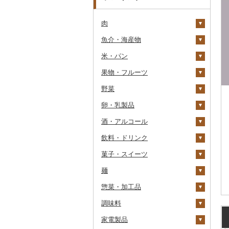
肉
魚介・海産物
牛肉（精肉）
米・パン
牛肉（加工品）
カニ
ステーキ
果物・フルーツ
豚肉（精肉）
エビ
米
すき焼き
ハンバーグ
ズワイガニ
野菜
豚肉（加工品）
いくら
雑穀
ぶどう・マスカット
しゃぶしゃぶ
もつ鍋
ステーキ
タラバガニ
甘エビ
精米
卵・乳製品
鶏肉
うに
餅
いちご
いも
焼肉
ローストビーフ
すき焼き
ハンバーグ
毛ガニ
ボタンエビ
無洗米
巨峰
酒・アルコール
鹿肉
明太子・たらこ
その他穀物加工品
りんご
トマト
卵
牛タン
ビーフジャーキー
しゃぶしゃぶ
もつ鍋
鶏肉（精肉）
かにしゃぶ
伊勢海老
玄米
ナガノパープル
じゃがいも
飲料・ドリンク
馬肉
その他魚卵
パン
もも
玉ねぎ
チーズ
ビール・発泡酒
和牛
その他牛肉（加工品）
焼肉
ハム
ハム・ソーセージ
その他カニ
その他エビ
明太子
金芽米
ピオーネ
さつまいも
フルーツトマト
菓子・スイーツ
羊肉・ラム肉（ジンギス
貝
メロン
ねぎ
ヨーグルト
日本酒
水・ミネラルウォーター
黒毛和牛
アグー豚
ソーセージ・ウインナ
唐揚げ
たらこ
数の子
ゆめぴりか
デラウェア
その他いも
ミニトマト
ビール
カン）
ー
麺
うなぎ
さくらんぼ
とうもろこし
牛乳
焼酎
コーヒー・コーヒー豆
ケーキ
白老牛
その他豚肉（精肉）
中津からあげ
からすみ
帆立（ホタテ）
つや姫
シャインマスカット
その他トマト
発泡酒
純米大吟醸
鴨肉
ベーコン・サラミ
惣菜・加工品
鮮魚
梨
根菜
バター
梅酒
茶
クッキー
ラーメン
仙台牛
水炊き
キャビア
鮑（アワビ）
コシヒカリ
その他ぶどう・マスカ
地ビール・クラフトビ
純米吟醸
芋焼酎
飲料
猪肉
その他豚肉（加工品）
ット
ール
調味料
イカ・タコ
マンゴー
アスパラガス
その他乳製品
泡盛
果汁飲料
焼き菓子
うどん
惣菜
米沢牛
地鶏
その他魚卵
牡蠣（カキ）
鮭・サーモン
はえぬき
和梨
人参
大吟醸
麦焼酎
コーヒー豆
飲料
その他肉・加工品
家電製品
海苔・海藻
みかん・柑橘
豆
ワイン
紅茶
プリン
そば
カレー・シチュー
砂糖
山形牛
赤鶏さつま
あさり
マグロ
イカ
さがびより
洋梨・ラフランス
大根
吟醸
米焼酎
粉
茶葉・ティーバッグ
りんごジュース
餃子