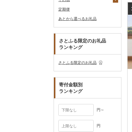
キャリーバッグ・スー
定期便
アロマ
靴・履物
その他装飾品・工芸品
花
地域サービス
ウェア・ユニフォーム
男性・メンズ
その他織物
信楽焼
ツケース
あとから選べるお礼品
プロテイン
アクセサリー
盆栽・その他
その他
その他スポーツ
子供・ベビー
靴・シューズ
唐津焼
数珠
胡蝶蘭
その他鞄・バッグ
その他美容
その他服飾小物
その他洋服
スリッパ・下駄・草履
ペンダント・ネックレ
備前焼
工芸品
造花・プリザーブドフ
ス
ラワー
その他靴・履物
財布
美濃焼
播州そろばん
さとふる限定のお礼品
ピアス・イヤリング
その他花
ランキング
ショール・ストール
村上木彫堆朱
美濃和紙
真珠・パール
ネクタイ・ベルト
その他陶器・漆器
民芸品
その他アクセサリー
さとふる限定のお礼品
マフラー・手袋
その他服飾小物
寄付金額別
ランキング
円～
円