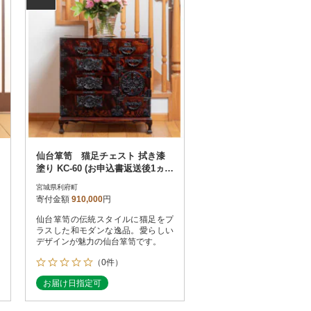
仙台箪笥 猫足チェスト 拭き漆
塗り KC-60 (お申込書返送後1ヵ月
～4ヵ月程度でお届け)
宮城県利府町
寄付金額
910,000
円
仙台箪笥の伝統スタイルに猫足をプ
ラスした和モダンな逸品。愛らしい
デザインが魅力の仙台箪笥です。
（0件）
お届け日指定可