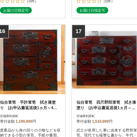
（0件）
（0件）
お届け日指定可
お届け日指定可
16
17
仙台箪笥 手許箪笥 拭き漆塗
仙台箪笥 四尺野郎箪笥 拭き漆
り (お申込書返送後1ヵ月～4ヵ
塗り (お申込書返送後1ヵ月～4
月程度でお届け)
ヵ月程度でお届け)
宮城県利府町
宮城県利府町
寄付金額
1,100,000
円
寄付金額
1,510,000
円
貴重品から身の回りの小物などを収
武士が使用した事に由来する野郎箪
納できる小型の箪笥。手紙や書類、
笥。現代でも端整な趣から、年代・