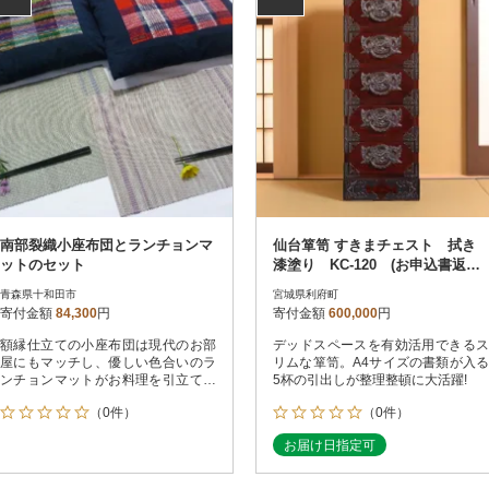
南部裂織小座布団とランチョンマ
仙台箪笥 すきまチェスト 拭き
ットのセット
漆塗り KC-120 (お申込書返送
後1ヵ月～4ヵ月程度でお届け)
青森県十和田市
宮城県利府町
寄付金額
84,300
円
寄付金額
600,000
円
額縁仕立ての小座布団は現代のお部
デッドスペースを有効活用できるス
屋にもマッチし、優しい色合いのラ
リムな箪笥。A4サイズの書類が入る
ンチョンマットがお料理を引立てま
5杯の引出しが整理整頓に大活躍!
す。
（0件）
（0件）
お届け日指定可