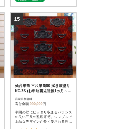
15
仙台箪笥 三尺箪笥90 拭き漆塗り
KC-3S (お申込書返送後1ヵ月～4
ヵ月程度でお届け)
宮城県利府町
寄付金額
990,000
円
半間の壁にピッタリ収まるバランス
の良い三尺の整理箪笥。シンプルで
上品なデザインが長く愛される理由
です