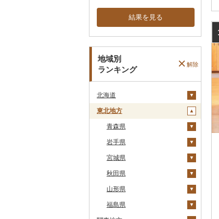
結果を見る
地域別
解除
ランキング
北海道
東北地方
安平町
八雲町
青森県
鹿部町
岩手県
十和田市
江差町
宮城県
大鰐町
宮古市
白老町
秋田県
南部町
軽米町
柴田町
せたな町
山形県
五戸町
岩手町
色麻町
大潟村
旭川市
福島県
藤崎町
矢巾町
丸森町
横手市
村山市