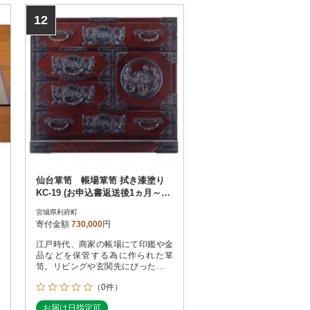
12
仙台箪笥 帳場箪笥 拭き漆塗り
KC-19 (お申込書返送後1ヵ月～4
ヵ月程度でお届け)
宮城県利府町
寄付金額
730,000
円
江戸時代、商家の帳場にて印鑑や金
品などを保管する為に作られた箪
笥。リビングや玄関先にぴったりで
す。
（0件）
お届け日指定可