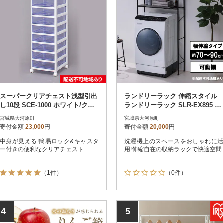
スーパークリアチェスト浅型引出
ランドリーラック 伸縮スタイル
し10段 SCE-1000 ホワイト/クリ
ランドリーラック SLR-EX895 ブ
アブルー[53751556]
ラック[53752079]
宮城県大河原町
宮城県大河原町
寄付金額
23,000
円
寄付金額
20,000
円
中身が見える!簡易ロック&キャスタ
洗濯機上のスペースをおしゃれに活
ー付きの便利なクリアチェスト
用!伸縮自在の収納ラックで快適空間
（1件）
（0件）
4
5