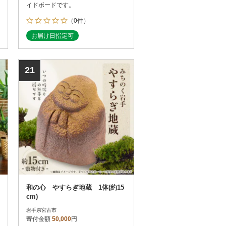
イドボードです。
（0件）
お届け日指定可
21
和の心 やすらぎ地蔵 1体(約15
cm)
岩手県宮古市
寄付金額
50,000
円