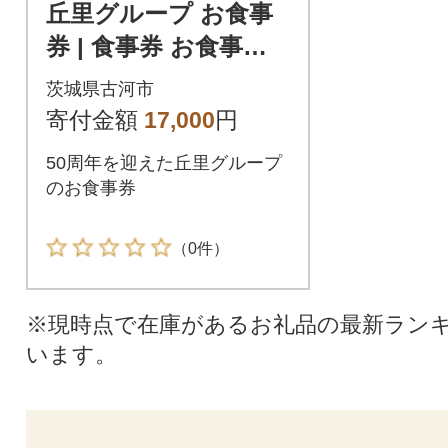
丘里グループ お食事
券 | 食事券 お食事券
利用券 和食 釜めし 人
茨城県古河市
気 おすすめ _AI04
寄付金額
17,000
円
50周年を迎えた丘里グループ
のお食事券
（0件）
※現時点で在庫があるお礼品の最新ラン
います。