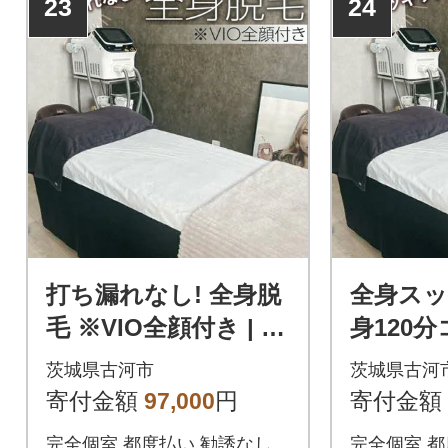
23
24
打ち漏れなし! 全身脱
全身スッ
毛 ※VIO全顔付き | 全
身120分
身 脱毛 エステ サロン
テ サロ
茨城県古河市
茨城県古河
ギフト 贈答 _FL01
茨城県 古
寄付金額
97,000
円
寄付金額
完全個室 都度払い 勧誘なし
完全個室 都