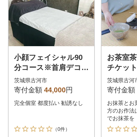
小顔フェイシャル90
お茶室茶
分コース※首肩デコ
チケット
ルテ肩甲骨マッサー
お茶 茶
茨城県古河市
茨城県古河
ジ付 | マッサージ エ
体験 _FQ
寄付金額
44,000
円
寄付金額
ステ _FL06
完全個室 都度払い 勧誘なし
お抹茶とお
方のお作法
でお抹茶を
（0件）