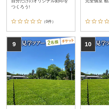
自分だけのオリジナル刻印を
完全個室 都
つくろう!
（0件）
9
10