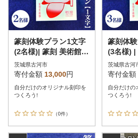
篆刻体験プラン1文字
篆刻体験
(2名様)| 篆刻 美術館
(3名様) 
ミュージアム 体験 は
ミュージ
茨城県古河市
茨城県古河
んこ _DP73
んこ 判子
寄付金額
13,000
円
寄付金額
自分だけのオリジナル刻印を
自分だけの
つくろう!
つくろう!
（0件）