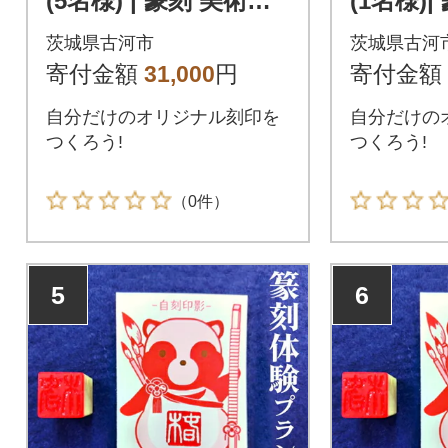
(5名様) | 篆刻 美術館
(1名様)
ミュージアム 体験 は
ミュージ
茨城県古河市
茨城県古河
んこ 判子 _DP76
んこ _DP
寄付金額
31,000
円
寄付金額
自分だけのオリジナル刻印を
自分だけの
つくろう!
つくろう!
（0件）
5
6