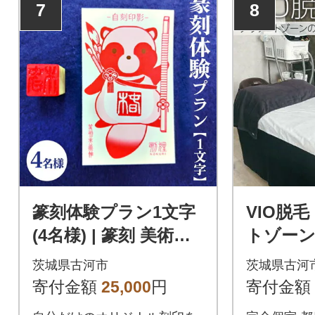
7
8
篆刻体験プラン1文字
VIO脱
(4名様) | 篆刻 美術館
トゾー
ミュージアム 体験 は
い痒み対
茨城県古河市
茨城県古河
んこ 判子 _DP75
毛 サロン
寄付金額
25,000
円
寄付金額
02