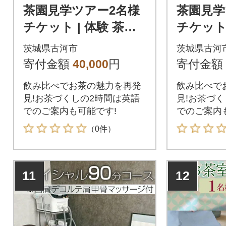
茶園見学ツアー2名様
茶園見学
チケット | 体験 茶園
チケット 
老舗 さしま茶 猿島茶
老舗 さ
茨城県古河市
茨城県古河
和紅茶 いずみ _BM06
和紅茶 い
寄付金額
40,000
円
寄付金額
飲み比べでお茶の魅力を再発
飲み比べで
見!お茶づくしの2時間は英語
見!お茶づ
でのご案内も可能です!
でのご案内
（0件）
11
12