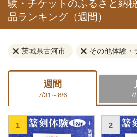
験・チケットのふるさと納税
品ランキング（週間）
茨城県古河市
その他体験・
週間
7/31～8/6
7
1
2