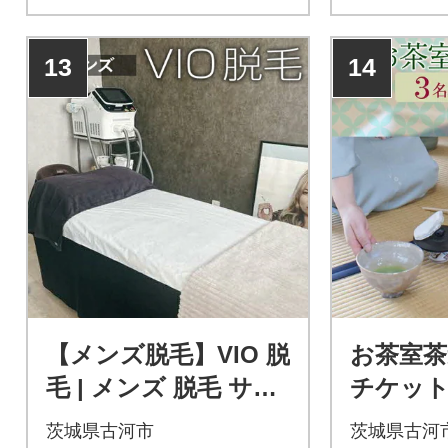
13
14
【メンズ脱毛】VIO 脱
お茶室茶
毛 | メンズ 脱毛 サロ
チケット
ン エステ ギフト 贈答
お茶 茶
茨城県古河市
茨城県古河