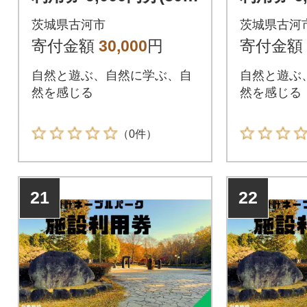
円×18枚) _DP15
円×12枚)
茨城県古河市
茨城県古河
寄付金額
30,000
円
寄付金額
自然と遊ぶ、自然に学ぶ、自
自然と遊ぶ
然を感じる
然を感じる
（0件）
21
22