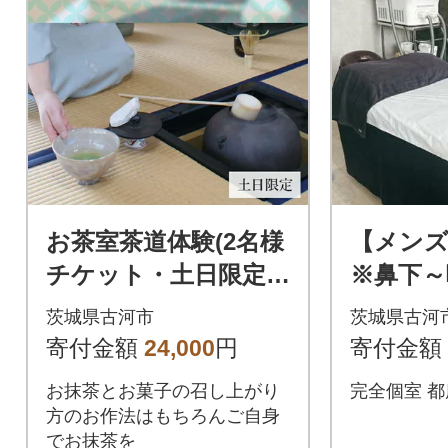
お茶室茶道体験(2名様
【メンズ
チケット・土日限定) |
※鼻下～
お茶 茶道 日本茶 抹茶
ンズ 脱
茨城県古河市
茨城県古河
体験 _FQ02
サロン エ
寄付金額
24,000
円
寄付金額
お抹茶とお菓子の召し上がり
完全個室 都
方のお作法はもちろんご自身
でお抹茶を