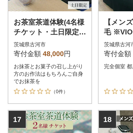
お茶室茶道体験(4名様
【メンズ
チケット・土日限定) |
毛 ※VI
お茶 茶道 日本茶 抹茶
ンズ 脱毛
茨城県古河市
茨城県古河
体験 _FQ04
ステ サロ
寄付金額
48,000
円
寄付金額
お抹茶とお菓子の召し上がり
完全個室 都
方のお作法はもちろんご自身
でお抹茶を
（0件）
17
18