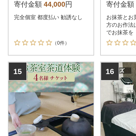
贈り物 _FL05
体験 _FQ
寄付金額
44,000
円
寄付金額
完全個室 都度払い 勧誘なし
お抹茶とお
方のお作法
でお抹茶を
（0件）
15
16