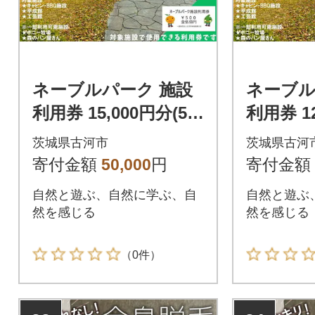
ネーブルパーク 施設
ネーブル
利用券 15,000円分(50
利用券 12
0円×30枚) _DP17
0円×24枚
茨城県古河市
茨城県古河
寄付金額
50,000
円
寄付金額
自然と遊ぶ、自然に学ぶ、自
自然と遊ぶ
然を感じる
然を感じる
（0件）