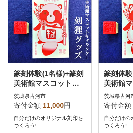
篆刻体験(1名様)+篆刻
篆刻体験(
美術館マスコットキ
美術館
ャラクター刻狸グッ
ャラク
茨城県古河市
茨城県古河
ズ | 篆刻 美術館 体験
ズ | 篆
寄付金額
11,000
円
寄付金額
_DP69
_DP70
自分だけのオリジナル刻印を
自分だけの
つくろう!
つくろう!