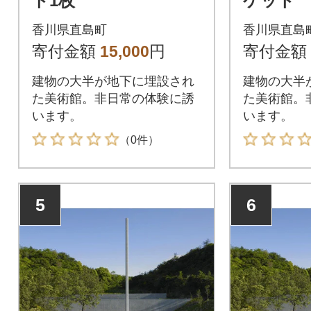
ト1枚
ケット
香川県直島町
香川県直島
寄付金額
15,000
円
寄付金額
建物の大半が地下に埋設され
建物の大半
た美術館。非日常の体験に誘
た美術館。
います。
います。
（0件）
5
6