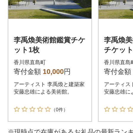
李禹煥美術館鑑賞チケ
李禹煥美
ット1枚
チケッ
香川県直島町
香川県直島
寄付金額
10,000
円
寄付金額
アーティスト 李禹煥と建築家
アーティス
安藤忠雄による美術館。
安藤忠雄に
（0件）
※現時点で在庫があるお礼品の最新ラン