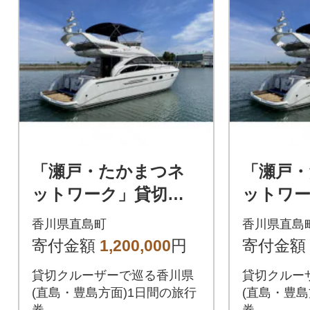
「瀬戸・たかまつネ
「瀬戸
ットワーク」貸切ク
ットワ
ルーザーで巡る香川県
ルーザー
香川県直島町
香川県直島
(直島・豊島方面)1日
(直島・
寄付金額
1,200,000
円
寄付金額
間
間
貸切クルーザーで巡る香川県
貸切クルー
(直島・豊島方面)1日間の旅行
(直島・豊島
券。
券。