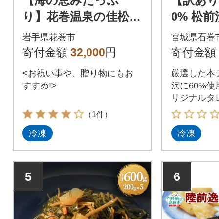
【海の恵みたっぷ
【訳あり
り】花巻温泉の佳松園
0% 松前漬
謹製 海の恵み 8種類
g×2) 
岩手県花巻市
宮城県石巻
の海鮮漬
け 小分け
寄付金額
32,000
円
寄付金額
<お祝い事や、贈り物にもお
厳選した本
すすめ!>
沢に60%使
リジナルタ
こだわりの
（1件）
す。ご飯の
冷凍
冷凍
もちろん、
5
6