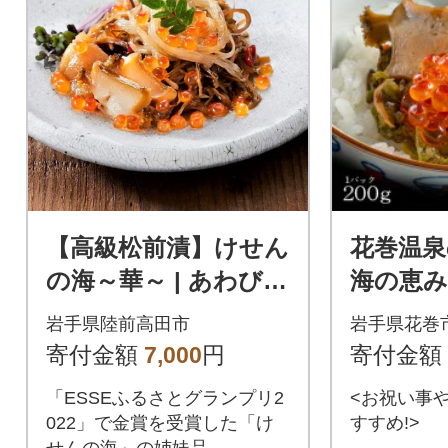
【高級松前漬】けせん
花巻温泉
の海～華～ | あわび
海の恵み
数の子 いくら ふかひ
漬
岩手県陸前高田市
岩手県花巻
れ 冷凍 ギフト 海鮮丼
寄付金額
7,000
円
寄付金額
「ESSEふるさとグランプリ2
<お祝い事
022」で金賞を受賞した「け
すすめ!>
せんの海」の姉妹品