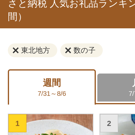
さと納税 人気お礼品ランキ
間）
東北地方
数の子
週間
7/31～8/6
7
1
2