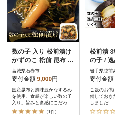
数の子 入り 松前漬け
松前漬 
かずのこ 松前 昆布 ス
の子 / 
ルメ 人参 ご飯のお供
ら】 お
宮城県石巻市
岩手県陸前
おつまみ おかず 惣菜
ギフト 
寄付金額
9,000
円
寄付金額
国産昆布と風味豊かなするめ
ご飯のお供
を使用、食感が楽しい数の子
備しておき
入り。旨みと食感にこだわっ
しました!
た、本格「松前漬け」をお楽
（1件）