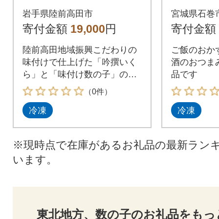
小分けパック 冷凍 ご
凍 小分
岩手県陸前高田市
宮城県石巻
飯のお供 おかず おつ
前 昆布 
寄付金額
19,000
円
寄付金額
まみ
陸前高田地域振興こだわりの
ご飯のおか
味付けで仕上げた「吟撰いく
酒のおつま
ら」と「味付け数の子」の小
品です
分けパック
（0件）
冷凍
冷凍
※現時点で在庫があるお礼品の最新ラン
います。
東北地方、数の子のお礼品をもっ