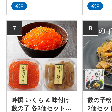
しみください。
冷凍
冷凍
7
8
吟撰 いくら & 味付け
数の子松前
数の子 各3個セット
2個セット